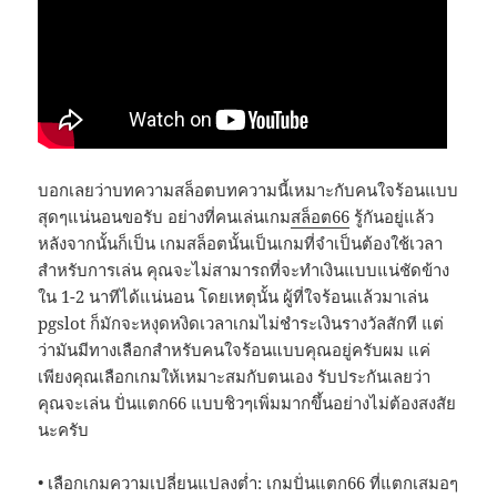
บอกเลยว่าบทความสล็อตบทความนี้เหมาะกับคนใจร้อนแบบ
สุดๆแน่นอนขอรับ อย่างที่คนเล่นเกม
สล็อต66
รู้กันอยู่แล้ว
หลังจากนั้นก็เป็น เกมสล็อตนั้นเป็นเกมที่จำเป็นต้องใช้เวลา
สำหรับการเล่น คุณจะไม่สามารถที่จะทำเงินแบบแน่ชัดข้าง
ใน 1-2 นาทีได้แน่นอน โดยเหตุนั้น ผู้ที่ใจร้อนแล้วมาเล่น
pgslot ก็มักจะหงุดหงิดเวลาเกมไม่ชำระเงินรางวัลสักที แต่
ว่ามันมีทางเลือกสำหรับคนใจร้อนแบบคุณอยู่ครับผม แค่
เพียงคุณเลือกเกมให้เหมาะสมกับตนเอง รับประกันเลยว่า
คุณจะเล่น ปั่นแตก66 แบบชิวๆเพิ่มมากขึ้นอย่างไม่ต้องสงสัย
นะครับ
• เลือกเกมความเปลี่ยนแปลงต่ำ: เกมปั่นแตก66 ที่แตกเสมอๆ