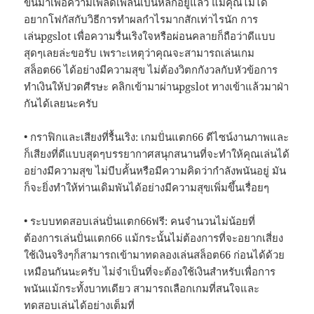
ขึ้นมาเพื่อความเพลิดเพลินเป็นหลักอยู่แล้ว แม้คุณไม่ได้
อยากโฟกัสกับวิธีการทำผลกำไรมากสักเท่าไรนัก การ
เล่นpgslot เพื่อความรื่นเริงใจหรือผ่อนคลายก็ถือว่าดีแบบ
สุดๆเลยล่ะขอรับ เพราะเหตุว่าคุณจะสามารถเล่นเกม
สล็อต66 ได้อย่างมีความสุข ไม่ต้องวิตกกังวลกับหัวข้อการ
ทำเงินให้ปวดศีรษะ คลิกเข้ามาผ่านpgslot ทางเข้าแล้วมาฝ่า
กันได้เลยนะครับ
• กราฟิกและเสียงที่รื้นเริง: เกมปั่นแตก66 ดีไซน์งานภาพและ
ก็เสียงที่ดีแบบสุดๆบรรยากาศสนุกสนานที่จะทำให้คุณเล่นได้
อย่างมีความสุข ไม่บีบคั้นหรือมีความคิดว่ากำลังพนันอยู่ มัน
ก็จะยิ่งทำให้ท่านเดิมพันได้อย่างมีความสุขเพิ่มขึ้นเรื่อยๆ
• ระบบทดสอบเล่นปั่นแตก66ฟรี: คนจำนวนไม่น้อยที่
ต้องการเล่นปั่นแตก66 แม้กระนั้นไม่ต้องการที่จะอยากเสี่ยง
ใช้เงินจริงๆก็สามารถเข้ามาทดลองเล่นสล็อต66 ก่อนได้ด้วย
เหมือนกันนะครับ ไม่จำเป็นที่จะต้องใช้เงินสำหรับเพื่อการ
พนันแม้กระทั้งบาทเดียว สามารถเลือกเกมที่สนใจและ
ทดสอบเล่นได้อย่างเต็มที่