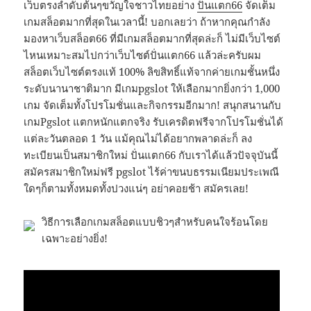
เว็บตรงลำดับต้นๆขวัญใจชาวไทยอย่าง
ปั่นแตก66
จัดเต็ม
เกมสล็อตมากที่สุดในเวลานี้! บอกเลยว่า ถ้าหากคุณกำลัง
มองหาเว็บสล็อต66 ที่มีเกมสล็อตมากที่สุดล่ะก็ ไม่มีเว็บไซต์
ไหนเหมาะสมไปกว่าเว็บไซต์ปั่นแตก66 แล้วล่ะครับผม
สล็อตเว็บไซต์ตรงแท้ 100% ลิขสิทธิ์แท้จากค่ายเกมชั้นหนึ่ง
ระดับนานาชาติมาก มีเกมpgslot ให้เลือกมากยิ่งกว่า 1,000
เกม จัดเต็มทั้งโปรโมชั่นและกิจกรรมอีกมาก! สนุกสนานกับ
เกมPgslot แตกหนักแตกจริง รับเครดิตฟรีจากโปรโมชั่นได้
แต่ละวันตลอด 1 วัน แม้คุณไม่ได้อยากพลาดล่ะก็ ลง
ทะเบียนเป็นสมาชิกใหม่ ปั่นแตก66 กับเราได้แล้วปัจจุบันนี้
สมัครสมาชิกใหม่ฟรี pgslot ไร้ค่าขนบธรรมเนียมประเพณี
ใดๆก็ตามทั้งหมดทั้งปวงแน่ๆ อย่าคอยช้า สมัครเลย!
วิธีการเลือกเกมสล็อตแบบชิวๆสำหรับคนใจร้อนโดย
เฉพาะอย่างยิ่ง!