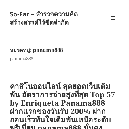
So-Far – สำรวจความคิด
สร้างสรรค์ไร้ขีดจำกัด
เมนู
และวิด
เจ็ต
หมวดหมู่:
panama888
panama888
คาสิโนออนไลน์ สุดยอดเว็บเดิม
พัน อัตราการจ่ายสูงที่สุด Top 57
by Enriqueta Panama888
ฝากแรกของวันรับ 200% ฝาก
ถอนเร็วทันใจเดิมพันเหนือระดับ
พรีเมี่ยม panama888 มั่นคง