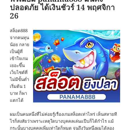
ปลอดภัย ได้เงินชัวร์ 14 พฤศจิกา
26
สล็อต888
จากคนทุน
น้อย กลาย
เป็นผู้ที่
เข้าใจเกม
เยอะขึ้น
เว็บไซต์ที่
ไม่มีขั้นต่ำ
เริ่มต้น 1
บาท ก็พา
แตกได้
ผมเป็นคนหนึ่งที่ไม่ค่อยรู้เรื่องเกมสล็อตเท่าไหร่ เห็นสหายที
ไรก็สงสัยว่าเพราะเหตุใดบางบุคคลเล่นแป๊บก็ได้กำไร แม้
กระนั้นบางบุคคลเพิ่มเท่าใดก็หมด จนถึงวันหนึ่งผมได้ลอง