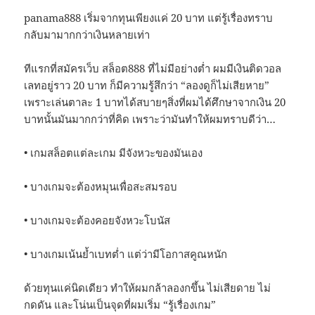
panama888 เริ่มจากทุนเพียงแค่ 20 บาท แต่รู้เรื่องทราบ
กลับมามากกว่าเงินหลายเท่า
ทีแรกที่สมัครเว็บ สล็อต888 ที่ไม่มีอย่างต่ำ ผมมีเงินติดวอล
เลทอยู่ราว 20 บาท ก็มีความรู้สึกว่า “ลองดูก็ไม่เสียหาย”
เพราะเล่นตาละ 1 บาทได้สบายๆสิ่งที่ผมได้ศึกษาจากเงิน 20
บาทนั้นมันมากกว่าที่คิด เพราะว่ามันทำให้ผมทราบดีว่า…
• เกมสล็อตแต่ละเกม มีจังหวะของมันเอง
• บางเกมจะต้องหมุนเพื่อสะสมรอบ
• บางเกมจะต้องคอยจังหวะโบนัส
• บางเกมเน้นย้ำเบทต่ำ แต่ว่ามีโอกาสคูณหนัก
ด้วยทุนแค่นิดเดียว ทำให้ผมกล้าลองกขึ้น ไม่เสียดาย ไม่
กดดัน และโน่นเป็นจุดที่ผมเริ่ม “รู้เรื่องเกม”