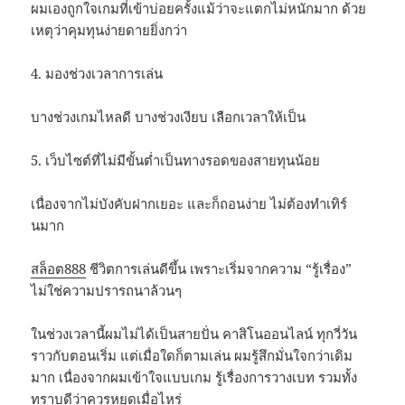
ผมเองถูกใจเกมที่เข้าบ่อยครั้งแม้ว่าจะแตกไม่หนักมาก ด้วย
เหตุว่าคุมทุนง่ายดายยิ่งกว่า
4. มองช่วงเวลาการเล่น
บางช่วงเกมไหลดี บางช่วงเงียบ เลือกเวลาให้เป็น
5. เว็บไซต์ที่ไม่มีขั้นต่ำเป็นทางรอดของสายทุนน้อย
เนื่องจากไม่บังคับฝากเยอะ และก็ถอนง่าย ไม่ต้องทำเทิร์
นมาก
สล็อต888
ชีวิตการเล่นดีขึ้น เพราะเริ่มจากความ “รู้เรื่อง”
ไม่ใช่ความปรารถนาล้วนๆ
ในช่วงเวลานี้ผมไม่ได้เป็นสายปั่น คาสิโนออนไลน์ ทุกวี่วัน
ราวกับตอนเริ่ม แต่เมื่อใดก็ตามเล่น ผมรู้สึกมั่นใจกว่าเดิม
มาก เนื่องจากผมเข้าใจแบบเกม รู้เรื่องการวางเบท รวมทั้ง
ทราบดีว่าควรหยุดเมื่อไหร่