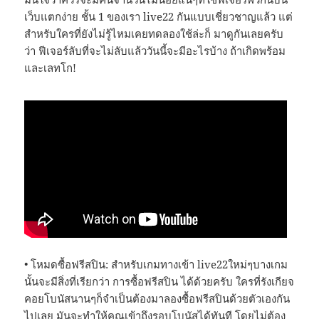
เว็บแตกง่าย ชั้น 1 ของเรา live22 กันแบบเชี่ยวชาญแล้ว แต่
สำหรับใครที่ยังไม่รู้ไหมเคยทดลองใช้ล่ะก็ มาดูกันเลยครับ
ว่า ฟีเจอร์ลับที่จะไม่ลับแล้ววันนี้จะมีอะไรบ้าง ถ้าเกิดพร้อม
และเลทโก!
• โหมดซื้อฟรีสปิน: สำหรับเกมทางเข้า live22ใหม่ๆบางเกม
นั้นจะมีสิ่งที่เรียกว่า การซื้อฟรีสปิน ได้ด้วยครับ ใครที่รังเกียจ
คอยโบนัสนานๆก็จำเป็นต้องมาลองซื้อฟรีสปินด้วยตัวเองกัน
ไปเลย มันจะทำให้คุณเข้าถึงรอบโบนัสได้ทันที โดยไม่ต้อง