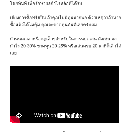
โดยทันที เพื่อรักษาผลกำไรหลักที่ได้รับ
เลี่ยงการซื้อฟรีสปิน ถ้าคุณไม่มีทุนมากพอ ด้วยเหตุว่าถ้าหาก
ซื้อแล้วได้ไม่คุ้ม คุณจะขาดทุนทันทีเลยครับผม
กำหนดเวลาหรือกฎเล็กๆสำหรับในการหยุดเล่น ดังเช่น ผล
กำไร 20-30% ขาดทุน 20-25% หรือเล่นครบ 20 นาทีก็เลิกได้
เลย