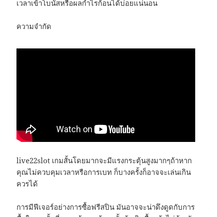
เวลาเข้าโบนัสหรือผลกำไรก้อนได้บ่อยแน่นอน
ความจำกัด
live22slot เกมสั้นโดยมากจะมีแรงกระตุ้นสูงมากๆถ้าหาก
คุณไม่ควบคุมเวลาหรือการเบท ก็บางครั้งก็อาจจะเล่นเกิน
ควรได้
การมีฟีเจอร์อย่างการซื้อฟรีสปิน มันอาจจะน่าดึงดูดกับการ