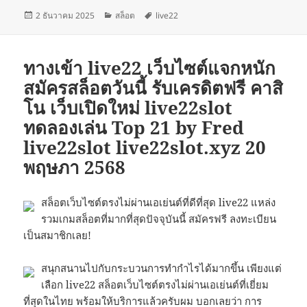
เขียน
หมวด
ป้าย
2 ธันวาคม 2025
สล็อต
live22
เมื่อ
หมู่
กำกับ
ทางเข้า live22 เว็บไซต์แจกหนัก
สมัครสล็อตวันนี้ รับเครดิตฟรี คาสิ
โน เว็บเปิดใหม่ live22slot
ทดลองเล่น Top 21 by Fred
live22slot live22slot.xyz 20
พฤษภา 2568
สล็อตเว็บไซต์ตรงไม่ผ่านเอเย่นต์ที่ดีที่สุด live22 แหล่ง
รวมเกมสล็อตที่มากที่สุดปัจจุบันนี้ สมัครฟรี ลงทะเบียน
เป็นสมาชิกเลย!
สนุกสนานไปกับกระบวนการทำกำไรได้มากขึ้น เพียงแต่
เลือก live22 สล็อตเว็บไซต์ตรงไม่ผ่านเอเย่นต์ที่เยี่ยม
ที่สุดในไทย พร้อมให้บริการแล้วครับผม บอกเลยว่า การ