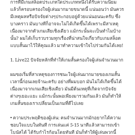
การที่มีเกมสล็อตประเภทใดประเภทหนึ่งได้รับความนิยม
แล้วก็ครอบครองใจผู้เล่นมากมายขนาดนี้ แน่นอนว่า มันควร
มีเหตุผลหรือปัจจัยต่างๆประกอบอยู่ด้วยแน่นอนนะครับ ซึ่ง
บางคราว มันบางทีก็อาจจะไม่ได้เกิดขึ้นได้เพราะมีสาเหตุ
เนื่องมาจากตัวเกมเสียเชิงเดียว แม้กระนั้นจะเป็นทำไมบ้าง
นั้น? ผมได้เก็บรวบรวมทุกเรื่องที่น่าสนใจเกี่ยวกับเกมสล็อต
แบบสั้นมาไว้ให้คุณแล้ว มาทำความเข้าใจไปร่วมกันได้เลย!
1. Live22 ปัจจัยหลักที่ทำให้เกมสั้นครองใจผู้เล่นจำนวนมาก
ผมขอเริ่มที่สาเหตุของการชนะใจผู้เล่นมากมายของเกมสั้น
เวลานี้ก่อนเลยจ้านะครับ อย่างที่ผมบอก มันไม่ได้เกิดขึ้นได้
เนื่องมาจากเกมเสียเชิงเดียว มันมีต้นเหตุที่เกิดจากปัจจัย
ต่างๆเยอะแยะ แม้กระนั้นพอเพียงมารวมกันแล้ว มันก็ทำให้
เกมสั้นของเราเปลี่ยนเป็นเกมที่ดีไปเลย
• ความประพฤติของผู้เล่น: คนจำนวนมากมักอยากได้ความ
ชอบใจแบบในทันที การเล่นแค่ 5-15 นาทีแล้วสามารถเข้า
โบนัสได้ ได้รับกำไรก้อนโดยทันที มันก็ทำให้ผู้เล่นพวกนี้