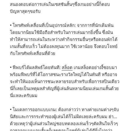
สนองตอบต่อการเล่นในเซสชันสั้นๆซึ่งเกมอย่างนี้ก็ตอบ
ปัญหาสุดๆขอรับ
• โทรศัพท์เคลื่อนที่เป็นอุปกรณ์หลัก: จากการที่นักเดิมพัน
โดยมากนิยมใช้มือถือสำหรับในการเล่นมากยิ่งขึ้น ซึ่งมัน
ทำให้สามารถเล่นในระหว่างทำกิจกรรมอื่นๆหรือตอนพักได้
เกมสั้นที่จบเร็ว ไม่ต้องลงทุนมาก ใช้เวลาน้อย จึงตอบโจทย์
กับโทรศัพท์เคลื่อนที่ด้วย
• ฟีพบร์ได้ผลลัพธ์โดยทันที:
สล็อต
เกมสล็อตอย่างงี้ชอบมา
พร้อมฟีพบร์ที่ได้โอกาสชนะรางวัลใหญ่ได้ในทันที หรืออาจ
จะทำให้มองเห็นการชนะหลายรอบสำหรับเพื่อการสปินเดียว
นี่ก็เลยเป็นเหตุผลสำคัญที่ผู้เล่นล้นหลามนิยมเล่นเกมสั้นด้วย
นี่แหละครับผม
• โมเดลการออกแบบเกม: ต้องกล่าวว่า ทางค่ายเกมต่างๆจับ
นิสัยและการกระทำของผู้เล่นได้ก็ไม่ผิดเลยล่ะครับผม ฮ่า…
ด้วยเหตุว่าผู้เล่นส่วนใหญ่ชอบทดลองเล่นเร็วๆตัดสินใจเร็วๆ
การออกแบบเกมสั้นๆก็เลยตอบโจทย์ผู้เล่นได้ดียิ่งไปกว่า