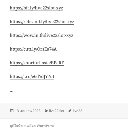
https://bit.ly/live22slot-xyz
https://rebrand.ly/live22slot-xyz
https://wow.in.th/live22slot-xyz
https://cutt.ly/OrsEa74A
https://shorturl.asia/BPaRF
https://t.co/e6dYdJY7ut
…
เขียน
หมวด
ป้าย
13 เมษายน 2025
live22slot
live22
เมื่อ
หมู่
กำกับ
ภูมิใจนำเสนอโดย WordPress