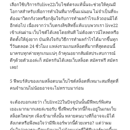
เลือกใช้บริการกับlive22เว็บไซต์ตรงแท้นั้นจะช่วยให้คุณมี
โอกาสสำหรับเพื่อการทำเงินที่มากขึ้นแน่นอน ไม่จำเป็นที่จะ
ต้องมาวิตกกังวลหรือกลุ้มใจกับการทำผลกำไรแล้วถอนมิได้
อีกต่อไป เนื่องจากว่าเว็บตรงลิขสิทธิ์แท้แบบพวกเรา live22
เข้าเล่นผ่าน เว็บไซต์ได้เลยโดยทันที ไม่ต้องดาวน์โหลดหรือ
ติดตั้งให้ยุ่งยาก บันเทิงใจกับวิธีการทำผลกำไรได้มากขึ้นทุก
วี่วันตลอด 24 ชั่วโมง แหล่งรวมเกมสล็อตที่มากที่สุดตอนนี้
มาครบทุกค่ายทุกเกมแน่ๆ ถ้าคุณอยากสัมผัสประสบการณ์
ดีๆด้วยตัวเองล่ะก็ สมัครกันได้เลยเว็บสล็อต สมัครฟรี สมัคร
เลย!
5 ฟีพบร์ลับของเกมสล็อตบนเว็บไซต์สล็อตที่เหมาะสมที่สุดที่
คนจำนวนไม่น้อยอาจจะไม่ทราบมาก่อน
จะต้องบอกเลยว่า เว็บlive22ในปัจจุบันนั้นมีฟีพบร์พิเศษ
เยอะมากมากเลยล่ะขอรับ ซึ่งฟีพบร์พวกนี้ก็จะอยู่ในเกมเว็บ
สล็อตใหม่ๆท เพิ่งเข้ามาทั้งนั้น หลายคนบางทีก็อาจจะมิได้
สังเกตหรือพึงพอใจว่ามีฟีเจอร์พวกนี้ด้วยเหรอ? แต่ว่าผม
มั่นใจว่าควรจะมีคนจำนวนไม่น้อยแน่ๆที่ใช้ฟีเจอร์พวกนี้บน