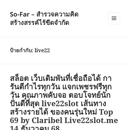
So-Far – สำรวจความคิด
สร้างสรรค์ไร้ขีดจำกัด
เมนู
และวิด
เจ็ต
ป้ายกำกับ:
live22
สล็อต เว็บเดิมพันที่เชื่อถือได้ กา
รันตีกำไรทุกวัน แจกเพชรฟรีทุก
วัน คุณภาพคับจอ ตอบโจทย์นัก
ปั่นดีที่สุด live22slot เส้นทาง
สร้างรายได้ ของคนรุ่นใหม่ Top
69 by Claribel Live22slot.me
14 ธันวาคม 68