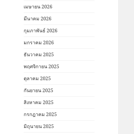
เมษายน 2026
มีนาคม 2026
กุมภาพันธ์ 2026
มกราคม 2026
ธันวาคม 2025
พฤศจิกายน 2025
ตุลาคม 2025
กันยายน 2025
สิงหาคม 2025
กรกฎาคม 2025
มิถุนายน 2025