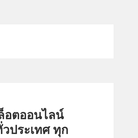
ล็อตออนไลน์
ั่วประเทศ ทุก