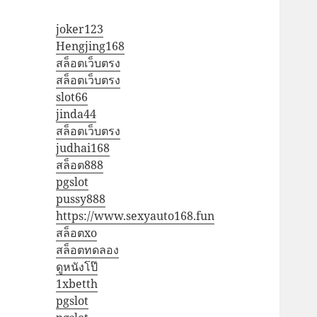
joker123
Hengjing168
สล็อตเว็บตรง
สล็อตเว็บตรง
slot66
jinda44
สล็อตเว็บตรง
judhai168
สล็อต888
pgslot
pussy888
https://www.sexyauto168.fun
สล็อตxo
สล็อตทดลอง
ดูหนังโป๊
1xbetth
pgslot