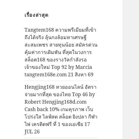
เรื่องล่าสุด
Tangtem168 ความพรีเมียมที่เข้า
ถึงได้จริง ลุ้นกงล้อมหาเศรษฐี
สะสมเพชร สายทุนน้อย สมัครด่วน
คุ้มค่าการเดิมพัน ที่สุดในวงการ
สล็อต168 ของรางวัลกำลังรอ
เจ้าของใหม่ Top 92 by Marcia
tangtem168e.com 21 สิงหา 69
Hengjing168 หวยออนไลน์ อัตรา
จ่ายมากที่สุด ของไทย Top 46 by
Robert Hengjing168d.com
Cash back 10% เกมคุรภาพ เว็บ
โปร่งใส ไลฟ์สด สล็อต ยิงปลา กีฬา
ไพ่ เครดิตฟรี ที่ 1 ของเอเชีย 17
JUL 26