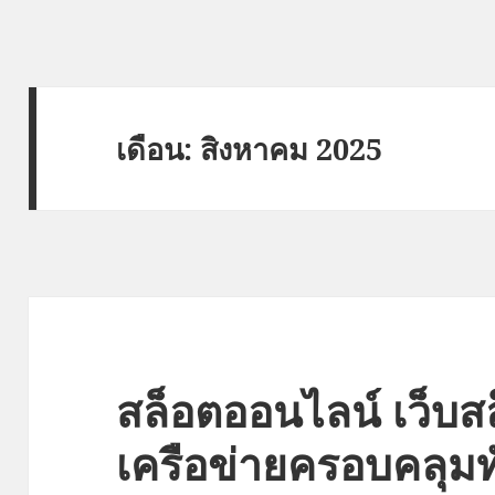
เดือน:
สิงหาคม 2025
สล็อตออนไลน์ เว็บส
เครือข่ายครอบคลุมท