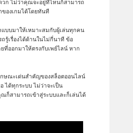
ดวก ไม่ว่าคุณจะอยู่ที่ไหนก็สามารถ
โลกของเกมได้โดยทันที
อกแบบมาให้เหมาะสมกับผู้เล่นทุกคน
้เรื่องได้ด้านในไม่กี่นาที ข้อ
ยที่ออกมาให้ตรงกับเพย์ไลน์ หาก
ณลักษณะเด่นสำคัญของสล็อตออนไลน์
อ ได้ทุกระบบ ไม่ว่าจะเป็น
คุณก็สามารถเข้าสู่ระบบและก็เล่นได้