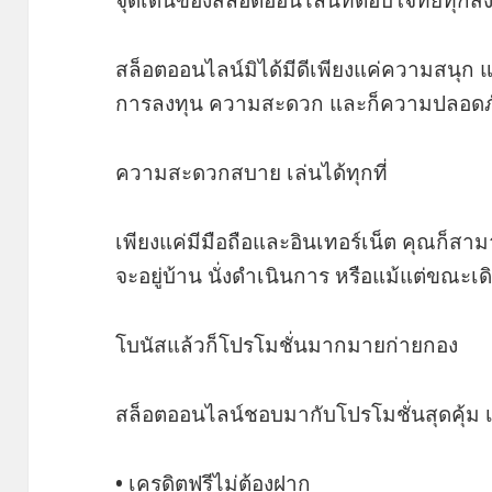
สล็อตออนไลน์มิได้มีดีเพียงแค่ความสนุก แ
การลงทุน ความสะดวก และก็ความปลอดภ
ความสะดวกสบาย เล่นได้ทุกที่
เพียงแค่มีมือถือและอินเทอร์เน็ต คุณก็สามา
จะอยู่บ้าน นั่งดำเนินการ หรือแม้แต่ขณะเ
โบนัสแล้วก็โปรโมชั่นมากมายก่ายกอง
สล็อตออนไลน์ชอบมากับโปรโมชั่นสุดคุ้ม 
• เครดิตฟรีไม่ต้องฝาก