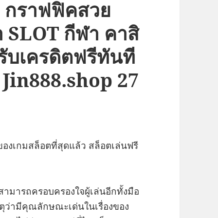
ี กราฟฟิคสวย
า SLOT กีฬา คาสิ
ับเครดิตฟรีทันที
 Jin888.shop 27
เกมสล็อตที่สุดแล้ว สล็อตเล่นฟรี
สามารถครอบครองใจผู้เล่นอีกทั้งมือ
หตุว่ามีคุณลักษณะเด่นในเรื่องของ