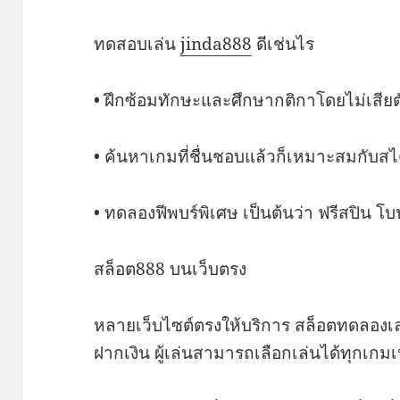
ทดสอบเล่น
jinda888
ดีเช่นไร
• ฝึกซ้อมทักษะและศึกษากติกาโดยไม่เสียต
• ค้นหาเกมที่ชื่นชอบแล้วก็เหมาะสมกับสไ
• ทดลองฟีพบร์พิเศษ เป็นต้นว่า ฟรีสปิน โ
สล็อต888 บนเว็บตรง
หลายเว็บไซต์ตรงให้บริการ สล็อตทดลองเล่
ฝากเงิน ผู้เล่นสามารถเลือกเล่นได้ทุกเกม