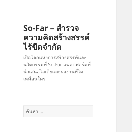
So-Far – สำรวจ
ความคิดสร้างสรรค์
ไร้ขีดจำกัด
เปิดโลกแห่งการสร้างสรรค์และ
นวัตกรรมที่ So-Far แพลตฟอร์มที่
นำเสนอไอเดียและผลงานที่ไม่
เหมือนใคร
ค้นหา
สำหรับ: