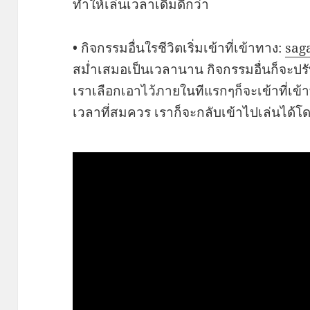
ทำให้เล่นเวลาเดิมดีกว่า
• กิจกรรมอื่นใรชีวิตเริ่มเข้าที่เข้าทาง:
sag
สม่ำเสมอเป็นเวลานาน กิจกรรมอื่นก็จะปร
เราเลือกเอาไว้ภายในทีแรกๆก็จะเข้าที่เข้
เวลาที่สมควร เราก็จะกลับเข้าไปเล่นได้โด