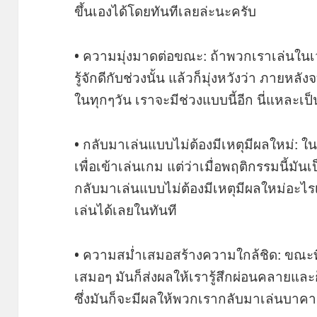
ขึ้นเองได้โดยทันทีเลยล่ะนะครับ
• ความมุ่งมาดต่อขณะ: ถ้าพวกเราเล่นในเวล
รู้จักดีกับช่วงนั้น แล้วก็มุ่งหวังว่า ภาย
ในทุกๆวัน เราจะมีช่วงแบบนี้อีก นี่แหละ
• กลับมาเล่นแบบไม่ต้องมีเหตุมีผลใหม่: ใ
เพื่อเข้าเล่นเกม แต่ว่าเมื่อพฤติกรรมนี้มั
กลับมาเล่นแบบไม่ต้องมีเหตุมีผลใหม่อะไร
เล่นได้เลยในทันที
• ความสม่ำเสมอสร้างความใกล้ชิด: ขณะท
เสมอๆ มันก็ส่งผลให้เรารู้สึกผ่อนคลายและก็
ซึ่งมันก็จะมีผลให้พวกเรากลับมาเล่นบาคาร่