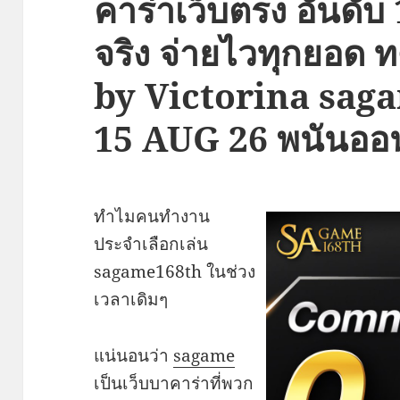
คาร่าเว็บตรง อันดับ 
จริง จ่ายไวทุกยอด 
by Victorina sag
15 AUG 26 พนันออ
ทำไมคนทำงาน
ประจำเลือกเล่น
sagame168th ในช่วง
เวลาเดิมๆ
แน่นอนว่า
sagame
เป็นเว็บบาคาร่าที่พวก