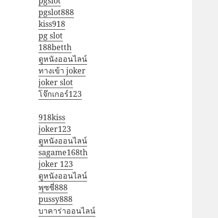
pgslot
pgslot888
kiss918
pg slot
188betth
ดูหนังออนไลน์
ทางเข้า joker
joker slot
โจ๊กเกอร์123
918kiss
joker123
ดูหนังออนไลน์
sagame168th
joker 123
ดูหนังออนไลน์
พุซซี่888
pussy888
บาคาร่าออนไลน์