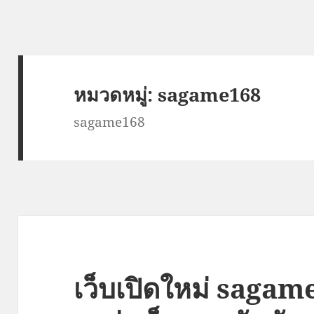
หมวดหมู่:
sagame168
sagame168
เว็บเปิดใหม่ saga