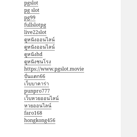
pgslot
pg slot
pg99
fullslotpg
live22slot
ดูหนังออนไลน์
ดูหนังออนไลน์
ดูหนังhd
ดูหนังชนโรง
https://www.pgslot.movie
ปั่นแตก66
เว็บบาคาร่า
punpro777
เว็บหวยออนไลน์
หวยออนไลน์
faro168
hongkong456