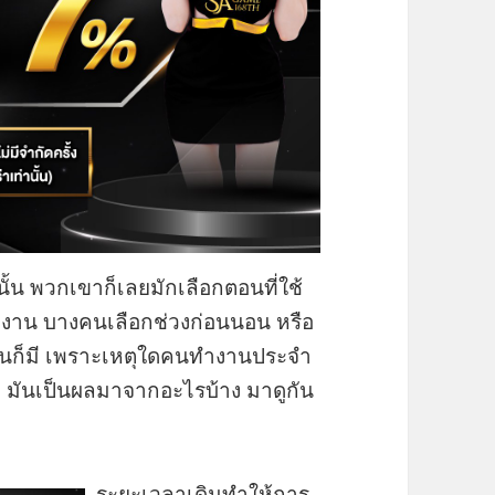
ั้น พวกเขาก็เลยมักเลือกตอนที่ใช้
งาน บางคนเลือกช่วงก่อนนอน หรือ
ั้นก็มี เพราะเหตุใดคนทำงานประจำ
ยๆ มันเป็นผลมาจากอะไรบ้าง มาดูกัน
ระยะเวลาเดิมทำให้การ