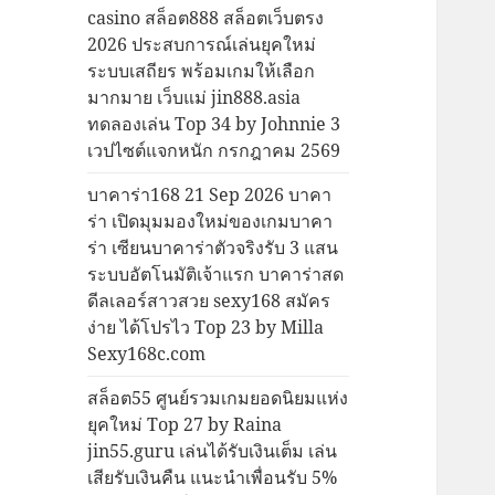
casino สล็อต888 สล็อตเว็บตรง
2026 ประสบการณ์เล่นยุคใหม่
ระบบเสถียร พร้อมเกมให้เลือก
มากมาย เว็บแม่ jin888.asia
ทดลองเล่น Top 34 by Johnnie 3
เวปไซต์แจกหนัก กรกฎาคม 2569
บาคาร่า168 21 Sep 2026 บาคา
ร่า เปิดมุมมองใหม่ของเกมบาคา
ร่า เซียนบาคาร่าตัวจริงรับ 3 แสน
ระบบอัตโนมัติเจ้าแรก บาคาร่าสด
ดีลเลอร์สาวสวย sexy168 สมัคร
ง่าย ได้โปรไว Top 23 by Milla
Sexy168c.com
สล็อต55 ศูนย์รวมเกมยอดนิยมแห่ง
ยุคใหม่ Top 27 by Raina
jin55.guru เล่นได้รับเงินเต็ม เล่น
เสียรับเงินคืน แนะนำเพื่อนรับ 5%