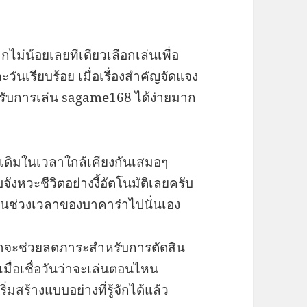
ม่น้อยเลยทีเดียวเลือกเล่นเพื่อ
นเรียบร้อย เมื่อเรื่องสำคัญจัดแจง
หรับการเล่น sagame168 ได้ง่ายมาก
ิ่งเดิมในเวลาใกล้เคียงกันเสมอๆ
จังหวะชีวิตอย่างงี้อัตโนมัติเลยครับ
็นช่วงเวลาของบาคาร่าไปนั่นเอง
จำจะช่วยลดภาระสำหรับการตัดสิน
มื่อเชื่อวันว่าจะเล่นตอนไหน
สร้างแบบอย่างที่รู้จักได้แล้ว