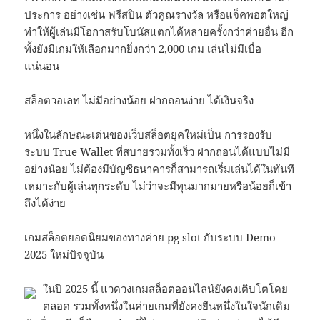
ประการ อย่างเช่น ฟรีสปิน ตัวคูณรางวัล หรือแจ็คพอตใหญ่
ทำให้ผู้เล่นมีโอกาสรับโบนัสแตกได้หลายครั้งกว่าค่ายอื่น อีก
ทั้งยังมีเกมให้เลือกมากยิ่งกว่า 2,000 เกม เล่นไม่มีเบื่อ
แน่นอน
สล็อตวอเลท ไม่มีอย่างน้อย ฝากถอนง่าย ได้เงินจริง
หนึ่งในลักษณะเด่นของเว็บสล็อตยุคใหม่เป็น การรองรับ
ระบบ True Wallet ที่สบายรวมทั้งเร็ว ฝากถอนได้แบบไม่มี
อย่างน้อย ไม่ต้องมีบัญชีธนาคารก็สามารถเริ่มเล่นได้ในทันที
เหมาะกับผู้เล่นทุกระดับ ไม่ว่าจะมีทุนมากมายหรือน้อยก็เข้า
ถึงได้ง่าย
เกมสล็อตยอดนิยมของทางค่าย pg slot กับระบบ Demo
2025 ใหม่ปัจจุบัน
ในปี 2025 นี้ แวดวงเกมสล็อตออนไลน์ยังคงเติบโตโดย
ตลอด รวมทั้งหนึ่งในค่ายเกมที่ยังคงยืนหนึ่งในใจนักเดิม