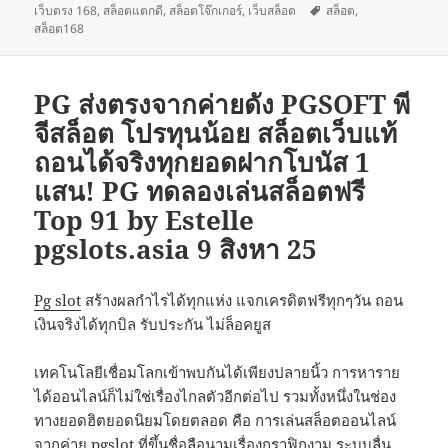
ป้าย
เว็บตรง 168
,
สล็อตแตกดี
,
สล็อตโจ๊กเกอร์
,
เว็บสล็อต
สล็อต
,
กำกับ
สล็อต168
PG ส่งตรงจากค่ายดัง PGSOFT พี
จีสล็อต โปรทุนน้อย สล็อตเว็บแท้
ถอนได้จริงทุกยอดฝากโบนัส 1
แสน! PG ทดลองเล่นสล็อตฟรี
Top 91 by Estelle
pgslots.asia 9 สิงหา 25
Pg slot
สร้างผลกำไรได้ทุกแห่ง แจกเครดิตฟรีทุกๆวัน ถอน
เงินจริงได้ทุกบิล รับประกัน ไม่ล็อคยูส
เทคโนโลยีเชื่อมโลกเข้าพบกันได้เพียงปลายนิ้ว การหาราย
ได้ออนไลน์ก็ไม่ใช่เรื่องไกลตัวอีกต่อไป รวมทั้งหนึ่งในช่อง
ทางยอดฮิตยอดนิยมโดยตลอด คือ การเล่นสล็อตออนไลน์
จากค่าย pgslot ที่ขึ้นชื่อลือนามเรื่องกราฟิกงาม ระบบลื่น