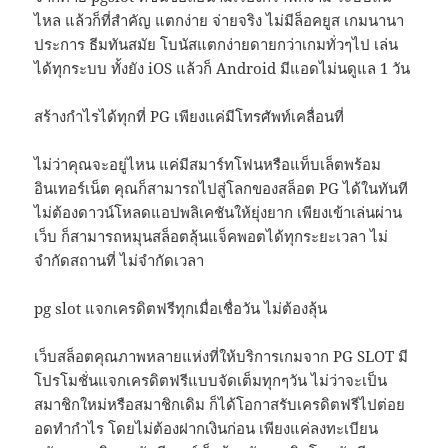
ไหล แล้วก็ที่สำคัญ แตกง่าย จ่ายจริง ไม่มีล็อคยูส เกมนานา
ประการ ธีมทันสมัย โบนัสแตกง่ายดายกว่าเกมทั่วๆไป เล่น
ได้ทุกระบบ ทั้งยัง iOS แล้วก็ Android มีแอดไม่นดูแล 1 วัน
สร้างกำไรได้ทุกที่ PG เพียงแค่มีโทรศัพท์เคลื่อนที่
ไม่ว่าคุณจะอยู่ไหน แค่มีสมาร์ทโฟนหรือแท็บเล็ตพร้อม
อินเทอร์เน็ต คุณก็สามารถไปสู่โลกของสล็อต PG ได้ในทันที
ไม่ต้องดาวน์โหลดแอปพลิเคชันให้ยุ่งยาก เพียงเข้าเล่นผ่าน
เว็บ ก็สามารถหมุนสล็อตลุ้นแจ็คพอตได้ทุกระยะเวลา ไม่
จำกัดสถานที่ ไม่จำกัดเวลา
pg slot แจกเครดิตฟรีทุกเมื่อเชื่อวัน ไม่ต้องลุ้น
เว็บสล็อตคุณภาพหลายแห่งที่ให้บริการเกมจาก PG SLOT มี
โปรโมชั่นแจกเครดิตฟรีแบบจัดเต็มทุกๆวัน ไม่ว่าจะเป็น
สมาชิกใหม่หรือสมาชิกเดิม ก็ได้โอกาสรับเครดิตฟรีไปต่อย
อดทำกำไร โดยไม่ต้องฝากเงินก่อน เพียงแค่ลงทะเบียน