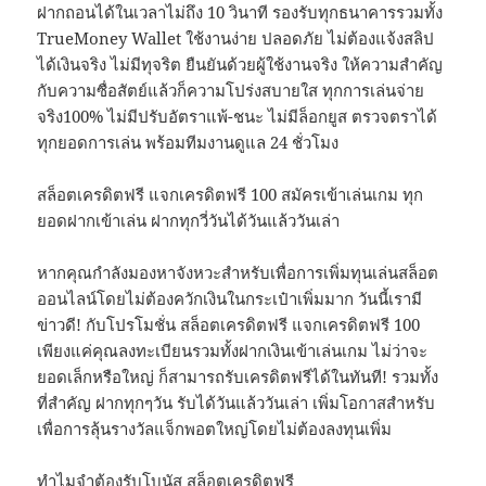
ฝากถอนได้ในเวลาไม่ถึง 10 วินาที รองรับทุกธนาคารรวมทั้ง
TrueMoney Wallet ใช้งานง่าย ปลอดภัย ไม่ต้องแจ้งสลิป
ได้เงินจริง ไม่มีทุจริต ยืนยันด้วยผู้ใช้งานจริง ให้ความสำคัญ
กับความซื่อสัตย์แล้วก็ความโปร่งสบายใส ทุกการเล่นจ่าย
จริง100% ไม่มีปรับอัตราแพ้-ชนะ ไม่มีล็อกยูส ตรวจตราได้
ทุกยอดการเล่น พร้อมทีมงานดูแล 24 ชั่วโมง
สล็อตเครดิตฟรี แจกเครดิตฟรี 100 สมัครเข้าเล่นเกม ทุก
ยอดฝากเข้าเล่น ฝากทุกวี่วันได้วันแล้ววันเล่า
หากคุณกำลังมองหาจังหวะสำหรับเพื่อการเพิ่มทุนเล่นสล็อต
ออนไลน์โดยไม่ต้องควักเงินในกระเป๋าเพิ่มมาก วันนี้เรามี
ข่าวดี! กับโปรโมชั่น สล็อตเครดิตฟรี แจกเครดิตฟรี 100
เพียงแค่คุณลงทะเบียนรวมทั้งฝากเงินเข้าเล่นเกม ไม่ว่าจะ
ยอดเล็กหรือใหญ่ ก็สามารถรับเครดิตฟรีได้ในทันที! รวมทั้ง
ที่สำคัญ ฝากทุกๆวัน รับได้วันแล้ววันเล่า เพิ่มโอกาสสำหรับ
เพื่อการลุ้นรางวัลแจ็กพอตใหญ่โดยไม่ต้องลงทุนเพิ่ม
ทำไมจำต้องรับโบนัส สล็อตเครดิตฟรี