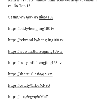
เท่านั้น Top 15
ขอขอบพระคุณที่มา
สล็อต168
https://bit.ly/hengjing168-tv
https://rebrand.ly/hengjing168-tv
https://wow.in.th/hengjing168-tv
https://cutly.info/hengjing168-tv
https://shorturl.asia/qZS8n
https://cutt.ly/OrbuMN9G
https://t.co/6egvq6oMpT