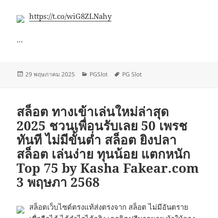
https://t.co/wiG8ZLNahy
…
เขียน
หมวด
ป้าย
29 พฤษภาคม 2025
PGSlot
PG Slot
เมื่อ
หมู่
กำกับ
สล็อต ทางเข้าเล่นใหม่ล่าสุด
2025 ชวนเพื่อนรับเลย 50 เพรช
ทันที ไม่มีขั้นต่ำ สล็อต ยิงปลา
สล็อต เล่นง่าย ทุนน้อย แตกหนัก
Top 75 by Kasha Fakear.com
3 พฤษภา 2568
สล็อตเว็บไซต์ตรงแท้ส่งตรงจาก สล็อต ไม่มีอันตราย