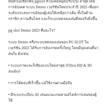
พันทั่วเอเชียก็คือ pgslot ที่ไม่เคยหยุดปรับปรุง ล่าสุดได้มี
การอัปเดต ระบบ Demo เวอร์ชันใหม่ประจำปี 2025 เพื่อยก
ระดับประสบการณ์ของผู้เล่นให้เหนือกว่าเดิม ทั้งในด้าน
กราฟิก ความลื่นไหล และก็ระบบทดลองเล่นที่สมจริงยิ่งขึ้น
pg slot Demo 2025 คืออะไร?
ระบบ Demo หรือระบบทดลองเล่นของ PG SLOT ใน
เวอร์ชัน 2025 ได้รับการอัปเกรดครั้งใหญ่ โดยมีจุดเด่นที่น่า
สนใจ ดังเช่น:
• ระบบภาพและก็เสียงแบบใหม่ล่าสุด (Ultra-HD & 3D
Audio)
• การโต้ตอบที่เร็วขึ้น แม้ใช้งานผ่านมือถือ
• มีระบบระเบียบ AI เสนอแนะเกมตามสไตล์การเล่นของผู้
ใช้