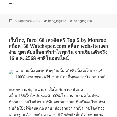
…
เขียน
หมวด
ป้าย
30 พฤษภาคม 2025
hengjing168
hengjing168
เมื่อ
หมู่
กำกับ
เว็บใหญ่ faro168 เครดิตฟรี Top 5 by Monroe
สล็อต168 Watchspec.com สล็อต websiteแตก
ง่าย สูตรลับสล็อต ทำกำไรทุกวัน จากเซียนตัวจริง
16 ส.ค. 2568 คาสิโนออนไลน์
เล่นเกมสล็อตแบบฟินๆกับสล็อต168 สล็อตเว็บตรงแท้
100% มาตรฐาน API ระดับโลกที่ทุกคนวางใจ ลองเลย!
ส่งต่อความสนุกสนานร่าเริงไปกับการพนันบน
สล็อต168
เว็บไซต์ตรงแท้ 100% ไม่ผ่านเอเย่นต์ ไม่ผ่าน
ตัวกลาง เว็บไซต์ตรงแท้ที่บอกเลยว่า นักเดิมพันคนไทยต่าง
นับถือโป้งให้เลยล่ะนะครับ เนื่องจากว่าเราเป็นเว็บไซต์ตรง
มาตรฐาน API ระดับนานาชาติ ถือลิขสิทธิ์แท้จากค่ายเกม