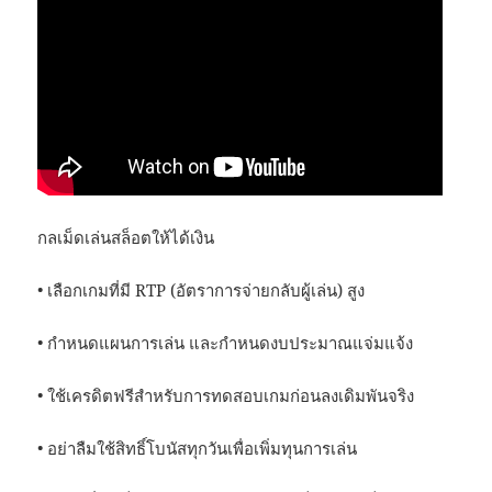
กลเม็ดเล่นสล็อตให้ได้เงิน
• เลือกเกมที่มี RTP (อัตราการจ่ายกลับผู้เล่น) สูง
• กำหนดแผนการเล่น และกำหนดงบประมาณแจ่มแจ้ง
• ใช้เครดิตฟรีสำหรับการทดสอบเกมก่อนลงเดิมพันจริง
• อย่าลืมใช้สิทธิ์โบนัสทุกวันเพื่อเพิ่มทุนการเล่น