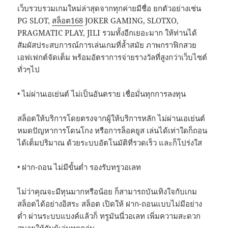
เว็บรวบรวมเกมใหม่ล่าสุดจากทุกค่ายมีชื่อ ยกตัวอย่างเช่น
PG SLOT,
สล็อต168
JOKER GAMING, SLOTXO,
PRAGMATIC PLAY, JILI รวมทั้งอีกเยอะมาก ให้ท่านได้
สัมผัสประสบการณ์การเล่นเกมที่ล้ำสมัย ภาพกราฟิกสวย
เอฟเฟกต์จัดเต็ม พร้อมอัตราการจ่ายรางวัลที่สูงกว่าเว็บไซต์
ทั่วๆไป
• ไม่ผ่านเอเย่นต์ ไม่เป็นอันตราย เชื่อมั่นทุกการลงทุน
สล็อตให้บริการโดยตรงจากผู้ให้บริการหลัก ไม่ผ่านเอเย่นต์
หมดปัญหาการโดนโกง หรือการล็อคยูส เล่นได้เท่าใดก็ถอน
ได้เต็มปริมาณ ด้วยระบบอัตโนมัติที่รวดเร็ว และก็โปร่งใส
• ฝาก-ถอน ไม่มีขั้นต่ำ รองรับทรูวอเลท
ไม่ว่าคุณจะมีทุนมากหรือน้อย ก็สามารถบันเทิงใจกับเกม
สล็อตได้อย่างอิสระ สล็อต เปิดให้ ฝาก-ถอนแบบไม่มีอย่าง
ต่ำ ผ่านระบบแบงค์แล้วก็ ทรูมันนี่วอเลท เพิ่มความสะดวก
สบายให้กับผู้เล่นทุกกลุ่ม