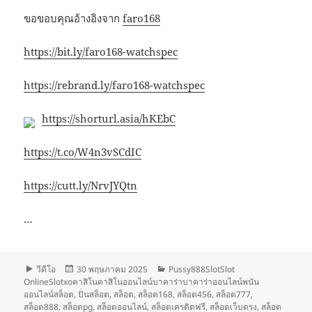
ขอขอบคุณอ้างอิงจาก
faro168
https://bit.ly/faro168-watchspec
https://rebrand.ly/faro168-watchspec
https://shorturl.asia/hKEbC
https://t.co/W4n3vSCdIC
https://cutt.ly/NrvJYQtn
…
รูป
เขียน
หมวด
วีดีโอ
30 พฤษภาคม 2025
Pussy888SlotSlot
แบบ
เมื่อ
หมู่
OnlineSlotxoคาสิโนคาสิโนออนไลน์บาคาร่าบาคาร่าออนไลน์พนัน
เรื่อง
ออนไลน์สล็อต
,
ปั่นสล็อต
,
สล็อต
,
สล็อต168
,
สล็อต456
,
สล็อต777
,
สล็อต888
,
สล็อตpg
,
สล็อตออนไลน์
,
สล็อตเครดิตฟรี
,
สล็อตเว็บตรง
,
สล็อต