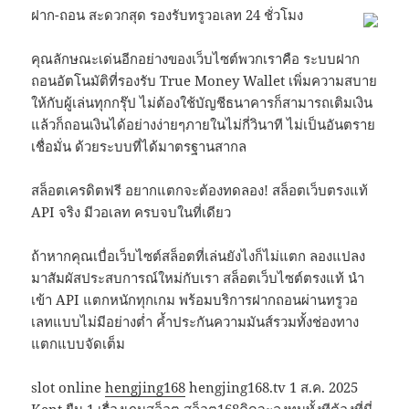
ฝาก-ถอน สะดวกสุด รองรับทรูวอเลท 24 ชั่วโมง
คุณลักษณะเด่นอีกอย่างของเว็บไซต์พวกเราคือ ระบบฝาก
ถอนอัตโนมัติที่รองรับ True Money Wallet เพิ่มความสบาย
ให้กับผู้เล่นทุกกรุ๊ป ไม่ต้องใช้บัญชีธนาคารก็สามารถเติมเงิน
แล้วก็ถอนเงินได้อย่างง่ายๆภายในไม่กี่วินาที ไม่เป็นอันตราย
เชื่อมั่น ด้วยระบบที่ได้มาตรฐานสากล
สล็อตเครดิตฟรี อยากแตกจะต้องทดลอง! สล็อตเว็บตรงแท้
API จริง มีวอเลท ครบจบในที่เดียว
ถ้าหากคุณเบื่อเว็บไซต์สล็อตที่เล่นยังไงก็ไม่แตก ลองแปลง
มาสัมผัสประสบการณ์ใหม่กับเรา สล็อตเว็บไซต์ตรงแท้ นำ
เข้า API แตกหนักทุกเกม พร้อมบริการฝากถอนผ่านทรูวอ
เลทแบบไม่มีอย่างต่ำ ค้ำประกันความมันส์รวมทั้งช่องทาง
แตกแบบจัดเต็ม
slot online
hengjing168
hengjing168.tv 1 ส.ค. 2025
Kent ยืน 1 เรื่องเกมสล็อต สล็อต168คิดจะลงทุนทั้งทีต้องที่นี่