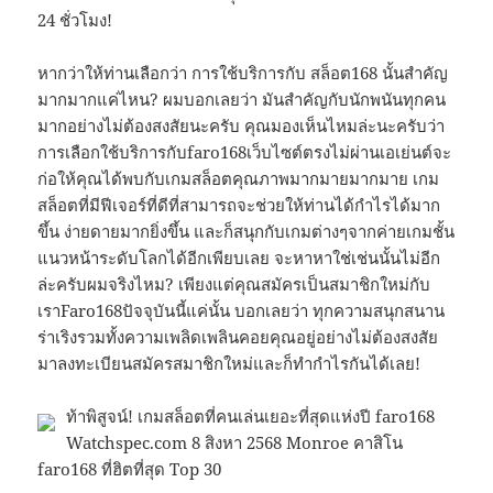
24 ชั่วโมง!
หากว่าให้ท่านเลือกว่า การใช้บริการกับ สล็อต168 นั้นสำคัญ
มากมากแค่ไหน? ผมบอกเลยว่า มันสำคัญกับนักพนันทุกคน
มากอย่างไม่ต้องสงสัยนะครับ คุณมองเห็นไหมล่ะนะครับว่า
การเลือกใช้บริการกับfaro168เว็บไซต์ตรงไม่ผ่านเอเย่นต์จะ
ก่อให้คุณได้พบกับเกมสล็อตคุณภาพมากมายมากมาย เกม
สล็อตที่มีฟีเจอร์ที่ดีที่สามารถจะช่วยให้ท่านได้กำไรได้มาก
ขึ้น ง่ายดายมากยิ่งขึ้น และก็สนุกกับเกมต่างๆจากค่ายเกมชั้น
แนวหน้าระดับโลกได้อีกเพียบเลย จะหาหาใช่เช่นนั้นไม่อีก
ล่ะครับผมจริงไหม? เพียงแต่คุณสมัครเป็นสมาชิกใหม่กับ
เราFaro168ปัจจุบันนี้แค่นั้น บอกเลยว่า ทุกความสนุกสนาน
ร่าเริงรวมทั้งความเพลิดเพลินคอยคุณอยู่อย่างไม่ต้องสงสัย
มาลงทะเบียนสมัครสมาชิกใหม่และก็ทำกำไรกันได้เลย!
ท้าพิสูจน์! เกมสล็อตที่คนเล่นเยอะที่สุดแห่งปี faro168
Watchspec.com 8 สิงหา 2568 Monroe คาสิโน
faro168 ที่ฮิตที่สุด Top 30