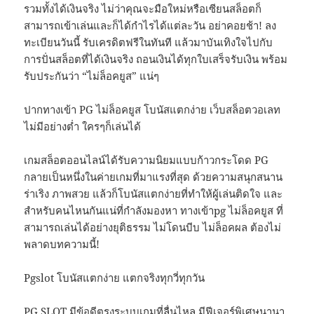
รวมทั้งได้เงินจริง ไม่ว่าคุณจะมือใหม่หรือเซียนสล็อตก็
สามารถเข้าเล่นและก็ได้กำไรได้แต่ละวัน อย่าคอยช้า! ลง
ทะเบียนวันนี้ รับเครดิตฟรีในทันที แล้วมาบันเทิงใจไปกับ
การปั่นสล็อตที่ได้เงินจริง ถอนเงินได้ทุกใบเสร็จรับเงิน พร้อม
รับประกันว่า “ไม่ล็อคยูส” แน่ๆ
ปากทางเข้า PG ไม่ล็อคยูส โบนัสแตกง่าย เว็บสล็อตวอเลท
ไม่มีอย่างต่ำ ใครๆก็เล่นได้
เกมสล็อตออนไลน์ได้รับความนิยมแบบก้าวกระโดด PG
กลายเป็นหนึ่งในค่ายเกมที่มาแรงที่สุด ด้วยความสนุกสนาน
ร่าเริง ภาพสวย แล้วก็โบนัสแตกง่ายที่ทำให้ผู้เล่นติดใจ และ
สำหรับคนไหนกันแน่ที่กำลังมองหา ทางเข้าpg ไม่ล็อคยูส ที่
สามารถเล่นได้อย่างยุติธรรม ไม่โดนบีบ ไม่ล็อคผล ต้องไม่
พลาดบทความนี้!
Pgslot โบนัสแตกง่าย แตกจริงทุกวี่ทุกวัน
PG SLOT มีข้อดีตรงระบบเกมที่ลื่นไหล มีฟีเจอร์พิเศษนานา