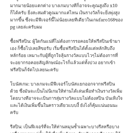
มากมายน้อยแตกต่าง บางเกมบางทีก็อาจจะคูณสูงถึง x10
ก็ได้ครับ ยิ่งสะสมตัวคูณมากแค่ไหน เงินรางวัลก็จะยิ่งพุ่งสูง
มากขึ้น ซึ่งจะมีฟีเจอร์นี้ไม่น้อยเลยทีเดียวในเกมfaro168ของ
pg เลยล่ะครับผม
ซื้อฟรีสปิน: ผู้ใดกันแน่ที่ไม่ต้องการรอคอยให้ฟรีสปินเข้ามา
เอง ก็ซื้อไปเลยสิขอรับ เริ่มซื้อฟรีสปินได้ตั้งแต่หลักสิบถึง
หลักร้อย เหมาะกับผู้ที่ถูกใจลุ้นรางวัลแบบไวๆไม่ต้องการที่
จะอยากรอคอยสัญลักษณ์อะไรก็แล้วแต่ทั้งปวง อยากเข้า
ฟรีสปินก็จัดไปเลยนะครับ
โบนัสเกม: บางเกมจะมีฟีเจอร์โบนัสแยกออกจากฟรีสปิน
ด้วย ซึ่งมันจะเป็นไม่นิเกมให้ท่านได้เล่นเพื่อทำเงินรางวัลเพิ่ม
โดยบางทีอาจจะเป้นการสุ่มรางวัลแบบไม่ต้องสปิน บันเทิงใจ
และได้เงินเพิ่มขึ้นในคราวเดียวแบบงี้ ยังไงก็คุ้มแน่นอนนะ
ครับ
รีสปิน: เป็นฟีเจอร์ที่จะให้ท่านหมุนซ้ำเฉพาะบางรีลหรือบาง