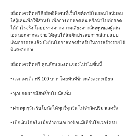
สล็อตเครดิตฟรีคือสิทธิพิเศษที่เว็บไซต์คาสิโนออนไลน์มอบ
ให้ผู้เล่นเพื่อใช้สำหรับเพื่อการทดลองเล่น หรือนำไปต่อยอด
ได้กำไรจริง โดยปราศจากความเสี่ยงจากเงินทุนของผู้เล่น
เอง นอกจากจะช่วยให้คุณได้สัมผัสประสบการณ์เกมแบบ
เต็มอรรถรสแล้ว ยังเป็นโอกาสทองสำหรับในการสร้างรายได้
พิเศษอีกด้วย
สล็อตเครดิตฟรี คุณลักษณะเด่นของโปรโมชั่นนี้
• แจกเครดิตฟรี 100 บาท โดยทันทีข้างหลังลงทะเบียน
• ทุกยอดฝากมีสิทธิ์รับโบนัสเพิ่ม
• ฝากทุกๆวัน รับโบนัสได้ทุกวี่ทุกวัน ไม่จำกัดปริมาณครั้ง
• เบิกเงินได้จริง เมื่อทำตามอย่างข้อแม้เทิร์นโอเวอร์ครบ