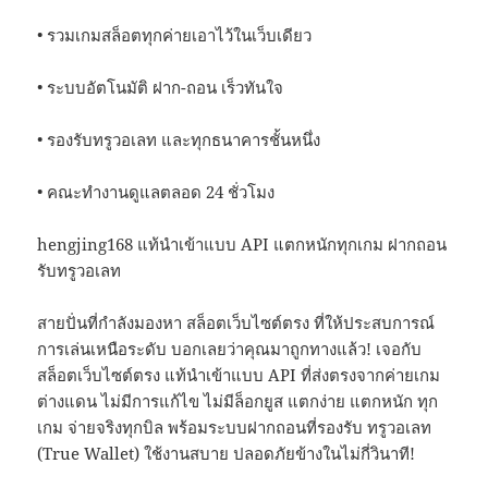
• รวมเกมสล็อตทุกค่ายเอาไว้ในเว็บเดียว
• ระบบอัตโนมัติ ฝาก-ถอน เร็วทันใจ
• รองรับทรูวอเลท และทุกธนาคารชั้นหนึ่ง
• คณะทำงานดูแลตลอด 24 ชั่วโมง
hengjing168 แท้นำเข้าแบบ API แตกหนักทุกเกม ฝากถอน
รับทรูวอเลท
สายปั่นที่กำลังมองหา สล็อตเว็บไซต์ตรง ที่ให้ประสบการณ์
การเล่นเหนือระดับ บอกเลยว่าคุณมาถูกทางแล้ว! เจอกับ
สล็อตเว็บไซต์ตรง แท้นำเข้าแบบ API ที่ส่งตรงจากค่ายเกม
ต่างแดน ไม่มีการแก้ไข ไม่มีล็อกยูส แตกง่าย แตกหนัก ทุก
เกม จ่ายจริงทุกบิล พร้อมระบบฝากถอนที่รองรับ ทรูวอเลท
(True Wallet) ใช้งานสบาย ปลอดภัยข้างในไม่กี่วินาที!