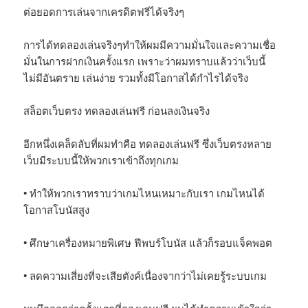
ต่อยอดการเล่นจากเครดิตฟรีได้จริงๆ
การได้ทดลองเล่นจริงๆทำให้ผมมีความมั่นใจและความเชื่อ
มั่นในการฝากเงินครั้งแรก เพราะว่าผมทราบแล้วว่าเว็บนี้
ไม่มีอันตราย เล่นง่าย รวมทั้งมีโอกาสได้กำไรได้จริง
สล็อตเว็บตรง ทดลองเล่นฟรี ก่อนลงเงินจริง
อีกหนึ่งเคล็ดลับที่ผมทำคือ ทดลองเล่นฟรี ซึ่งเว็บตรงหลาย
เว็บมีระบบนี้ให้พวกเราเข้าถึงทุกเกม
• ทำให้พวกเราทราบว่าเกมไหนเหมาะกับเรา เกมไหนได้
โอกาสโบนัสสูง
• ศึกษาเครื่องหมายพิเศษ ฟีพบร์โบนัส แล้วก็รอบแจ็คพอต
• ลดความเสี่ยงที่จะเสียตังค์เนื่องจากว่าไม่เคยรู้ระบบเกม