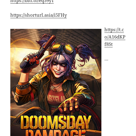
https://bitt.to/eq59y1
https://shorturl.asia/i5FHy
https://t.c
o/A16dKP
f8St
…