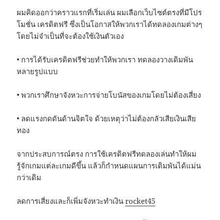
ผมคิดออกว่าคราวแรกที่เริ่มเล่น ผมเลือกเว็บไซต์ตรงที่มีโปร
โมชั่น เครดิตฟรี ซึ่งเป็นโอกาสให้พวกเราได้ทดลองเกมต่างๆ
โดยไม่จำเป็นที่จะต้องใช้เงินตัวเอง
• การได้รับเครดิตฟรีช่วยทำให้พวกเรา ทดลองวางเดิมพัน
หลายรูปแบบ
• พวกเราศึกษาจังหวะการจ่ายโบนัสของเกมโดยไม่ต้องเสี่ยง
• ลดแรงกดดันด้านจิตใจ ด้วยเหตุว่าไม่ต้องกลัวเสียเงินเสีย
ทอง
จากประสบการณ์ตรง การใช้เครดิตฟรีทดลองเล่นทำให้ผม
รู้จักเกมแต่ละเกมดีขึ้น แล้วก็กำหนดแผนการเดิมพันได้แม่น
กว่าเดิม
ลดการเสี่ยงและก็เพิ่มจังหวะทำเงิน
rocket45