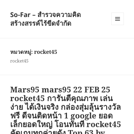
So-Far – สำรวจความคิด
สร้างสรรค์ไร้ขีดจำกัด
เมนู
และวิด
เจ็ต
หมวดหมู่:
rocket45
rocket45
Mars95 mars95 22 FEB 25
rocket45 การันตีคุณภาพ เล่น
ง่าย ได้เงินจริง กล่องสุ่มลุ้นรางวัล
ฟรี ดีจนติดหน้า 1 google ยอด
เล็กยอดใหญ่ โอนทันที rocket45
คัดเกมทุกค่ายดัง Top 63 by