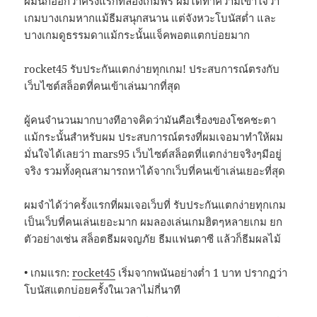
ผมนึกออกว่าครั้งแรกที่ลองเกมฟรี ผมได้ทำความเข้าใจว่า
เกมบางเกมหากแม้ธีมสนุกสนาน แต่จังหวะโบนัสต่ำ และ
บางเกมดูธรรมดาแม้กระนั้นแจ็คพอตแตกบ่อยมาก
rocket45 รับประกันแตกง่ายทุกเกม! ประสบการณ์ตรงกับ
เว็บไซต์สล็อตที่คนเข้าเล่นมากที่สุด
ผู้คนจำนวนมากบางทีอาจคิดว่ามันคือเรื่องของโชคชะตา
แม้กระนั้นสำหรับผม ประสบการณ์ตรงที่ผมเจอมาทำให้ผม
มั่นใจได้เลยว่า mars95 เว็บไซต์สล็อตที่แตกง่ายจริงๆมีอยู่
จริง รวมทั้งคุณสามารถหาได้จากเว็บที่คนเข้าเล่นเยอะที่สุด
ผมจำได้ว่าครั้งแรกที่ผมเจอเว็บที่ รับประกันแตกง่ายทุกเกม
เป็นเว็บที่คนเล่นเยอะมาก ผมลองเล่นเกมฮิตๆหลายเกม ยก
ตัวอย่างเช่น สล็อตธีมผจญภัย ธีมแฟนตาซี แล้วก็ธีมผลไม้
• เกมแรก:
rocket45
เริ่มจากพนันอย่างต่ำ 1 บาท ปรากฏว่า
โบนัสแตกบ่อยครั้งในเวลาไม่กี่นาที