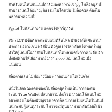
สำหรับคนไหนกันแน่ที่กำลังมองหา ทางเข้าpg ไม่ล็อคยูส ที่
สามารถเล่นได้อย่างยุติธรรม ไม่โดนบีบ ไม่ล็อคผล ต้องไม่
พลาดบทความนี้!
Pgslot โบนัสแตกง่าย แตกจริงทุกวี่ทุกวัน
PG SLOT มีข้อดีตรงระบบเกมที่ลื่นไหล มีฟีเจอร์พิเศษนานา
ประการ อย่างเช่น ฟรีสปิน ตัวคูณรางวัล หรือแจ็คพอตใหญ่
ทำให้ผู้เล่นมีโอกาสรับโบนัสแตกได้หลายครั้งกว่าค่ายอื่น อีก
ทั้งยังมีเกมให้เลือกมากยิ่งกว่า 2,000 เกม เล่นไม่มีเบื่อ
แน่นอน
สล็อตวอเลท ไม่มีอย่างน้อย ฝากถอนง่าย ได้เงินจริง
หนึ่งในลักษณะเด่นของเว็บสล็อตยุคใหม่เป็น การรองรับ
ระบบ True Wallet ที่สบายรวมทั้งเร็ว ฝากถอนได้แบบไม่มี
อย่างน้อย ไม่ต้องมีบัญชีธนาคารก็สามารถเริ่มเล่นได้ในทันที
เหมาะกับผู้เล่นทุกระดับ ไม่ว่าจะมีทุนมากมายหรือน้อยก็เข้า