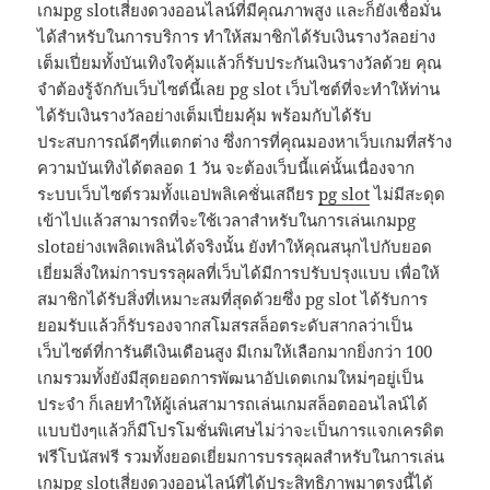
เกมpg slotเสี่ยงดวงออนไลน์ที่มีคุณภาพสูง และก็ยังเชื่อมั่น
ได้สำหรับในการบริการ ทำให้สมาชิกได้รับเงินรางวัลอย่าง
เต็มเปี่ยมทั้งบันเทิงใจคุ้มแล้วก็รับประกันเงินรางวัลด้วย คุณ
จำต้องรู้จักกับเว็บไซต์นี้เลย pg slot เว็บไซต์ที่จะทำให้ท่าน
ได้รับเงินรางวัลอย่างเต็มเปี่ยมคุ้ม พร้อมกับได้รับ
ประสบการณ์ดีๆที่แตกต่าง ซึ่งการที่คุณมองหาเว็บเกมที่สร้าง
ความบันเทิงได้ตลอด 1 วัน จะต้องเว็บนี้แค่นั้นเนื่องจาก
ระบบเว็บไซต์รวมทั้งแอปพลิเคชั่นเสถียร
pg slot
ไม่มีสะดุด
เข้าไปแล้วสามารถที่จะใช้เวลาสำหรับในการเล่นเกมpg
slotอย่างเพลิดเพลินได้จริงนั้น ยังทำให้คุณสนุกไปกับยอด
เยี่ยมสิ่งใหม่การบรรลุผลที่เว็บได้มีการปรับปรุงแบบ เพื่อให้
สมาชิกได้รับสิ่งที่เหมาะสมที่สุดด้วยซึ่ง pg slot ได้รับการ
ยอมรับแล้วก็รับรองจากสโมสรสล็อตระดับสากลว่าเป็น
เว็บไซต์ที่การันตีเงินเดือนสูง มีเกมให้เลือกมากยิ่งกว่า 100
เกมรวมทั้งยังมีสุดยอดการพัฒนาอัปเดตเกมใหม่ๆอยู่เป็น
ประจำ ก็เลยทำให้ผู้เล่นสามารถเล่นเกมสล็อตออนไลน์ได้
แบบปังๆแล้วก็มีโปรโมชั่นพิเศษไม่ว่าจะเป็นการแจกเครดิต
ฟรีโบนัสฟรี รวมทั้งยอดเยี่ยมการบรรลุผลสำหรับในการเล่น
เกมpg slotเสี่ยงดวงออนไลน์ที่ได้ประสิทธิภาพมาตรงนี้ได้