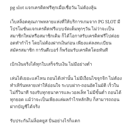
pg slot แจกเครดิตฟรีทุกเมื่อเชื่อวัน ไม่ต้องลุ้น
เว็บสล็อตคุณภาพหลายแห่งที่ให้บริการเกมจาก PG SLOT มี
โปรโมชั่นแจกเครดิตฟรีแบบจัดเต็มทุกๆวัน ไม่ว่าจะเป็น
สมาชิกใหม่หรือสมาชิกเดิม ก็ได้โอกาสรับเครดิตฟรีไปต่อย
อดทำกำไร โดยไม่ต้องฝากเงินก่อน เพียงแค่ลงทะเบียน
สมัครสมาชิก การันตีเบอร์ ก็พร้อมรับเครดิตโดยทันที
เบิกเงินจริงได้ทุกใบเสร็จรับเงิน ไม่มีอย่างต่ำ
เล่นได้เยอะแค่ไหน ถอนได้เท่านั้น ไม่มีเงื่อนไขจุกจิก ไม่ต้อง
ทำเทิร์นหลายเท่าให้อ่อนใจ ระบบฝาก-ถอนอัตโนมัติ เร็วใน
ไม่กี่วินาที รองรับทุกธนาคารและวอลเล็ท ไม่มีขั้นต่ำ ถอนได้
ทุกยอด แม้ว่าจะเป็นเพียงแค่ผลกำไรหลักสิบ ก็สามารถถอน
ฝากบัญชีได้จริง
รับประกันไม่ล็อคยูส ปั่นอย่างไรก็แตก