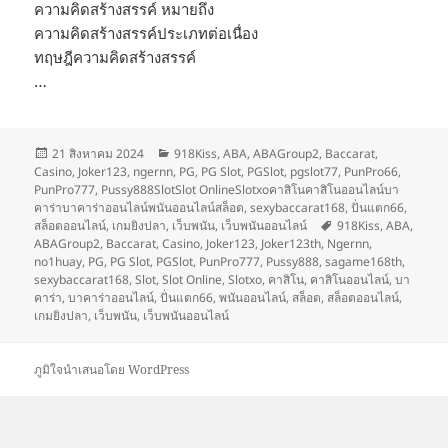
ความคิดสร้างสรรค์ หมายถึง
ความคิดสร้างสรรค์ประเภทต่อเนื่อง
ทฤษฎีความคิดสร้างสรรค์
…
เขียน
หมวด
21 สิงหาคม 2024
918Kiss
,
ABA
,
ABAGroup2
,
Baccarat
,
เมื่อ
หมู่
Casino
,
Joker123
,
ngernn
,
PG
,
PG Slot
,
PGSlot
,
pgslot77
,
PunPro66
,
PunPro777
,
Pussy888SlotSlot OnlineSlotxoคาสิโนคาสิโนออนไลน์บา
คาร่าบาคาร่าออนไลน์พนันออนไลน์สล็อต
,
sexybaccarat168
,
ปั่นแตก66
,
ป้าย
สล็อตออนไลน์
,
เกมยิงปลา
,
เว็บพนัน
,
เว็บพนันออนไลน์
918Kiss
,
ABA
,
กำกับ
ABAGroup2
,
Baccarat
,
Casino
,
Joker123
,
Joker123th
,
Ngernn
,
no1huay
,
PG
,
PG Slot
,
PGSlot
,
PunPro777
,
Pussy888
,
sagame168th
,
sexybaccarat168
,
Slot
,
Slot Online
,
Slotxo
,
คาสิโน
,
คาสิโนออนไลน์
,
บา
คาร่า
,
บาคาร่าออนไลน์
,
ปั่นแตก66
,
พนันออนไลน์
,
สล็อต
,
สล็อตออนไลน์
,
เกมยิงปลา
,
เว็บพนัน
,
เว็บพนันออนไลน์
ภูมิใจนำเสนอโดย WordPress