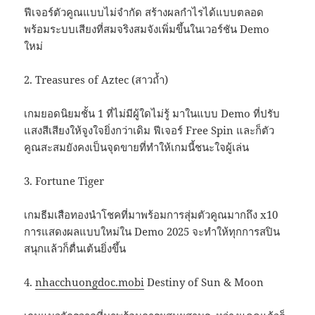
ฟีเจอร์ตัวคูณแบบไม่จำกัด สร้างผลกำไรได้แบบตลอด
พร้อมระบบเสียงที่สมจริงสมจังเพิ่มขึ้นในเวอร์ชัน Demo
ใหม่
2. Treasures of Aztec (สาวถ้ำ)
เกมยอดนิยมชั้น 1 ที่ไม่มีผู้ใดไม่รู้ มาในแบบ Demo ที่ปรับ
แสงสีเสียงให้จูงใจยิ่งกว่าเดิม ฟีเจอร์ Free Spin และก็ตัว
คูณสะสมยังคงเป็นจุดขายที่ทำให้เกมนี้ชนะใจผู้เล่น
3. Fortune Tiger
เกมธีมเสือทองนำโชคที่มาพร้อมการสุ่มตัวคูณมากถึง x10
การแสดงผลแบบใหม่ใน Demo 2025 จะทำให้ทุกการสปิน
สนุกแล้วก็ตื่นเต้นยิ่งขึ้น
4.
nhacchuongdoc.mobi
Destiny of Sun & Moon