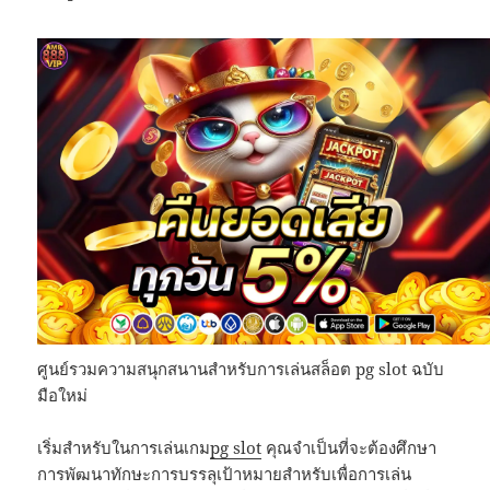
ศูนย์รวมความสนุกสนานสำหรับการเล่นสล็อต pg slot ฉบับ
มือใหม่
เริ่มสำหรับในการเล่นเกม
pg slot
คุณจำเป็นที่จะต้องศึกษา
การพัฒนาทักษะการบรรลุเป้าหมายสำหรับเพื่อการเล่น