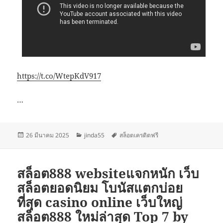
https://t.co/WtepKdV917
…
เขียน
หมวด
ป้าย
26 มีนาคม 2025
jinda55
สล็อตเครดิตฟรี
เมื่อ
หมู่
กำกับ
สล็อต888 websiteแจกหนัก เว็บ
สล็อตยอดนิยม โบนัสแตกบ่อย
ที่สุด casino online เว็บใหญ่
สล็อต888 ใหม่ล่าสุด Top 7 by