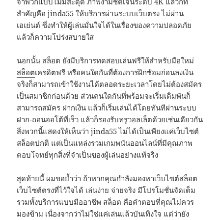
จำพวกแบบไม่มีสะดุด ภาพงามชัดเจนระดับ 4K แล้วก็ที่
สำคัญคือ jinda55 ให้บริการผ่านระบบเว็บตรง ไม่ผ่าน
เอเย่นต์ ซึ่งทำให้ผู้เล่นมั่นใจได้ในเรื่องของความปลอดภัย
แล้วก็ความโปร่งสบายใส
นอกนั้น สล็อต ยังมีบริการทดสอบเล่นฟรีให้สำหรับมือใหม่
สล็อต
เครดิตฟรี หรือคนใดกันที่ต้องการฝึกซ้อมก่อนลงเงิน
จริงก็สามารถเข้าใช้งานได้ตลอดระยะเวลาโดยไม่ต้องสมัคร
เป็นสมาชิกก่อนด้วย ส่วนคนใดกันที่พร้อมจะเริ่มเดิมพันก็
สามารถสมัคร ฝากเงิน แล้วก็เริ่มเล่นได้โดยทันทีผ่านระบบ
ฝาก-ถอนออโต้ที่เร็ว แล้วก็รองรับทรูวอลเล็ตด้วยเช่นเดียวกัน
สิ่งพวกนี้แสดงให้เห็นว่า jinda55 ไม่ได้เป็นเพียงแค่เว็บไซต์
สล็อตปกติ แต่เป็นแหล่งรวมเกมพนันออนไลน์ที่มีคุณภาพ
ตอบโจทย์ทุกสิ่งที่จำเป็นของผู้เล่นอย่างแท้จริง
สุดท้ายนี้ ผมขอย้ำว่า ถ้าหากคุณกำลังมองหาเว็บไซต์สล็อต
เว็บไซต์ตรงที่ไว้ใจได้ เล่นง่าย จ่ายจริง มีโปรโมชั่นจัดเต็ม
รวมทั้งบริการแบบมืออาชีพ สล็อต คือคำตอบที่คุณไม่ควร
มองข้าม เนื่องจากว่าไม่ใช่แค่เล่นแล้วบันเทิงใจ แต่ว่ายัง