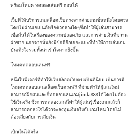
พร้อมโหมด ทดลองเล่นฟรี ถอนได้
เว็บที่ให้บริการเกมสล็อตเว็บตรงจากค่ายเกมชั้นหนึ่งโดยตรง
โดยไม่ผ่านเอเย่นต์หรือตัวกลางใดๆซึ่งทำให้ผู้เล่นสามารถ
เชื่อมั่นได้ในเรื่องของความปลอดภัย และการจ่ายเงินที่ขวาน
ผ่าซาก นอกจากนั้นยังมีข้อดีอีกเยอะแยะที่ทำให้การเล่นเกม
บันเทิงใจรวมทั้งน่าเร้าใจมากยิ่งขึ้น
โหมดทดสอบเล่นฟรี
หนึ่งในฟีเจอร์ที่ทำให้เว็บสล็อตเว็บตรงเป็นที่นิยม เป็นการมี
โหมดทดสอบเล่นสล็อตเว็บตรงฟรี ที่ช่วยทำให้ผู้เล่นใหม่
สามารถฝึกฝนและก็ทดสอบเล่นเกมjinda888ได้โดยไม่ต้อง
ใช้เงินจริง ซึ่งการทดลองเล่นนี้ทำให้ผู้เล่นรู้เรื่องเกมแล้วก็
สามารถตกลงใจได้ว่าจะลงทุนเงินจริงกับเกมไหน โดยไม่
ต้องเสี่ยงกับการเสียเงิน
เบิกเงินได้จริง