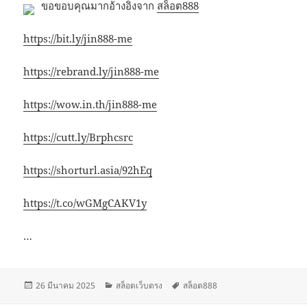
ขอขอบคุณมากอ้างอิงจาก
สล็อต888
https://bit.ly/jin888-me
https://rebrand.ly/jin888-me
https://wow.in.th/jin888-me
https://cutt.ly/Brphcsrc
https://shorturl.asia/92hEq
https://t.co/wGMgCAKV1y
…
เขียน
หมวด
ป้าย
26 มีนาคม 2025
สล็อตเว็บตรง
สล็อต888
เมื่อ
หมู่
กำกับ