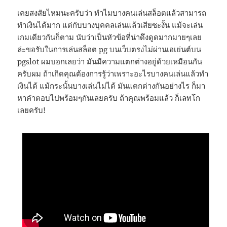
เคยสงสัยไหมนะครับว่า ทำไมบางคนเล่นสล็อตแล้วสามารถ
ทำเงินได้มาก แต่กับบางบุคคลเล่นแล้วเสียซะงั้น แม้จะเล่น
เกมเดียวกันก็ตาม นับว่าเป็นหัวข้อที่น่าดึงดูดมากมายๆเลย
ล่ะขอรับในการเล่นสล็อต pg บนเว็บตรงไม่ผ่านเอเย่นต์บน
pgslot ผมบอกเลยว่า มันมีความแตกต่างอยู่ด้วยเหมือนกัน
ครับผม ถ้าเกิดคุณต้องการรู้ว่าเพราะอะไรบางคนเล่นแล้วทำ
เงินได้ แม้กระนั้นบางเล่นไม่ได้ มันแตกต่างกันอย่างไร ก็มา
หาคำตอบไปพร้อมๆกันเลยครับ ถ้าคุณพร้อมแล้ว ก็เลทโก
เลยครับ!