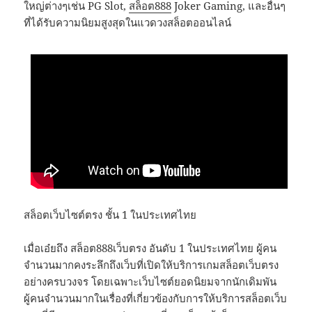
ใหญ่ต่างๆเช่น PG Slot,
สล็อต888
Joker Gaming, และอื่นๆ
ที่ได้รับความนิยมสูงสุดในแวดวงสล็อตออนไลน์
สล็อตเว็บไซต์ตรง ชั้น 1 ในประเทศไทย
เมื่อเอ๋ยถึง สล็อต888เว็บตรง อันดับ 1 ในประเทศไทย ผู้คน
จำนวนมากคงระลึกถึงเว็บที่เปิดให้บริการเกมสล็อตเว็บตรง
อย่างครบวงจร โดยเฉพาะเว็บไซต์ยอดนิยมจากนักเดิมพัน
ผู้คนจำนวนมากในเรื่องที่เกี่ยวข้องกับการให้บริการสล็อตเว็บ