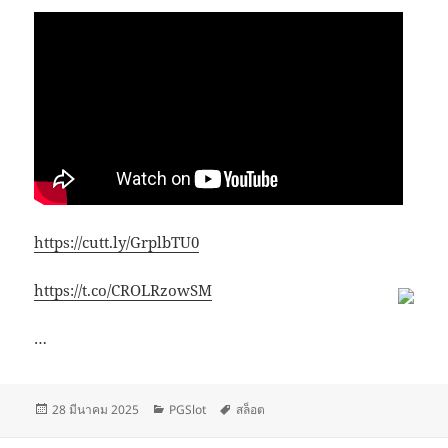
https://cutt.ly/GrplbTU0
https://t.co/CROLRzowSM
…
เขียน
หมวด
ป้าย
28 มีนาคม 2025
PGSlot
สล็อต
เมื่อ
หมู่
กำกับ