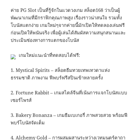
ค่าย PG Slot เป็นที่รู้จักในแวดวงเกม สล็อต168 ว่าเป็นผู้
พัฒนาเกมที่มีกราฟิกคุณภาพสูง เรื่องราวน่าสนใจ รวมทั้ง
โบนัสแตกง่าย เกมใหม่ๆจากค่ายนี้มักเปิดให้ทดลองเล่นฟรี
ก่อนเปิดให้พนันจริง เพื่อผู้เล่นได้สัมผัสความสนุกสนานและ
ประเมินช่องทางการแตกของโบนัส
เกมใหม่แนะนำที่ทดสอบได้ฟรี:
1. Mystical Spirits – สล็อตธีมทวยเทพเทวดาแห่ง
ธรรมชาติ ภาพงาม ฟีพบร์ฟรีสปินเข้าหลายครั้ง
2. Fortune Rabbit – เกมสไตล์จีนที่เน้นการแจกโบนัสแบบ
เซอร์ไพรส์
3. Bakery Bonanza – เกมธีมเบเกอรี่ ภาพสวยสวย พร้อมฟี
พบร์โบนัสจัดเต็ม
4. Alchemy Gold – การผสมผสานระหว่างเวทมนตร์คาถา