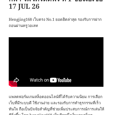
17 JUL 26
Hengjing168 เว็บตรง No.1 ยอดฮิตล่าสุด รองรับการฝาก
ถอนผ่านทรูวอเลท
แพลตฟอร์มเกมสล็อตออนไลน์ที่ได้รับความนิยม การเลือก
เว็บที่มีระบบดี ใช้งานง่าย และรองรับการทำธุรกรรมที่เร็ว
ทันใจ ถือเป็นปัจจัยสำคัญที่ช่วยเพิ่มประสบการณ์การเล่นให้
ดียิ่งขึ้น โดย hengjing168 เป็นอีกหนึ่งเว็บเกมสล็อต