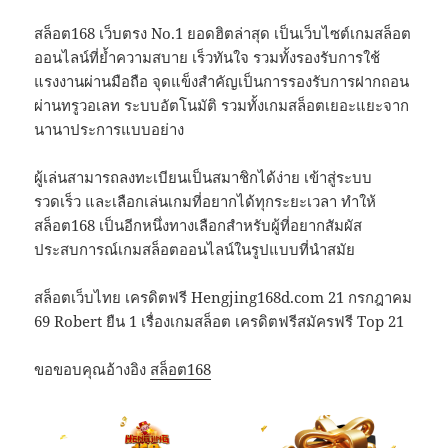
สล็อต168 เว็บตรง No.1 ยอดฮิตล่าสุด เป็นเว็บไซต์เกมสล็อต
ออนไลน์ที่ย้ำความสบาย เร็วทันใจ รวมทั้งรองรับการใช้
แรงงานผ่านมือถือ จุดแข็งสำคัญเป็นการรองรับการฝากถอน
ผ่านทรูวอเลท ระบบอัตโนมัติ รวมทั้งเกมสล็อตเยอะแยะจาก
นานาประการแบบอย่าง
ผู้เล่นสามารถลงทะเบียนเป็นสมาชิกได้ง่าย เข้าสู่ระบบ
รวดเร็ว และเลือกเล่นเกมที่อยากได้ทุกระยะเวลา ทำให้
สล็อต168 เป็นอีกหนึ่งทางเลือกสำหรับผู้ที่อยากสัมผัส
ประสบการณ์เกมสล็อตออนไลน์ในรูปแบบที่นำสมัย
สล็อตเว็บไทย เครดิตฟรี Hengjing168d.com 21 กรกฎาคม
69 Robert ยืน 1 เรื่องเกมสล็อต เครดิตฟรีสมัครฟรี Top 21
ขอขอบคุณอ้างอิง
สล็อต168