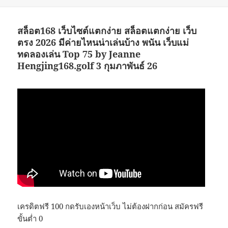
เมื่อ
หมู่
กำกับ
สล็อต168 เว็บไซต์แตกง่าย สล็อตแตกง่าย เว็บ
ตรง 2026 มีค่ายไหนน่าเล่นบ้าง พนัน เว็บแม่
ทดลองเล่น Top 75 by Jeanne
Hengjing168.golf 3 กุมภาพันธ์ 26
เครดิตฟรี 100 กดรับเองหน้าเว็บ ไม่ต้องฝากก่อน สมัครฟรี
ขั้นต่ำ 0