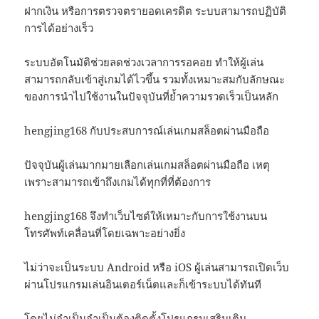
ฝากเงิน หรือการตรวจตรายอดเครดิต ระบบสามารถปฏิบัติ
การได้อย่างเร็ว
ระบบอัตโนมัติช่วยลดช่วงเวลาการรอคอย ทำให้ผู้เล่น
สามารถกลับเข้าสู่เกมได้ไวขึ้น รวมทั้งเหมาะสมกับลักษณะ
ของการนำไปใช้งานในปัจจุบันที่ย้ำความรวดเร็วเป็นหลัก
hengjing168 กับประสบการณ์เล่นเกมสล็อตผ่านมือถือ
ปัจจุบันผู้เล่นมากมายเลือกเล่นเกมสล็อตผ่านมือถือ เหตุ
เพราะสามารถเข้าถึงเกมได้ทุกที่ที่ต้องการ
hengjing168 จึงทำเว็บไซต์ให้เหมาะกับการใช้งานบน
โทรศัพท์เคลื่อนที่โดยเฉพาะอย่างยิ่ง
ไม่ว่าจะเป็นระบบ Android หรือ iOS ผู้เล่นสามารถเปิดเว็บ
ผ่านโปรแกรมเล่นอินเตอร์เน็ตและก็เข้าระบบได้ทันที
โดยไม่จำเป็นจำเป็นต้องติดตั้งโปรแกรมเสริมเติม