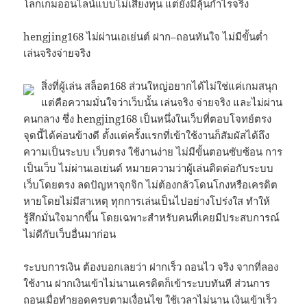
โลกเกมออนไลน์แบบไม่เสี่ยงทุน แต่ยังมีลุ้นกำไรจริง
hengjing168 ไม่ผ่านเอเย่นต์ ฝาก–ถอนทันใจ ไม่มีขั้นต่ำ
เล่นจริงจ่ายจริง
สิ่งที่ผู้เล่น สล็อต168 ส่วนใหญ่อยากได้ไม่ใช่แค่เกมสนุก
แต่คือความมั่นใจว่าเว็บนั้น เล่นจริง จ่ายจริง และไม่ผ่าน
คนกลาง ซึ่ง hengjing168 เป็นหนึ่งในเว็บที่ตอบโจทย์ตรง
จุดนี้ได้ค่อนข้างดี ตั้งแต่ครั้งแรกที่เข้าใช้งานก็สัมผัสได้ถึง
ความเป็นระบบ เว็บตรง ใช้งานง่าย ไม่มีขั้นตอนซับซ้อน การ
เป็นเว็บ ไม่ผ่านเอเย่นต์ หมายความว่าผู้เล่นติดต่อกับระบบ
เว็บโดยตรง ลดปัญหาจุกจิก ไม่ต้องกลัวโดนโกงหรือเครดิต
หายโดยไม่มีสาเหตุ ทุกการเล่นเป็นไปอย่างโปร่งใส ทำให้
รู้สึกมั่นใจมากขึ้น โดยเฉพาะสำหรับคนที่เคยมีประสบการณ์
ไม่ดีกับเว็บอื่นมาก่อน
ระบบการเงิน ต้องบอกเลยว่า ฝากเร็ว ถอนไว จริง จากที่ลอง
ใช้งาน ฝากเงินเข้าไม่นานเครดิตก็เข้าระบบทันที ส่วนการ
ถอนเมื่อทำยอดครบตามเงื่อนไข ใช้เวลาไม่นาน เงินเข้าเร็ว