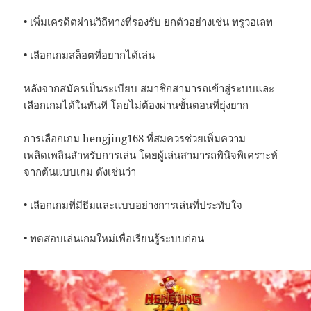
• เพิ่มเครดิตผ่านวิถีทางที่รองรับ ยกตัวอย่างเช่น ทรูวอเลท
• เลือกเกมสล็อตที่อยากได้เล่น
หลังจากสมัครเป็นระเบียบ สมาชิกสามารถเข้าสู่ระบบและ
เลือกเกมได้ในทันที โดยไม่ต้องผ่านขั้นตอนที่ยุ่งยาก
การเลือกเกม hengjing168 ที่สมควรช่วยเพิ่มความ
เพลิดเพลินสำหรับการเล่น โดยผู้เล่นสามารถพินิจพิเคราะห์
จากต้นแบบเกม ดังเช่นว่า
• เลือกเกมที่มีธีมและแบบอย่างการเล่นที่ประทับใจ
• ทดสอบเล่นเกมใหม่เพื่อเรียนรู้ระบบก่อน