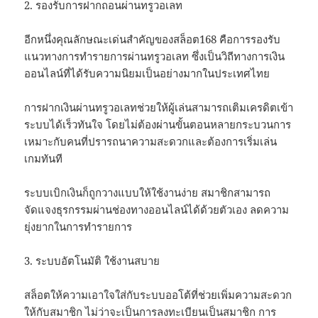
2. รองรับการฝากถอนผ่านทรูวอเลท
อีกหนึ่งคุณลักษณะเด่นสำคัญของสล็อต168 คือการรองรับ
แนวทางการทำรายการผ่านทรูวอเลท ซึ่งเป็นวิถีทางการเงิน
ออนไลน์ที่ได้รับความนิยมเป็นอย่างมากในประเทศไทย
การฝากเงินผ่านทรูวอเลทช่วยให้ผู้เล่นสามารถเติมเครดิตเข้า
ระบบได้เร็วทันใจ โดยไม่ต้องผ่านขั้นตอนหลายกระบวนการ
เหมาะกับคนที่ปรารถนาความสะดวกและต้องการเริ่มเล่น
เกมทันที
ระบบเบิกเงินก็ถูกวางแบบให้ใช้งานง่าย สมาชิกสามารถ
จัดแจงธุรกรรมผ่านช่องทางออนไลน์ได้ด้วยตัวเอง ลดความ
ยุ่งยากในการทำรายการ
3. ระบบอัตโนมัติ ใช้งานสบาย
สล็อตให้ความเอาใจใส่กับระบบออโต้ที่ช่วยเพิ่มความสะดวก
ให้กับสมาชิก ไม่ว่าจะเป็นการลงทะเบียนเป็นสมาชิก การ