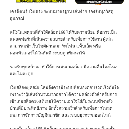
เครดิตฟรี เว็บตรง ระบบมาตรฐาน เล่นง่าย รองรับทุกวัสดุ
อุปกรณ์
หนึ่งในเหตุผลที่ทำให้สล็อต168 ได้รับความนิยม คือการเป็น
แพลตฟอร์มที่เน้นความสบายสำหรับเพื่อการใช้งาน ผู้เล่น
สามารถเข้าเว็บไซต์ผ่านสมาร์ทโฟน แท็บเล็ต หรือ
คอมพิวเตอร์ได้ในทันที ระบบถูกพัฒนาให้
รองรับทุกหน้าจอ ทำให้การเล่นเกมสล็อตมีความลื่นไถลไหล
และไม่สะดุด
เว็บสล็อตยุคสมัยใหม่จึงควรมีระบบที่สนองตอบรวดเร็วทันใจ
เพราะว่าผู้เล่นจำนวนมากอยากได้ความคล่องตัวสำหรับการ
เข้าเกมสล็อต168 ก็เลยให้ความเอาใจใส่กับระบบข้างหลัง
บ้านที่มีประสิทธิภาพ อีกทั้งความเร็วสำหรับเพื่อการโหลด
เกม การจัดการบัญชีสมาชิก และระบบธุรกรรมออนไลน์
นอกนั้น สล็อต168 ยังเก็บรวบรวมเกมจากค่ายเกมสล็อตชั้น