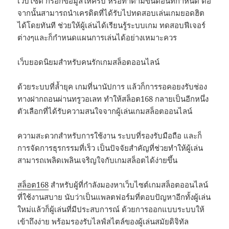
เว็บไซต์ กรอกข้อมูลให้ครบ หรือทำตามขั้นตอนที่กำหนด ต่อ
จากนั้นสามารถนำเครดิตที่ได้รับไปทดสอบเล่นเกมยอดฮิต
ได้โดยทันที ช่วยให้ผู้เล่นได้เรียนรู้ระบบเกม ทดสอบฟีเจอร์
ต่างๆและก็กำหนดแผนการเล่นได้อย่างเหมาะควร
เว็บยอดนิยมสำหรับคนรักเกมสล็อตออนไลน์
ด้วยระบบที่ล้ำยุค เกมที่นานัปการ แล้วก็การรอคอยงรับช่อง
ทางฝากถอนผ่านทรูวอเลท ทำให้สล็อต168 กลายเป็นอีกหนึ่ง
ตัวเลือกที่ได้รับความสนใจจากผู้เล่นเกมสล็อตออนไลน์
ความสะดวกสำหรับการใช้งาน ระบบที่รองรับมือถือ และก็
การจัดการธุรกรรมที่เร็ว เป็นปัจจัยสำคัญที่ช่วยทำให้ผู้เล่น
สามารถเพลิดเพลินเจริญใจกับเกมสล็อตได้ง่ายขึ้น
สล็อต168
สำหรับผู้ที่กำลังมองหาเว็บไซต์เกมสล็อตออนไลน์
ที่ใช้งานสบาย นับว่าเป็นแพลตฟอร์มที่ตอบปัญหาอีกทั้งผู้เล่น
ใหม่แล้วก็ผู้เล่นที่มีประสบการณ์ ด้วยการออกแบบระบบให้
เข้าถึงง่าย พร้อมรองรับไลฟ์สไตล์ของผู้เล่นสมัยดิจิทัล