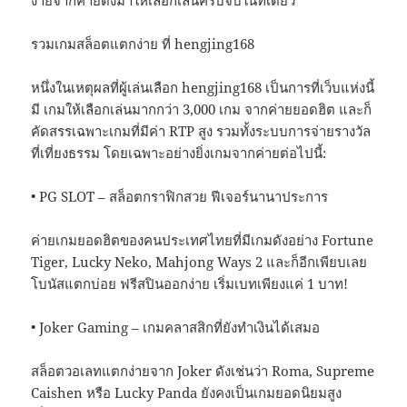
ง่ายจากค่ายดังมาให้เลือกเล่นครบจบในที่เดียว
รวมเกมสล็อตแตกง่าย ที่ hengjing168
หนึ่งในเหตุผลที่ผู้เล่นเลือก hengjing168 เป็นการที่เว็บแห่งนี้
มี เกมให้เลือกเล่นมากกว่า 3,000 เกม จากค่ายยอดฮิต และก็
คัดสรรเฉพาะเกมที่มีค่า RTP สูง รวมทั้งระบบการจ่ายรางวัล
ที่เที่ยงธรรม โดยเฉพาะอย่างยิ่งเกมจากค่ายต่อไปนี้:
• PG SLOT – สล็อตกราฟิกสวย ฟีเจอร์นานาประการ
ค่ายเกมยอดฮิตของคนประเทศไทยที่มีเกมดังอย่าง Fortune
Tiger, Lucky Neko, Mahjong Ways 2 และก็อีกเพียบเลย
โบนัสแตกบ่อย ฟรีสปินออกง่าย เริ่มเบทเพียงแค่ 1 บาท!
• Joker Gaming – เกมคลาสสิกที่ยังทำเงินได้เสมอ
สล็อตวอเลทแตกง่ายจาก Joker ดังเช่นว่า Roma, Supreme
Caishen หรือ Lucky Panda ยังคงเป็นเกมยอดนิยมสูง