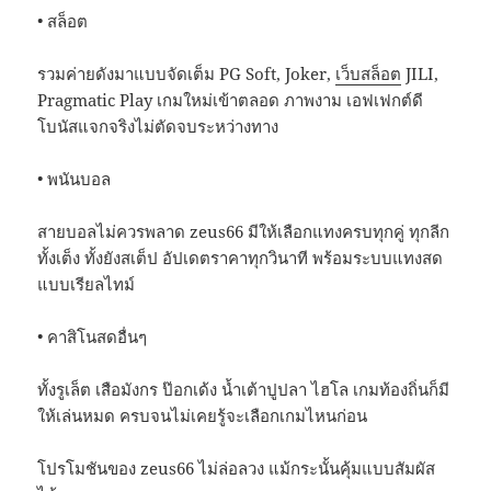
• สล็อต
รวมค่ายดังมาแบบจัดเต็ม PG Soft, Joker,
เว็บสล็อต
JILI,
Pragmatic Play เกมใหม่เข้าตลอด ภาพงาม เอฟเฟกต์ดี
โบนัสแจกจริงไม่ตัดจบระหว่างทาง
• พนันบอล
สายบอลไม่ควรพลาด zeus66 มีให้เลือกแทงครบทุกคู่ ทุกลีก
ทั้งเต็ง ทั้งยังสเต็ป อัปเดตราคาทุกวินาที พร้อมระบบแทงสด
แบบเรียลไทม์
• คาสิโนสดอื่นๆ
ทั้งรูเล็ต เสือมังกร ป๊อกเด้ง น้ำเต้าปูปลา ไฮโล เกมท้องถิ่นก็มี
ให้เล่นหมด ครบจนไม่เคยรู้จะเลือกเกมไหนก่อน
โปรโมชันของ zeus66 ไม่ล่อลวง แม้กระนั้นคุ้มแบบสัมผัส