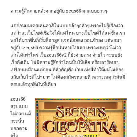
ความรู้สึกภายหลังจากอยู่กับ zeus66 มาแบบยาวๆ
แต่ก่อนผมเคยเล่นคาสิโนแบบกล้าๆกลัวๆเพราะไม่รู้เรื่องว่า
แต่ว่าละเว็บไซต์เชื่อใจได้แค่ไหน บางเว็บไซต์ได้แค่ขั้นแรก
พอได้มากขึ้นก็เริ่มล็อกยูส แจกน้อยลง ถอนช้าลง แต่พอมา
อยู่กับ zeus66 ความรู้สึกนั้นหายไปเลย เพราะเหตุว่าไม่ว่า
เล่นได้เท่าไหร่ เว็บ
zeus66v2
ก็ยังจ่ายตรง จ่ายไว ระบบยัง
เร็วดังเดิม ไม่มีความรู้สึกว่าโดนบีบให้เสีย หรือเอารัดเอา
เปรียบเหมือนแต่ก่อน ที่สำคัญคือ เว็บแห่งนี้ทำให้ผมไม่ต้อง
สลับเว็บไซต์ไปๆมาๆ ไม่ต้องสมัครหลายที่ เพราะเหตุว่ามันมี
ครบแล้วทุกสิ่งในที่เดียว
zeus66
สรุปแบบ
ไม่อวย แม้
กระนั้น
บอกตาม
จริง