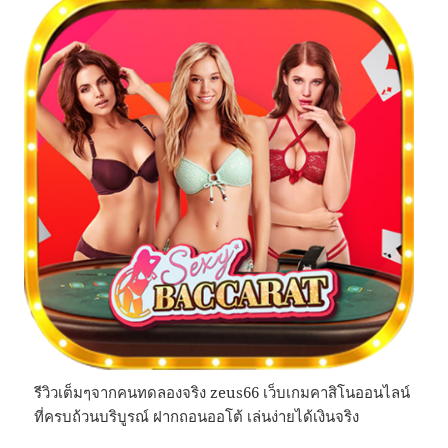
รีวิวเต็มๆจากคนทดลองจริง zeus66 เว็บเกมคาสิโนออนไลน์
ที่ครบถ้วนบริบูรณ์ ฝากถอนออโต้ เล่นง่ายได้เงินจริง