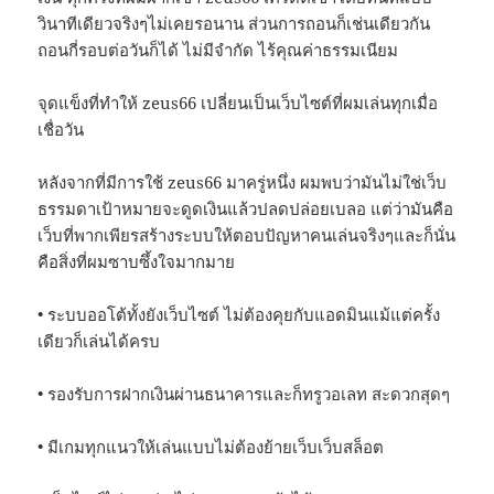
วินาทีเดียวจริงๆไม่เคยรอนาน ส่วนการถอนก็เช่นเดียวกัน
ถอนกี่รอบต่อวันก็ได้ ไม่มีจำกัด ไร้คุณค่าธรรมเนียม
จุดแข็งที่ทำให้ zeus66 เปลี่ยนเป็นเว็บไซต์ที่ผมเล่นทุกเมื่อ
เชื่อวัน
หลังจากที่มีการใช้ zeus66 มาครู่หนึ่ง ผมพบว่ามันไม่ใช่เว็บ
ธรรมดาเป้าหมายจะดูดเงินแล้วปลดปล่อยเบลอ แต่ว่ามันคือ
เว็บที่พากเพียรสร้างระบบให้ตอบปัญหาคนเล่นจริงๆและก็นั่น
คือสิ่งที่ผมซาบซึ้งใจมากมาย
• ระบบออโต้ทั้งยังเว็บไซต์ ไม่ต้องคุยกับแอดมินแม้แต่ครั้ง
เดียวก็เล่นได้ครบ
• รองรับการฝากเงินผ่านธนาคารและก็ทรูวอเลท สะดวกสุดๆ
• มีเกมทุกแนวให้เล่นแบบไม่ต้องย้ายเว็บเว็บสล็อต