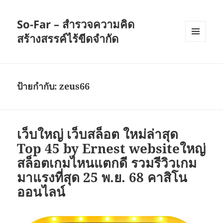
So-Far – สำรวจความคิด
สร้างสรรค์ไร้ขีดจำกัด
เมนู
และวิด
เจ็ต
ป้ายกำกับ:
zeus66
เว็บใหญ่ เว็บสล็อต ใหม่ล่าสุด
Top 45 by Ernest websiteใหญ่
สล็อตเกมไหนแตกดี รวมรีวิวเกม
มาแรงที่สุด 25 พ.ย. 68 คาสิโน
ออนไลน์