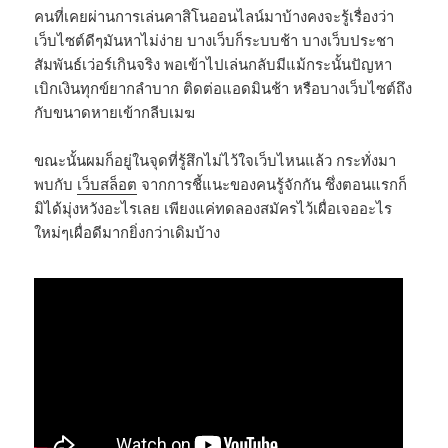
คนที่เคยผ่านการเล่นคาสิโนออนไลน์มาบ้างคงจะรู้เรื่องว่า
เว็บไซต์ดีๆมันหาไม่ง่าย บางเว็บก็ระบบช้า บางเว็บประชา
สัมพันธ์เว่อร์เกินจริง พอเข้าไปเล่นกลับมีแม้กระนั้นปัญหา
เบิกเงินทุกข์ยากลำบาก ติดต่อแอดมินช้า หรือบางเว็บไซต์ถึง
กับขนาดหายเข้ากลีบเมฆ
ขณะนั้นผมก็อยู่ในจุดที่รู้สึกไม่ไว้ใจเว็บไหนแล้ว กระทั่งมา
พบกับ
เว็บสล็อต
จากการชี้แนะของคนรู้จักกัน ซึ่งตอนแรกก็
มิได้มุ่งหวังอะไรเลย เพียงแค่ทดลองสมัครไว้เผื่อเจออะไร
ใหม่ๆเผื่อดีมากยิ่งกว่าเดิมบ้าง