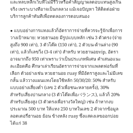
และหลบหลีกเว็บที่ไม่มีรีวิวหรือคำสัญญาผลตอบแทนสูงเกิน
จริง เพราะบางทีอาจเป็นกลลวง แม้เจอปัญหา ให้ติดต่อฝ่าย
บริการลูกค้าทันทีเพื่อทดลองการตอบสนอง
● แบบอย่างการแทงแล้วก็อัตราการจ่ายที่ควรจะรู้จักเพื่อการ
วางเป้าหมาย: หวยฮานอย มีรูปแบบหลัก เช่น 3 ตัวตรง (จ่าย
สูงถึง 900 เท่า), 3 ตัวโต๊ด (150 เท่า), 2 ตัวบน-ด้านล่าง (90
เท่า), แล้วก็เลขวิ่ง (3-4 เท่า) สำหรับ หวยฮานอยvip, อัตรา
อาจมากถึง 950 เท่าเพราะว่าเป็นประเภทพิเศษ คำเสนอแนะ
ละเอียดคือ ศึกษาเล่าเรียนอัตราการจ่ายจากแพลตฟอร์มที่
เลือก ตัวอย่างเช่น หวยฮานอย ruay ที่มีอัตราสูงและไม่มีเลข
กลั้น แล้ววางแผนแทงโดยใช้หลัก 50/30/20: 50% สำหรับ
แบบอย่างเสี่ยงต่ำ (เลข 2 ตัวเพื่อชนะหลายครั้ง), 30%
สำหรับเสี่ยงปานกลาง (3 ตัวโต๊ดเพื่อバランス), แล้วก็ 20%
สำหรับเสี่ยงสูง (3 ตัวตรงเพื่อรางวัลใหญ่) เช่น ถ้าหากงบ
ประมาณ 500 บาท ให้แทง 250 บาทในเลข 2 ตัวจากข้อมูล
ลอตเตอรี่ฮานอย ย้อน ข้างหลัง ruay ซึ่งแสดงเลขออกบ่อย
ได้แก่ 38