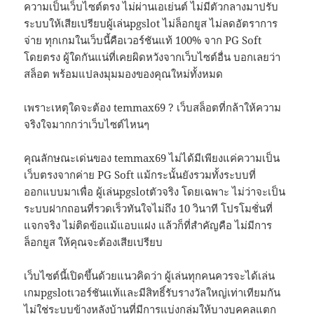
ความเป็นเว็บไซต์ตรง ไม่ผ่านเอเย่นต์ ไม่มีตัวกลางมาปรับ
ระบบให้เสียเปรียบผู้เล่นpgslot ไม่ล็อกยูส ไม่ลดอัตราการ
จ่าย ทุกเกมในเว็บนี้คือเวอร์ชันแท้ 100% จาก PG Soft
โดยตรง ผู้ใดกันแน่ที่เคยผิดหวังจากเว็บไซต์อื่น บอกเลยว่า
สล็อต พร้อมแปลงมุมมองของคุณใหม่ทั้งหมด
เพราะเหตุใดจะต้อง temmax69 ? เว็บสล็อตที่กล้าให้ความ
จริงใจมากกว่าเว็บไซต์ไหนๆ
คุณลักษณะเด่นของ temmax69 ไม่ได้มีเพียงแค่ความเป็น
เว็บตรงจากค่าย PG Soft แม้กระนั้นยังรวมทั้งระบบที่
ออกแบบมาเพื่อ ผู้เล่นpgslotตัวจริง โดยเฉพาะ ไม่ว่าจะเป็น
ระบบฝากถอนที่รวดเร็วทันใจไม่ถึง 10 วินาที โปรโมชั่นที่
แจกจริง ไม่ติดข้อแม้แอบแฝง แล้วก็ที่สำคัญคือ ไม่มีการ
ล็อกยูส ให้คุณจะต้องเสียเปรียบ
เว็บไซต์นี้เปิดขึ้นด้วยแนวคิดว่า ผู้เล่นทุกคนควรจะได้เล่น
เกมpgslotเวอร์ชันแท้และมีสิทธิ์รับรางวัลใหญ่เท่าเทียมกัน
ไม่ใช่ระบบข้างหลังบ้านที่มีการแบ่งกลุ่มให้บางบุคคลแตก