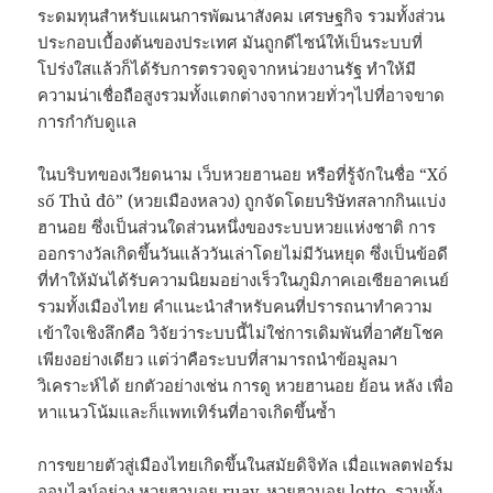
ระดมทุนสำหรับแผนการพัฒนาสังคม เศรษฐกิจ รวมทั้งส่วน
ประกอบเบื้องต้นของประเทศ มันถูกดีไซน์ให้เป็นระบบที่
โปร่งใสแล้วก็ได้รับการตรวจดูจากหน่วยงานรัฐ ทำให้มี
ความน่าเชื่อถือสูงรวมทั้งแตกต่างจากหวยทั่วๆไปที่อาจขาด
การกำกับดูแล
ในบริบทของเวียดนาม เว็บหวยฮานอย หรือที่รู้จักในชื่อ “Xổ
số Thủ đô” (หวยเมืองหลวง) ถูกจัดโดยบริษัทสลากกินแบ่ง
ฮานอย ซึ่งเป็นส่วนใดส่วนหนึ่งของระบบหวยแห่งชาติ การ
ออกรางวัลเกิดขึ้นวันแล้ววันเล่าโดยไม่มีวันหยุด ซึ่งเป็นข้อดี
ที่ทำให้มันได้รับความนิยมอย่างเร็วในภูมิภาคเอเซียอาคเนย์
รวมทั้งเมืองไทย คำแนะนำสำหรับคนที่ปรารถนาทำความ
เข้าใจเชิงลึกคือ วิจัยว่าระบบนี้ไม่ใช่การเดิมพันที่อาศัยโชค
เพียงอย่างเดียว แต่ว่าคือระบบที่สามารถนำข้อมูลมา
วิเคราะห์ได้ ยกตัวอย่างเช่น การดู หวยฮานอย ย้อน หลัง เพื่อ
หาแนวโน้มและก็แพทเทิร์นที่อาจเกิดขึ้นซ้ำ
การขยายตัวสู่เมืองไทยเกิดขึ้นในสมัยดิจิทัล เมื่อแพลตฟอร์ม
ออนไลน์อย่าง หวยฮานอย ruay, หวยฮานอย lotto, รวมทั้ง