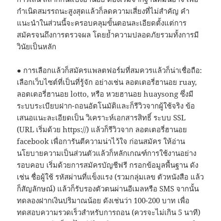
กำเนิดสมรรถนะสูงสุดแล้วก็ลดความเสี่ยงที่ไม่สำคัญ คำ
แนะนำในส่วนนี้จะครอบคลุมขั้นตอนละเอียดตั้งแต่การ
สมัครจนถึงการตรวจผล โดยย้ำความปลอดภัยรวมทั้งการมี
วินัยเป็นหลัก
● การเลือกแล้วก็สมัครแพลตฟอร์มที่สมควรแล้วก็น่าเชื่อถือ:
เลือกเว็บไซต์ที่เป็นที่รู้จัก อย่างเช่น ลอตเตอรี่ฮานอย ruay,
ลอตเตอรี่ฮานอย lotto, หรือ หวยฮานอย huaysong ซึ่งมี
ระบบระเบียบฝาก-ถอนอัตโนมัติและก็รีวิวจากผู้ใช้จริง ข้อ
เสนอแนะละเอียดเป็น วิเคราะห์เอกสารสิทธิ์ ระบบ SSL
(URL เริ่มด้วย https://) แล้วก็รีวิวจาก ลอตเตอรี่ฮานอย
facebook เพื่อการันตีความน่าไว้ใจ ก่อนสมัคร ให้อ่าน
นโยบายความเป็นส่วนตัวแล้วก็หลักเกณฑ์การใช้งานอย่าง
รอบคอบ เริ่มด้วยการสมัครบัญชีฟรี กรอกข้อมูลพื้นฐาน ดัง
เช่น ชื่อผู้ใช้ รหัสผ่านที่แข็งแรง (รวมกลุ่มเลข ตัวหนังสือ แล้ว
ก็สัญลักษณ์) แล้วก็รับรองตัวตนผ่านอีเมลหรือ SMS จากนั้น
ทดลองฝากเงินปริมาณน้อย ดังเช่นว่า 100-200 บาท เพื่อ
ทดสอบความรวดเร็วสำหรับการถอน (ควรจะไม่เกิน 5 นาที)