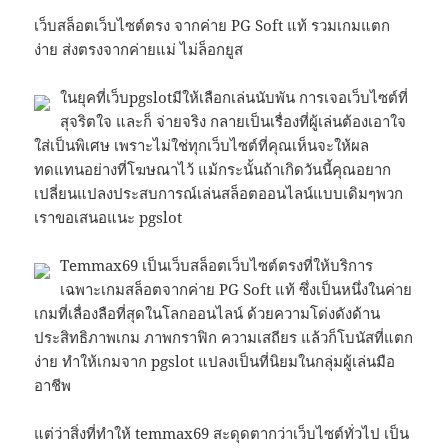
เว็บสล็อตเว็บไซต์ตรง จากค่าย PG Soft แท้ รวมเกมแตก
ง่าย ส่งตรงจากค่ายแม่ ไม่ล็อกยูส
ในยุคที่เว็บpgslotมีให้เลือกเล่นนับพัน การเจอเว็บไซต์ที่
สุจริตใจ และก็ จ่ายจริง กลายเป็นเรื่องที่ผู้เล่นต้องเอาใจ
ใส่เป็นพิเศษ เพราะไม่ใช่ทุกเว็บไซต์ที่คุณเห็นจะให้ผล
ทดแทนอย่างที่โฆษณาไว้ แม้กระนั้นถ้าเกิดวันนี้คุณอยาก
เปลี่ยนแปลงประสบการณ์เล่นสล็อตออนไลน์แบบเดิมๆพวก
เราขอเสนอแนะ pgslot
Temmax69 เป็นเว็บสล็อตเว็บไซต์ตรงที่ให้บริการ
เฉพาะเกมสล็อตจากค่าย PG Soft แท้ ซึ่งเป็นหนึ่งในค่าย
เกมที่เลื่องลือที่สุดในโลกออนไลน์ ด้วยความโด่งดังด้าน
ประสิทธิภาพเกม ภาพกราฟิก ความเสถียร แล้วก็โบนัสที่แตก
ง่าย ทำให้เกมจาก pgslot แปลงเป็นที่นิยมในกลุ่มผู้เล่นมือ
อาชีพ
แต่ว่าสิ่งที่ทำให้ temmax69 สะดุดตากว่าเว็บไซต์ทั่วไป เป็น