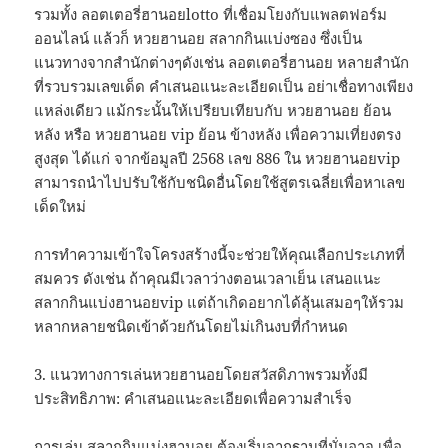
รวมทั้ง ลอตเตอรี่ฮานอยlotto ที่เชื่อมโยงกับแพลตฟอร์ม
ออนไลน์ แล้วก็ หวยฮานอย สลากกินแบ่งซอง ซึ่งเป็น
แนวทางจากสำนักต่างๆดังเช่น ลอตเตอรี่ฮานอย หลายสํานัก
ที่รวบรวมเลขเด็ด คำเสนอแนะละเอียดเป็น อย่าเชื่อทางเพียง
แหล่งเดียว แม้กระนั้นให้เปรียบเทียบกับ หวยฮานอย ย้อน
หลัง หรือ หวยฮานอย vip ย้อน ข้างหลัง เพื่อความเที่ยงตรง
สูงสุด ได้แก่ จากข้อมูลปี 2568 เลข 886 ใน หวยฮานอยvip
สามารถนำไปปรับใช้กับชนิดอื่นโดยใช้สูตรเฉลี่ยเพื่อหาเลข
เด็ดใหม่
การทำความเข้าใจโครงสร้างนี้จะช่วยให้คุณเลือกประเภทที่
สมควร ดังเช่น ถ้าคุณมีเวลาว่างตอนเวลาเย็น เสนอแนะ
สลากกินแบ่งฮานอยvip แต่ถ้าเกิดอยากได้ลุ้นเสมอๆให้รวม
หลากหลายชนิดเข้าด้วยกันโดยไม่เกินงบที่กำหนด
3. แนวทางการเล่นหวยฮานอยโดยสวัสดิภาพรวมทั้งมี
ประสิทธิภาพ: คำเสนอแนะละเอียดเพื่อความสำเร็จ
การเล่น สลากกินแบ่งฮานอย ต้องเริ่มจากฐานที่มั่นอาจ เพื่อ