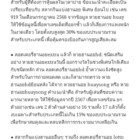
สำหรับผู้ที่ต้องการลุ้นผลในเวลาบ่าย ข้อแนะนำละเอียดเป็น
เปรียบเทียบกับ สลากกินแบ่งฮานอย พิเศษ ย้อนไป เช่น เลข
919 ในเดือนกรกฎาคม 2568 จากข้อมูล หวยฮานอย huay
ให้ใช้ข้อมูลนี้เพื่อหาเลขเด็ดที่ออกซ้ำ แล้วก็เลี่ยงการแทงหนัก
ในงวดเดียว โดยตั้งงบสูงสุด 30% ของงบประมาณรวม
สำหรับประเภทนี้ เพื่อคุ้มครองป้องกันการสูญเสียสะสม
● ลอตเตอรี่ฮานอยextra แล้วก็ หวยฮานอยhd: ชนิดเสริม
อย่าง หวยฮานอยextraวันนี้ ออกรางวัลในช่วงพิเศษใกล้เคียง
กับชนิดหลัก ส่วน ลอตเตอรี่ฮานอยhd ย้ำความแจ้งชัดสูง
สำหรับในการถ่ายทอดสด และก็สามารถตรวจ หวย
ฮานอยhdย้อนหลัง ได้จาก หวยฮานอย huaysong หรือ หวย
ฮานอยhuaysong คำแนะนำคือ สำหรับผู้เล่นที่ชอบความ
มากมายหลาย ให้ใช้ข้อมูลจากปี 2567 เพื่อหาเลขร้อน ยก
ตัวอย่างเช่น เลข 2 ตัวด้านล่างอย่าง 16 รวมทั้ง 17 แล้วก็ตั้ง
งบเฉพาะสำหรับประเภทนี้ไม่เกิน 15% ของงบประมาณรวม
เพื่อรักษาสมดุลและหลบหลีกการกระจายมากเหลือเกิน
● สลากกินแบ่งฮานอยอื่นๆ: รวมถึง ลอตเตอรี่ฮานอย lotto