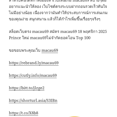
อยากแนะนำให้ลอง เว็บไซต์ตรงระบบฝากถอนรวดเร็วทันใจ
ไม่มีอย่างน้อย เนื่องจากว่ามันทำให้ประสบการณ์การเล่นเกม
ของคุณง่าย สนุกสนาน แล้วก็ได้กำไรเพิ่มขึ้นเรื่อยๆจริงๆ
สล็อตเว็บตรง macau69 สมัคร macau69 18 พฤศจิกา 2025
Prince ใหม่ macau69ไม่จำกัดยอดโอน Top 100
ขอขอบพระคุณเว็บ
macau69
https://rebrand.ly/macau69
https://cutly.info/macau69
https://bitt.to/jlzge2
https://shorturl.asia/S3IBn
https://t.co/X8b8