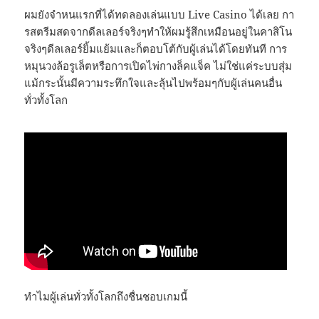
ผมยังจำหนแรกที่ได้ทดลองเล่นแบบ Live Casino ได้เลย กา
รสตรีมสดจากดีลเลอร์จริงๆทำให้ผมรู้สึกเหมือนอยู่ในคาสิโน
จริงๆดีลเลอร์ยิ้มแย้มและก็ตอบโต้กับผู้เล่นได้โดยทันที การ
หมุนวงล้อรูเล็ตหรือการเปิดไพ่กางล็คแจ็ค ไม่ใช่แค่ระบบสุ่ม
แม้กระนั้นมีความระทึกใจและลุ้นไปพร้อมๆกับผู้เล่นคนอื่น
ทั่วทั้งโลก
ทำไมผู้เล่นทั่วทั้งโลกถึงชื่นชอบเกมนี้