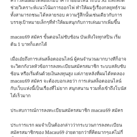
ช่วยวิเคราะห์แนวโน้มการออกไพ่ ทำให้ผมรู้เรื่องกลยุทธ์รวม
ทั้งสามารถชนะได้หลายรอบ ความรู้สึกนั้นเช่นเดียวกับการ
บรรลุเป้าหมายเล็กๆที่ทำให้ผมสนุกกับการเล่นมากเพิ่มขึ้น
macau69 สมัคร ขั้นตอนไม่ซับซ้อน บันเทิงใจทุกสปิน เริ่ม
ต้น 1 บาทก็แตกได้
เมื่อเอ๋ยถึงการเล่นสล็อตออนไลน์ ผู้คนจำนวนมากบางทีก็อาจ
จะวิตกกังวลหัวข้อการลงทะเบียนสมัครสมาชิก ระบบสลับซับ
ซ้อน หรือเริ่มต้นด้วยเงินลงทุนสูง แต่ภายหลังที่ผมได้ทดลอง
macau69 สมัคร จะต้องบอกเลยว่า การเล่นสล็อตออนไลน์
กับเว็บแห่งนี้เป็นเรื่องที่ไม่ยาก สนุกสนาน รวมทั้งเข้าถึงโบนัส
ได้เร็วมาก
ประสบการณ์การลงทะเบียนสมัครสมาชิก macau69 สมัคร
ประการแรก ผมจำเป็นต้องกล่าวว่ากระบวนการลงทะเบียน
สมัครสมาชิกของ Macau69 ง่ายดายกว่าที่คิดมากๆแค่ไม่กี่