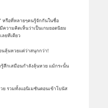
 หรือที่หลายๆคนรู้จักกันในชื่อ
มีความคิดเห็นว่าเป็นเกมยอดนิยม
ยเลยทีเดียว
อนลุ้นหวยแต่ว่าสนุกกว่า!
รู้สึกเสมือนกำลังลุ้นหวย แม้กระนั้น
สวย รวมทั้งแอนิเมชันตอนเข้าโบนัส