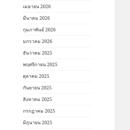
เมษายน 2026
มีนาคม 2026
กุมภาพันธ์ 2026
มกราคม 2026
ธันวาคม 2025
พฤศจิกายน 2025
ตุลาคม 2025
กันยายน 2025
สิงหาคม 2025
กรกฎาคม 2025
มิถุนายน 2025