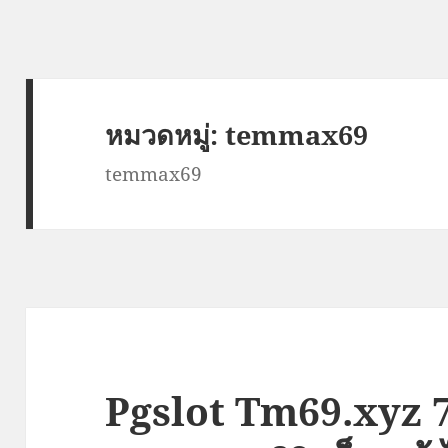
หมวดหมู่:
temmax69
temmax69
Pgslot Tm69.xyz 7