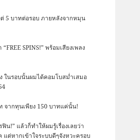
ยงแต่ 5 บาทต่อรอบ ภายหลังจากหมุน
ำว่า “FREE SPINS!” พร้อมเสียงเพลง
รั้ง ในรอบนั้นผมได้คอมโบสม่ำเสมอ
64
 จากทุนเพียง 150 บาทแค่นั้น!
ิน!” แล้วก็ทำให้ผมรู้เรื่องเลยว่า
โชค แต่หากเข้าใจระบบดีๆจังหวะครอบ