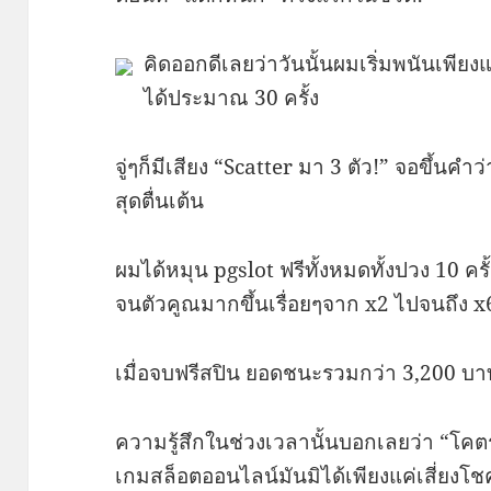
คิดออกดีเลยว่าวันนั้นผมเริ่มพนันเพี
ได้ประมาณ 30 ครั้ง
จู่ๆก็มีเสียง “Scatter มา 3 ตัว!” จอขึ้นค
สุดตื่นเต้น
ผมได้หมุน pgslot ฟรีทั้งหมดทั้งปวง 10 ค
จนตัวคูณมากขึ้นเรื่อยๆจาก x2 ไปจนถึง x
เมื่อจบฟรีสปิน ยอดชนะรวมกว่า 3,200 บาท
ความรู้สึกในช่วงเวลานั้นบอกเลยว่า “โคตรฟ
เกมสล็อตออนไลน์มันมิได้เพียงแค่เสี่ยง