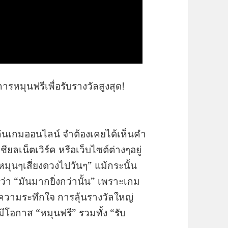
ารหมุนฟรีเพื่อรับรางวัลสูงสุด!
ล่นเกมออนไลน์ จำต้องเคยได้เห็นคำ
ียลเน็ตเวิร์ค หรือเว็บไซต์ต่างๆอยู่
หมุนๆเสี่ยงดวงไปวันๆ” แม้กระนั้น
่า “มันมากยิ่งกว่านั้น” เพราะเกม
มีความระทึกใจ การลุ้นรางวัลใหญ่
โอกาส “หมุนฟรี” รวมทั้ง “รับ