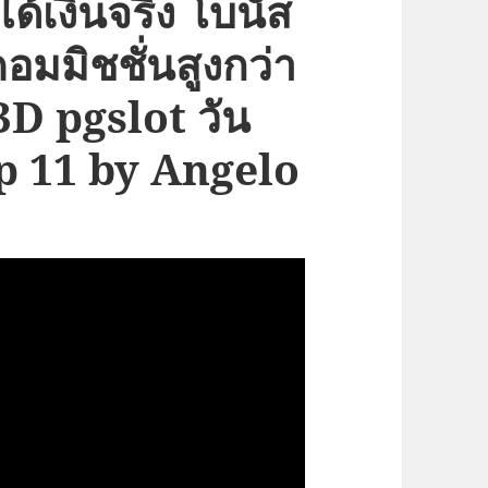
้เงินจริง โบนัส
อมมิชชั่นสูงกว่า
D pgslot วัน
op 11 by Angelo