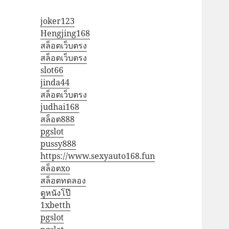
joker123
Hengjing168
สล็อตเว็บตรง
สล็อตเว็บตรง
slot66
jinda44
สล็อตเว็บตรง
judhai168
สล็อต888
pgslot
pussy888
https://www.sexyauto168.fun
สล็อตxo
สล็อตทดลอง
ดูหนังโป๊
1xbetth
pgslot