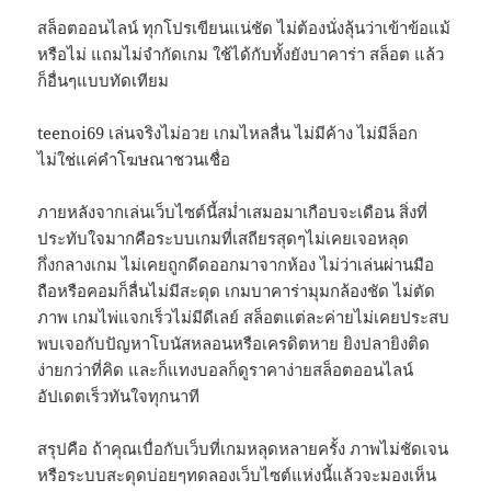
สล็อตออนไลน์ ทุกโปรเขียนแน่ชัด ไม่ต้องนั่งลุ้นว่าเข้าข้อแม้
หรือไม่ แถมไม่จำกัดเกม ใช้ได้กับทั้งยังบาคาร่า สล็อต แล้ว
ก็อื่นๆแบบทัดเทียม
teenoi69 เล่นจริงไม่อวย เกมไหลลื่น ไม่มีค้าง ไม่มีล็อก
ไม่ใช่แค่คำโฆษณาชวนเชื่อ
ภายหลังจากเล่นเว็บไซต์นี้สม่ำเสมอมาเกือบจะเดือน สิ่งที่
ประทับใจมากคือระบบเกมที่เสถียรสุดๆไม่เคยเจอหลุด
กึ่งกลางเกม ไม่เคยถูกดีดออกมาจากห้อง ไม่ว่าเล่นผ่านมือ
ถือหรือคอมก็ลื่นไม่มีสะดุด เกมบาคาร่ามุมกล้องชัด ไม่ตัด
ภาพ เกมไพ่แจกเร็วไม่มีดีเลย์ สล็อตแต่ละค่ายไม่เคยประสบ
พบเจอกับปัญหาโบนัสหลอนหรือเครดิตหาย ยิงปลายิงติด
ง่ายกว่าที่คิด และก็แทงบอลก็ดูราคาง่ายสล็อตออนไลน์
อัปเดตเร็วทันใจทุกนาที
สรุปคือ ถ้าคุณเบื่อกับเว็บที่เกมหลุดหลายครั้ง ภาพไม่ชัดเจน
หรือระบบสะดุดบ่อยๆทดลองเว็บไซต์แห่งนี้แล้วจะมองเห็น