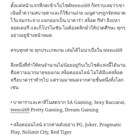
ตั้งแต่หน้าแรกที่กดเข้าเว็บไซต์teenoi69 ก็ทราบเลยว่าเขา
เน้นย้ำความสบายตาและก็ใช้งานง่าย เมนูต่างๆถูกจัดหมวด
ไว้แจ่มกระจ่าง แยกออกเป็น บาคาร่า สล็อต กีฬา ยิงปลา
ลอตเตอรี่ และก็โปรโมชัน ไม่ต้องคลิกมั่วให้ปวดศีรษะ ทุกๆ
อย่างอยู่ข้างหน้าหมด
ครบทุกค่าย ทุกประเภทเกม เล่นได้ไม่น่าเบื่อใน teenoi69
สิ่งหนึ่งที่ทำให้คนจำนวนไม่น้อยอยู่กับเว็บไซต์แห่งนี้ได้นาน
คือความมากมายของเกม สล็อตออนไลน์ ไม่ได้มีแค่สล็อต
หรือบาคาร่าทั่วๆไป แต่รวมมาหมดจากค่ายชั้นหนึ่งทั้งโลก
เช่น
• บาคาร่าและคาสิโนสดจาก SA Gaming, Sexy Baccarat,
teenoi69
Pretty Gaming, Dream Gaming
• สล็อตออนไลน์ จากค่ายดังอย่าง PG, Joker, Pragmatic
Play, Nolimit City, Red Tiger