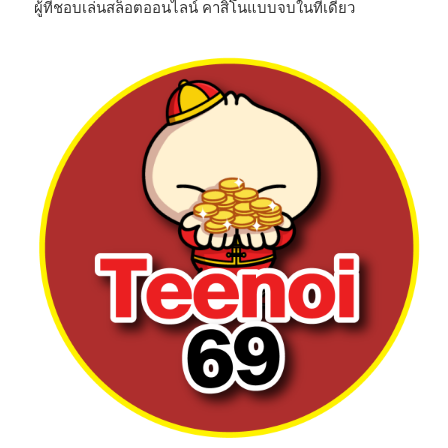
ผู้ที่ชอบเล่นสล็อตออนไลน์ คาสิโนแบบจบในที่เดียว