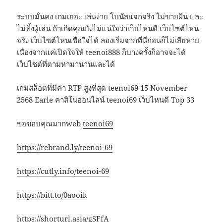
ระบบมั่นคง เกมเยอะ เล่นง่าย โบนัสแจกจริง ไม่ขายฝัน และ
ไม่ทิ้งผู้เล่น ถ้าเกิดคุณยังไม่แน่ใจว่าเว็บไหนดี เว็บไซต์ไหน
จริง เว็บไซต์ไหนเชื่อใจได้ ลองเริ่มจากที่นี่ก่อนก็ไม่เสียหาย
เนื่องจากแค่เปิดใจให้ teenoi888 ก็บางครั้งก็อาจจะได้
เว็บไซต์ที่ตามหามานานและได้
เกมสล็อตที่มีค่า RTP สูงที่สุด teenoi69 15 November
2568 Earle คาสิโนออนไลน์ teenoi69 เว็บไหนดี Top 33
ขอขอบคุณมากweb
teenoi69
https://rebrand.ly/teenoi-69
https://cutly.info/teenoi-69
https://bitt.to/0aooik
https://shorturl.asia/gSFfA