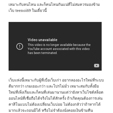
เหมาะกับคนไหน และก็คนไหนกันแน่ที่ไม่สมควรมองข้าม
เว็บ teenoi69 ในเดี๋ยวนี้
เว็บแห่งนี้เหมาะกับผู้ที่เบื่อเว็บเก่า อยากลองอะไรใหม่ที่ระบบ
ดีมากกว่า เกมเยอะกว่า และโปรไม่มั่ว เหมาะสมกับทั้งมือ
ใหม่ที่เพิ่งเริ่มและก็คนที่เล่นมานานแต่ว่ายังหาเว็บไซต์สล็อต
ออนไลน์ที่เชื่อถือได้จริงไม่ได้สักครั้ง ถ้าเกิดคุณต้องการเล่น
คาสิโนแบบไม่ต้องเปลี่ยนเว็บบ่อย ไม่ต้องกลัวว่าถ้าหากได้
มากแล้วจะถอนมิได้ หรือไม่จำต้องนั่งคอยเงินข้ามคืน