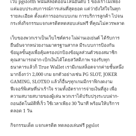
เว็บ pgslotth พนันสล็อตออนไลน์อันดับ 1 ของเราไม่เพียง
แค่มอบประสบการณ์การเล่นที่สุดยอด แต่ว่ายังใส่ใจในทุก
รายละเอียด ตั้งแต่การออกแบบเกม การบริการลูกค้า ไปจน
กระทั่งกิจกรรมแจกเครดิตทดสอบเล่นฟรี ที่คุณไม่ควรพลาด
เว็บของพวกเราเป็นเว็บไซต์ตรง ไม่ผ่านเอเย่นต์ ได้รับการ
ยืนยันจากหน่วยงานมาตรฐานสากล มีระบบการป้องกัน
ข้อมูลขั้นสูงเพื่อคุ้มครองปกป้องข้อมูลส่วนตัวของสมาชิก
คุณสามารถฝาก-เบิกเงินได้โดยสวัสดิภาพ รองรับทุก
ธนาคารแล้วก็ True Wallet เรามีเกมสล็อตจากค่ายชั้นหนึ่ง
มากยิ่งกว่า 2,000 เกม ยกตัวอย่างเช่น PG SLOT, JOKER
GAMING, SLOTXO แล้วก็อื่นๆทุกเกมมีกราฟิกงดงาม
ฟีเจอร์พิเศษที่น่าเร้าใจ รวมทั้งอัตราการจ่ายเงินที่สูง เพื่อ
ความสบายสบายของผู้เล่น พวกเราได้ปรับปรุงระบบฝาก-
ถอนอัตโนมัติที่เร็ว ใช้เวลาเพียง 30 วินาที พร้อมให้บริการ
ตลอด 1 วัน
กิจกรรมเด็ด แจกเครดิต ทดลองเล่นฟรี pgslot