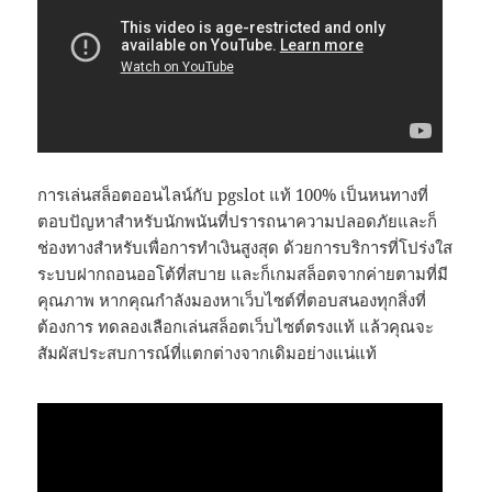
การเล่นสล็อตออนไลน์กับ pgslot แท้ 100% เป็นหนทางที่
ตอบปัญหาสำหรับนักพนันที่ปรารถนาความปลอดภัยและก็
ช่องทางสำหรับเพื่อการทำเงินสูงสุด ด้วยการบริการที่โปร่งใส
ระบบฝากถอนออโต้ที่สบาย และก็เกมสล็อตจากค่ายตามที่มี
คุณภาพ หากคุณกำลังมองหาเว็บไซต์ที่ตอบสนองทุกสิ่งที่
ต้องการ ทดลองเลือกเล่นสล็อตเว็บไซต์ตรงแท้ แล้วคุณจะ
สัมผัสประสบการณ์ที่แตกต่างจากเดิมอย่างแน่แท้