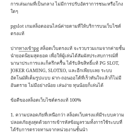
การเล่นเกมที่เป็นกลาง ไม่มีการปรับอัตราการชนะหรือโกง
ใดๆ
pgslot เกมสล็อตออนไลน์ค่ายตามที่ให้บริการบนเว็บไซต์
ตรงแท้
ปาก
ทางเข้าpg
สล็อตเว็บตรงแท้ จะรวบรวมเกมจากค่ายชั้น
นำยอดนิยมสุดยอด เพื่อให้ผู้เล่นได้สัมผัสประสบการณ์ที่
นานาประการและก็ครึกครื้น ได้รับลิขสิทธิ์แท้ PG SLOT,
JOKER GAMING, SLOTXO, และอีกเพียบเลย ระบบ
อัตโนมัติเต็มรูปแบบ ฝาก-ถอนออโต้ที่เร็วทันใจแล้วก็ไม่มี
อันตราย ไม่มีอย่างน้อย เล่นง่าย ทุนน้อยก็เล่นได้
ข้อดีของสล็อตเว็บไซต์ตรงแท้ 100%
1. ความปลอดภัยที่เหนือกว่า สล็อตเว็บตรงแท้มีระบบความ
ปลอดภัยสูงสุดด้วยการเข้ารหัสข้อมูลรวมทั้งการใช้ระบบที่
ได้รับการตรวจทานจากหน่วยงานชั้นนำ