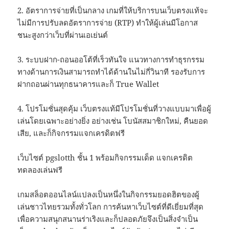
2. อัตราการจ่ายที่เป็นกลาง เกมที่ให้บริการบนเว็บตรงแท้จะ
ไม่มีการปรับลดอัตราการจ่าย (RTP) ทำให้ผู้เล่นมีโอกาส
ชนะสูงกว่าเว็บที่ผ่านเอเย่นต์
3. ระบบฝาก-ถอนออโต้ที่เร็วทันใจ แนวทางการทำธุรกรรม
ทางด้านการเงินสามารถทำได้ด้านในไม่กี่วินาที รองรับการ
ฝากถอนผ่านทุกธนาคารและก็ True Wallet
4. โปรโมชั่นสุดคุ้ม เว็บตรงแท้มีโปรโมชั่นที่วางแบบมาเพื่อผู้
เล่นโดยเฉพาะอย่างยิ่ง อย่างเช่น โบนัสสมาชิกใหม่, คืนยอด
เสีย, และก็กิจกรรมแจกเครดิตฟรี
เว็บไซต์ pgslotth ชั้น 1 พร้อมกิจกรรมเด็ด แจกเครดิต
ทดลองเล่นฟรี
เกมสล็อตออนไลน์แปลงเป็นหนึ่งในกิจกรรมยอดฮิตของผู้
เล่นชาวไทยรวมทั้งทั่วโลก การค้นหาเว็บไซต์ที่ดีเยี่ยมที่สุด
เพื่อความสนุกสนานร่าเริงและก็ปลอดภัยจึงเป็นสิ่งจำเป็น