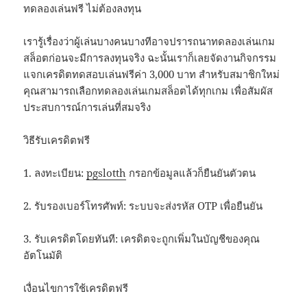
ทดลองเล่นฟรี ไม่ต้องลงทุน
เรารู้เรื่องว่าผู้เล่นบางคนบางทีอาจปรารถนาทดลองเล่นเกม
สล็อตก่อนจะมีการลงทุนจริง ฉะนั้นเราก็เลยจัดงานกิจกรรม
แจกเครดิตทดสอบเล่นฟรีค่า 3,000 บาท สำหรับสมาชิกใหม่
คุณสามารถเลือกทดลองเล่นเกมสล็อตได้ทุกเกม เพื่อสัมผัส
ประสบการณ์การเล่นที่สมจริง
วิธีรับเครดิตฟรี
1. ลงทะเบียน:
pgslotth
กรอกข้อมูลแล้วก็ยืนยันตัวตน
2. รับรองเบอร์โทรศัพท์: ระบบจะส่งรหัส OTP เพื่อยืนยัน
3. รับเครดิตโดยทันที: เครดิตจะถูกเพิ่มในบัญชีของคุณ
อัตโนมัติ
เงื่อนไขการใช้เครดิตฟรี