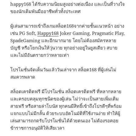
happy168 ได้รับความนิยมสูงอย่างต่อเนื่อง และเป็นที่วางใจ
ของนักเดิมพันมืออาชีพทั่วทั้งประเทศ
ผู้เล่นสามารถเข้าถึงเกมสล็อต168จากค่ายชั้นแนวหน้า อย่าง
เช่น PG Soft,
Happy168
Joker Gaming, Pragmatic Play,
SpadeGaming และอีกมากมาย โดยไม่ต้องสมัครหลาย
บัญชี หรือโยกเงินให้วุ่นวาย ทุกอย่างอยู่ในยูสเดียว สบาย
และไม่มีอันตรายกว่าหลายเท่า
โปรโมชั่นจัดเต็มวันแล้ววันเล่าจาก สล็อต168 ที่ผู้เล่นไม่
สมควรพลาด
สล็อตเครดิตฟรี มีโปรโมชั่น สล็อตเครดิตฟรี ที่หลากหลาย
และครอบคลุมทุกชนิดของผู้เล่น ไม่ว่าจะเป็นสายเพิ่มเติม
สายฟรี หรือสายล่าโบนัส ทุกคนมีสิทธิ์เข้าถึงโปรดีๆที่พร้อม
แจกแบบไม่มีกลั้น ด้วยระบบอัตโนมัติที่ใช้งานง่าย ทำให้ผู้
เล่นสามารถกดรับโปรโมชั่นได้ด้วยตนเอง ไม่ต้องรอคอย
ข้าราชการอนุมัติให้เสียเวลา