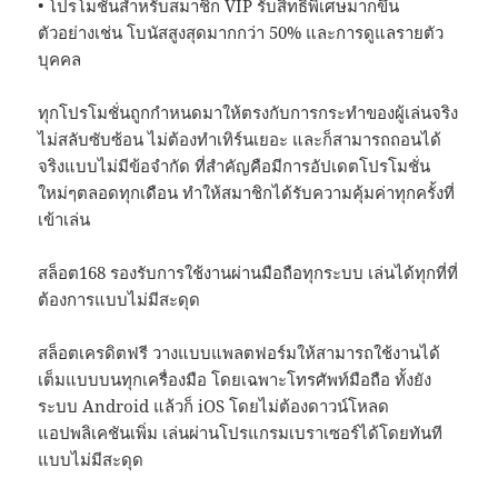
• โปรโมชั่นสำหรับสมาชิก VIP รับสิทธิพิเศษมากขึ้น
ตัวอย่างเช่น โบนัสสูงสุดมากกว่า 50% และการดูแลรายตัว
บุคคล
ทุกโปรโมชั่นถูกกำหนดมาให้ตรงกับการกระทำของผู้เล่นจริง
ไม่สลับซับซ้อน ไม่ต้องทำเทิร์นเยอะ และก็สามารถถอนได้
จริงแบบไม่มีข้อจำกัด ที่สำคัญคือมีการอัปเดตโปรโมชั่น
ใหม่ๆตลอดทุกเดือน ทำให้สมาชิกได้รับความคุ้มค่าทุกครั้งที่
เข้าเล่น
สล็อต168 รองรับการใช้งานผ่านมือถือทุกระบบ เล่นได้ทุกที่ที่
ต้องการแบบไม่มีสะดุด
สล็อตเครดิตฟรี วางแบบแพลตฟอร์มให้สามารถใช้งานได้
เต็มแบบบนทุกเครื่องมือ โดยเฉพาะโทรศัพท์มือถือ ทั้งยัง
ระบบ Android แล้วก็ iOS โดยไม่ต้องดาวน์โหลด
แอปพลิเคชันเพิ่ม เล่นผ่านโปรแกรมเบราเซอร์ได้โดยทันที
แบบไม่มีสะดุด