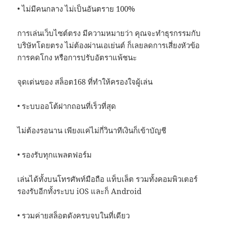
• ไม่มีคนกลาง ไม่เป็นอันตราย 100%
การเล่นเว็บไซต์ตรง มีความหมายว่า คุณจะทำธุรกรรมกับ
บริษัทโดยตรง ไม่ต้องผ่านเอเย่นต์ ก็เลยลดการเสี่ยงหัวข้อ
การคดโกง หรือการปรับอัตราแพ้ชนะ
จุดเด่นของ สล็อต168 ที่ทำให้ครองใจผู้เล่น
• ระบบออโต้ฝากถอนที่เร็วที่สุด
ไม่ต้องรอนาน เพียงแค่ไม่กี่วินาทีเงินก็เข้าบัญชี
• รองรับทุกแพลตฟอร์ม
เล่นได้ทั้งบนโทรศัพท์มือถือ แท็บเล็ต รวมทั้งคอมพิวเตอร์
รองรับอีกทั้งระบบ iOS และก็ Android
• รวมค่ายสล็อตดังครบจบในที่เดียว