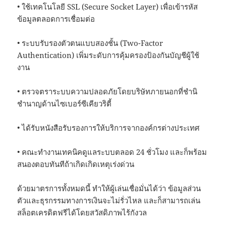
• ใช้เทคโนโลยี SSL (Secure Socket Layer) เพื่อเข้ารหัส
ข้อมูลตลอดการเชื่อมต่อ
• ระบบรับรองตัวตนแบบสองชั้น (Two-Factor
Authentication) เพิ่มระดับการคุ้มครองป้องกันบัญชีผู้ใช้
งาน
• ตรวจตราระบบความปลอดภัยโดยบริษัทภายนอกที่ชำนิ
ชำนาญด้านไซเบอร์ซีเคียวริตี้
• ได้รับหนังสือรับรองการให้บริการจากองค์กรต่างประเทศ
• คณะทำงานเทคนิคดูแลระบบตลอด 24 ชั่วโมง และก็พร้อม
สนองตอบทันทีถ้าเกิดเกิดเหตุเร่งด่วน
ด้วยมาตรการทั้งหมดนี้ ทำให้ผู้เล่นเชื่อมั่นได้ว่า ข้อมูลส่วน
ตัวและธุรกรรมทางการเงินจะไม่รั่วไหล และก็สามารถเล่น
สล็อตเครดิตฟรีได้โดยสวัสดิภาพไร้กังวล