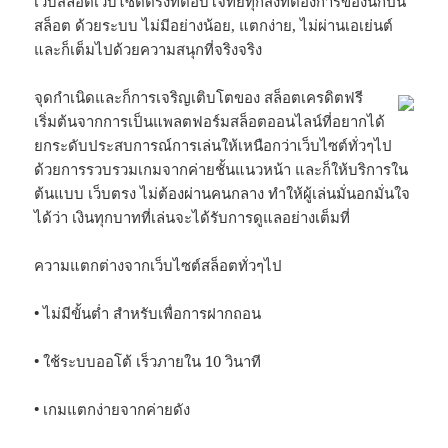
เว็บสล็อตเว็บไซต์ตรงที่ตอบโจทย์ทุกสิ่งที่ต้องการของนักปั่น
สล็อต ด้วยระบบ ไม่มีอย่างน้อย, แตกง่าย, ไม่ผ่านเอเย่นต์
และก็เต็มไปด้วยความสนุกที่จริงจริง
จุดกำเนิดและก็การเจริญเติบโตของ สล็อตเครดิตฟรี
เริ่มต้นจากการเป็นแพลตฟอร์มสล็อตออนไลน์ที่อยากได้
ยกระดับประสบการณ์การเล่นให้เหนือกว่าเว็บไซต์ทั่วๆไป
ด้วยการรวบรวมเกมจากค่ายชั้นแนวหน้า และก็ให้บริการใน
ต้นแบบ เว็บตรง ไม่ต้องผ่านคนกลาง ทำให้ผู้เล่นมั่นอกมั่นใจ
ได้ว่า เงินทุกบาทที่เล่นจะได้รับการดูแลอย่างเต็มที่
ความแตกต่างจากเว็บไซต์สล็อตทั่วๆไป
• ไม่มีขั้นต่ำ สำหรับเพื่อการฝากถอน
• ใช้ระบบออโต้ เร็วภายใน 10 วินาที
• เกมแตกง่ายจากค่ายดัง