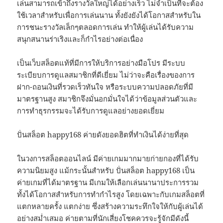
เล่นสามารถเข้าถึงรางวัลใหญ่ได้อย่างเร็ว ไม่จำเป็นที่จะต้อง
ใช้เวลาสำหรับเพื่อการเล่นนาน ทั้งยังยังได้โอกาสสำหรับใน
การชนะรางวัลเล็กๆตลอดการเล่น ทำให้ผู้เล่นได้รับความ
สนุกสนานร่าเริงและก็กำไรอย่างต่อเนื่อง
เป็นเว็บสล็อตแท้ที่มีการให้บริการอย่างมือโปร มีระบบ
ระเบียบการดูแลสมาชิกที่ดีเยี่ยม ไม่ว่าจะคือเรื่องของการ
ฝาก-ถอนเงินที่รวดเร็วทันใจ หรือระบบความปลอดภัยที่มี
มาตรฐานสูง สมาชิกจึงมั่นอกมั่นใจได้ว่าข้อมูลส่วนตัวและ
การทำธุรกรรมจะได้รับการดูแลอย่างยอดเยี่ยม
ปั่นสล็อต happy168 ค่ายดังยอดฮิตที่ทำเงินได้ง่ายที่สุด
ในวงการสล็อตออนไลน์ มีค่ายเกมมากมายก่ายกองที่ได้รับ
ความนิยมสูง แม้กระนั้นสำหรับ ปั่นสล็อต happy168 เป็น
ค่ายเกมที่ได้มาตรฐาน มีเกมให้เลือกเล่นนานาประการรวม
ทั้งได้โอกาสสำหรับการทำกำไรสูง โดยเฉพาะกับเกมสล็อตที่
แตกหลายครั้ง แตกง่าย ซึ่งสร้างความระทึกใจให้กับผู้เล่นได้
อย่างสม่ำเสมอ ค่ายตามที่นักเสี่ยงโชคควรจะรู้จักมีดังนี้