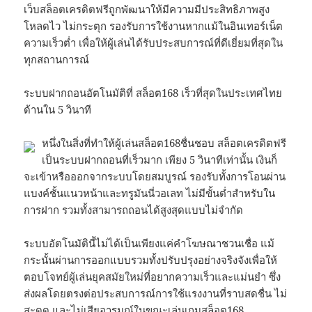
เว็บสล็อตเครดิตฟรีถูกพัฒนาให้มีความมีประสิทธิภาพสูง
โหลดไว ไม่กระตุก รองรับการใช้งานหากแม้ในอินเทอร์เน็ต
ความเร็วต่ำ เพื่อให้ผู้เล่นได้รับประสบการณ์ที่ดีเยี่ยมที่สุดใน
ทุกสถานการณ์
ระบบฝากถอนอัตโนมัติที่ สล็อต168 เร็วที่สุดในประเทศไทย
ด้านใน 5 วินาที
หนึ่งในสิ่งที่ทำให้ผู้เล่นสล็อต168ชื่นชอบ สล็อตเครดิตฟรี
เป็นระบบฝากถอนที่เร็วมาก เพียง 5 วินาทีเท่านั้น เงินก็
จะเข้าหรือออกจากระบบโดยสมบูรณ์ รองรับทั้งการโอนผ่าน
แบงค์ชั้นแนวหน้าและทรูมันนี่วอเลท ไม่มีขั้นต่ำสำหรับใน
การฝาก รวมทั้งสามารถถอนได้สูงสุดแบบไม่จำกัด
ระบบอัตโนมัตินี้ไม่ได้เป็นเพียงแค่คำโฆษณาชวนเชื่อ แม้
กระนั้นผ่านการออกแบบรวมทั้งปรับปรุงอย่างจริงจังเพื่อให้
ตอบโจทย์ผู้เล่นยุคสมัยใหม่ที่อยากความเร็วและแม่นยำ ซึ่ง
ส่งผลโดยตรงต่อประสบการณ์การใช้แรงงานที่ราบสดชื่น ไม่
สะดุด และไม่เสียอารมณ์ในขณะเล่นเกมสล็อต168