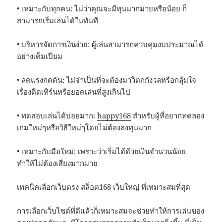
• เหมาะกับทุกคน: ไม่ว่าคุณจะมีทุนมากมายหรือน้อย ก็
สามารถเริ่มเล่นได้ในทันที
• บริหารจัดการเงินง่าย: ผู้เล่นสามารถควบคุมงบประมาณได้
อย่างเต็มเปี่ยม
• ลดแรงกดดัน: ไม่จำเป็นที่จะต้องมาวิตกกังวลหรือกลุ้มใจ
เรื่องติดเทิร์นหรือยอดเล่นที่สูงเกินไป
• ทดสอบเล่นได้บ่อยมาก:
happy168
สำหรับผู้ที่อยากทดลอง
เกมใหม่ๆหรือวิธีใหม่ๆโดยไม่ต้องลงทุนมาก
• เหมาะกับมือใหม่: เพราะว่าเริ่มได้ด้วยเงินจำนวนน้อย
ทำให้ไม่ต้องเสี่ยงมากมาย
เทคนิคเลือกเว็บตรง สล็อต168 เว็บใหญ่ ที่เหมาะสมที่สุด
การเลือกเว็บไซต์ที่ดีแล้วก็เหมาะสมจะช่วยทำให้การเล่นของ