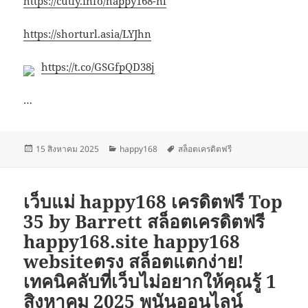
https://cutly.info/happy168-nl
https://shorturl.asia/LYJhn
https://t.co/GSGfpQD38j
…
เขียน
หมวด
ป้าย
15 สิงหาคม 2025
happy168
สล็อตเครดิตฟรี
เมื่อ
หมู่
กำกับ
เว็บแม่ happy168 เครดิตฟรี Top
35 by Barrett สล็อตเครดิตฟรี
happy168.site happy168
websiteตรง สล็อตแตกง่าย!
เทคนิคลับที่เว็บไม่อยากให้คุณรู้ 1
สิงหาคม 2025 พนันออนไลน์