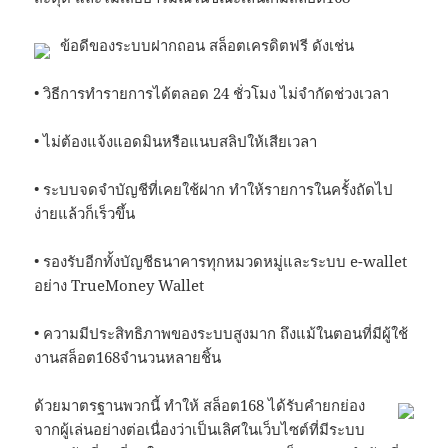
ข้อดีของระบบฝากถอน สล็อตเครดิตฟรี ดังเช่น
• วิธีการทำรายการได้ตลอด 24 ชั่วโมง ไม่จำกัดช่วงเวลา
• ไม่ต้องแจ้งแอดมินหรือแนบสลิปให้เสียเวลา
• ระบบจดจำบัญชีที่เคยใช้ฝาก ทำให้รายการในครั้งถัดไป
ง่ายแล้วก็เร็วขึ้น
• รองรับอีกทั้งบัญชีธนาคารทุกหมวดหมู่และระบบ e-wallet
อย่าง TrueMoney Wallet
• ความมีประสิทธิภาพของระบบสูงมาก ถึงแม้ในตอนที่มีผู้ใช้
งานสล็อต168จำนวนหลายชิ้น
ด้วยมาตรฐานพวกนี้ ทำให้ สล็อต168 ได้รับคำยกย่อง
จากผู้เล่นอย่างต่อเนื่องว่าเป็นเลิศในเว็บไซต์ที่มีระบบ