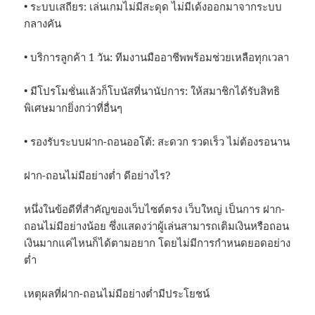
• ระบบเสถียร: เล่นเกมไม่มีสะดุด ไม่มีเด้งออกมาจากระบบ
กลางคัน
• บริการลูกค้า 1 วัน: ทีมงานมืออาชีพพร้อมช่วยเหลือทุกเวลา
• มีโปรโมชั่นแล้วก็โบนัสที่นานัปการ: ให้สมาชิกได้รับสิทธิ
พิเศษมากยิ่งกว่าที่อื่นๆ
• รองรับระบบฝาก-ถอนออโต้: สะดวก รวดเร็ว ไม่ต้องรอนาน
ฝาก-ถอนไม่มีอย่างต่ำ ดีอย่างไร?
หนึ่งในข้อดีที่สำคัญของเว็บไซต์ตรง เว็บใหญ่ เป็นการ ฝาก-
ถอนไม่มีอย่างน้อย ซึ่งแสดงว่าผู้เล่นสามารถเติมเงินหรือถอน
เงินมากแค่ไหนก็ได้ตามอยาก โดยไม่มีการกำหนดยอดอย่าง
ต่ำ
เหตุผลที่ฝาก-ถอนไม่มีอย่างต่ำมีประโยชน์