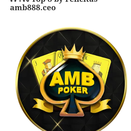
amb888.ceo