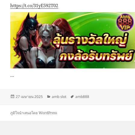
https://t.co/31yE592T02
…
เขียน
หมวด
ป้าย
27 เมษายน 2025
amb slot
amb888
เมื่อ
หมู่
กำกับ
ภูมิใจนำเสนอโดย WordPress