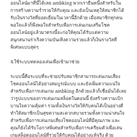
ออนไลน์มาที่นี่ได้เลย ambking พวกเรายืนหนึ่งสำหรับใน
การสร้างความร่ำรวยให้กับคุณ และยังเป็นเหตุให้สมาชิกได้
รับเงินรางวัลที่ยอดเยี่ยมในเวลานี้อีกด้วย เมื่อสมาชิกทุกคน
พอใจแล้วก็พึงพอใจสำหรับเพื่อการเล่นเกมเสริมโชค
ออนไลน์อยู่แล้วมาตรงนี้จะก่อให้คุณได้รับแต่ความ
สนุกสนานร่าเริงความบันเทิงความรวยแล้วก็เงินรางวัลที่
พิเศษแบบสุดๆ
4.ใช้ระบบทดลองเล่นเพื่อเข้ามาช่วย
ระบบนี้คือระบบที่จะช่วยปรับสมาชิกสามารถเล่นเกมเสี่ยง
โชคออนไลน์ได้อย่างสมบูรณ์แบบ และยังเพิ่มความแน่ใจ
สำหรับเพื่อการเล่นเกม ambking อีกด้วยแล้วก็เชื่อมั่นได้เลย
ว่ารูปแบบของการเล่นเกมสล็อตในตอนนี้ ยังสร้างความเบิก
บานใจความคุ้มค่า รวมทั้งเงินรางวัลให้กับคนได้เป็นอย่างดี
ทำให้สมาชิกเป็นสุขความสะดวกสบายรวมทั้งความน่าสนใจ
สำหรับเพื่อการเล่นเกมเสี่ยงโชคออนไลน์ที่มีคุณภาพ และ
คุณก็ยังได้รับโอกาสพิเศษสำหรับเพื่อการเตรียมตัวเพื่อเล่น
เกมสล็อตออนไลน์ที่รวยให้กับคุณได้อย่างแท้จริง ด้วย