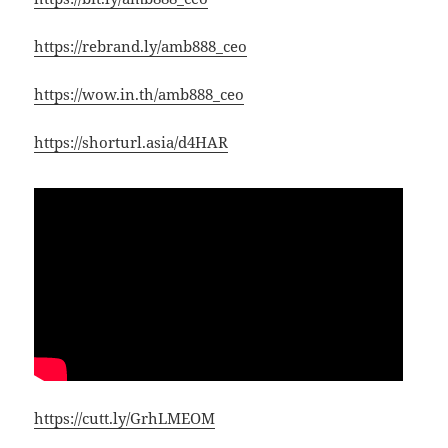
https://rebrand.ly/amb888_ceo
https://wow.in.th/amb888_ceo
https://shorturl.asia/d4HAR
https://cutt.ly/GrhLMEOM