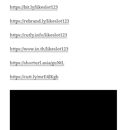
https://bit.ly/likeslot123
https://rebrand.ly/likeslot123
https://cutly.info/likeslot123
https://wow.in.th/likeslot123
https://shorturl.asia/guNtL
https://cutt.ly/mrE4lKgb