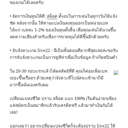
ของเกมได้เลยครับ
• จัดการเงินทุนให้ดี:
สล็อต
ตั้งงบในการเล่นในทุกๆวันให้แจ้ง
ชัด หลังจากนั้น ให้ท่านแบ่งเงินลงทุนออกเป็นหน่วยเบท
ได้แก่ เบทละ 1-2% ของเงินทุนทั้งสิ้น เพื่อคุณเล่นได้นานขึ้น
ลดความเสี่ยงสำหรับเพื่อการขาดทุนได้ดีขึ้นอีกด้วยครับ
• จับจังหวะเกม live22 : นี่เป็นขั้นตอนที่ยากที่สุดเลยล่ะขอรับ
การจับจังหวะเกมเป็นการดูทีท่าเพื่อเก็บข้อมูล ถ้าเกิดสปินต่ำ
ใน 20-30 รอบแรกแล้วได้ผลลัพธ์ที่ดี คุณก็ค่อยเพิ่มเบท
เยอะขึ้นเรื่อยๆ ด้วยเหตุว่าจังหวะที่โบนัสจะเข้ามาก็มี
มากขึ้นนั่นเองครับผม
เปลี่ยนแปลงชีวิต ปราบ สล็อต แบบ 100% เริ่มต้นง่ายๆเพียง
แค่สมัครเป็นสมาชิกแล้วรับเครดิตฟรี แล้วมาทำเงินกันได้
เลย!
บอกเลยว่า อยากเปลี่ยนแปลงชีวิตก็จะต้องปราบ live22 ให้