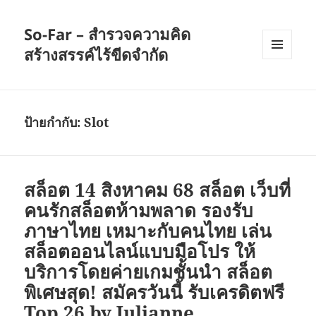
So-Far – สำรวจความคิด
สร้างสรรค์ไร้ขีดจำกัด
เมนู
และวิด
เจ็ต
ป้ายกำกับ:
Slot
สล็อต 14 สิงหาคม 68 สล็อต เว็บที่
คนรักสล็อตห้ามพลาด รองรับ
ภาษาไทย เหมาะกับคนไทย เล่น
สล็อตออนไลน์แบบมือโปร ให้
บริการโดยค่ายเกมชั้นนำ สล็อต
พิเศษสุด! สมัครวันนี้ รับเครดิตฟรี
Top 26 by Julianne