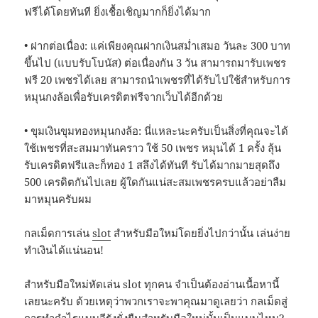
ฟรีได้โดยทันที ยิ่งเชื้อเชิญมากก็ยิ่งได้มาก
• ฝากต่อเนื่อง: แค่เพียงคุณฝากเงินสม่ำเสมอ วันละ 300 บาท
ขึ้นไป (แบบรับโบนัส) ต่อเนื่องกัน 3 วัน สามารถมารับเพชร
ฟรี 20 เพชรได้เลย สามารถนำเพชรที่ได้รับไปใช้สำหรับการ
หมุนกงล้อเพื่อรับเครดิตฟรีจากเว็บได้อีกด้วย
• ขุมเงินขุมทองหมุนกงล้อ: นี่แหละนะครับเป็นสิ่งที่คุณจะได้
ใช้เพชรที่สะสมมาทันคราว ใช้ 50 เพชร หมุนได้ 1 ครั้ง ลุ้น
รับเครดิตฟรีและก็ทอง 1 สลึงได้ทันที รับได้มากมายสุดถึง
500 เครดิตกันไปเลย ผู้ใดกันแน่สะสมเพชรครบแล้วอย่าลืม
มาหมุนครับผม
กลเม็ดการเล่น
slot
สำหรับมือใหม่โดยยิ่งไปกว่านั้น เล่นง่าย
ทำเงินได้แน่นอน!
สำหรับมือใหม่หัดเล่น slot ทุกคน จำเป็นต้องอ่านเนื้อหานี้
เลยนะครับ ด้วยเหตุว่าพวกเราจะพาคุณมาดูเลยว่า กลเม็ดสู่
การทำกำไรแบบจีรังยั่งยืนสำหรับมือใหม่นั้นเป็นแบบไหน?