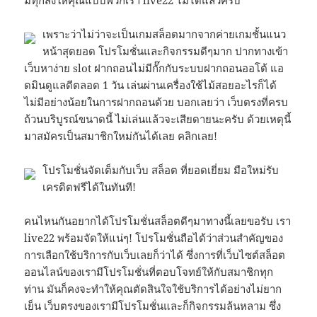
เพราะว่าไม่ว่าจะเป็นเกมสล็อตมากจากค่ายเกมชั้นแนว
หน้าสุดยอด โปรโมชั่นและกิจกรรมดีๆมาก ปากทางเข้า
เว็บหาง่าย slot ฝากถอนไม่มีกั๊กกับระบบฝากถอนออโต้ แอ
ดมินดูแลดีตลอด 1 วัน เล่นผ่านเครื่องใช้ไม้สอยอะไรก็ได้
ไม่มีอย่างน้อยในการฝากถอนด้วย บอกเลยว่า เว็บตรงที่ครบ
ถ้วนบริบูรณ์ขนาดนี้ ไม่เล่นแล้วจะเสียดายนะครับ ด้วยเหตุนี้
มาสมัครเป็นสมาชิกใหม่กันได้เลย คลิกเลย!
โปรโมชั่นจัดเต็มกับเว็บ สล็อต ที่ยอดเยี่ยม มือใหม่รับ
เครดิตฟรีได้ในทันที!
คนไหนกันอยากได้โปรโมชั่นสล็อตดีๆมาทางนี้เลยขอรับ เรา
live22 พร้อมจัดให้แน่ๆ! โปรโมชั่นถือได้ว่าส่วนสำคัญของ
การเลือกใช้บริการกับเว็บเลยก็ว่าได้ ซึ่งการที่เว็บไซต์สล็อต
ออนไลน์ของเรามีโปรโมชั่นที่ตอบโจทย์ให้กับสมาชิกทุก
ท่าน มันก็คงจะทำให้คุณตัดสินใจใช้บริการได้อย่างไม่ยาก
เย็น เว็บตรงของเรามีโปรโมชั่นและก็กิจกรรมล้นหลาม ซึ่ง