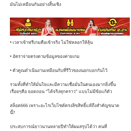
มันไม่เหมือนกันอย่างสิ้นเชิง
• เวลาเข้าฟรีเกมคือเข้าจริง ไม่ใช่หลอกให้ลุ้น
• อัตราจ่ายตรงตามข้อมูลของค่ายเกม
• ตัวคูณดำเนินงานเหมือนกับที่รีวิวของนอกบอกกันไว้
รวมทั้งที่ทำให้มั่นใจและมีความเชื่อมั่นในตนเองมากยิ่งขึ้น
เรื่อยๆคือ ยอดถอน “ได้จริงทุกคราว” แบบไม่มีข้อแก้ตัว
สล็อต666 เพราะอะไรเว็บไซต์ตรงลิขสิทธิ์แท้ถึงสำคัญขนาด
นี้?
ประสบการณ์ยาวนานหลายปีทำให้ผมสรุปได้ว่า คนที่