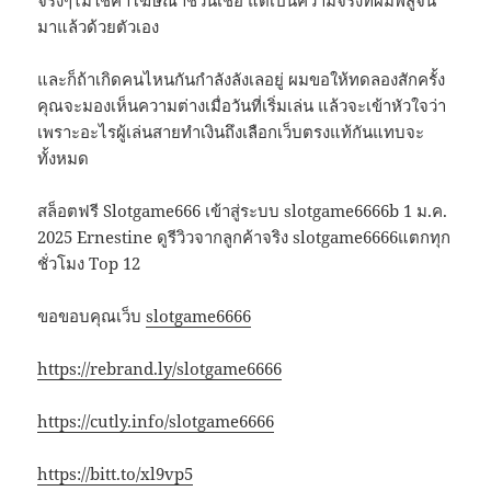
มาแล้วด้วยตัวเอง
และก็ถ้าเกิดคนไหนกันกำลังลังเลอยู่ ผมขอให้ทดลองสักครั้ง
คุณจะมองเห็นความต่างเมื่อวันที่เริ่มเล่น แล้วจะเข้าหัวใจว่า
เพราะอะไรผู้เล่นสายทำเงินถึงเลือกเว็บตรงแท้กันแทบจะ
ทั้งหมด
สล็อตฟรี Slotgame666 เข้าสู่ระบบ slotgame6666b 1 ม.ค.
2025 Ernestine ดูรีวิวจากลูกค้าจริง slotgame6666แตกทุก
ชั่วโมง Top 12
ขอขอบคุณเว็บ
slotgame6666
https://rebrand.ly/slotgame6666
https://cutly.info/slotgame6666
https://bitt.to/xl9vp5