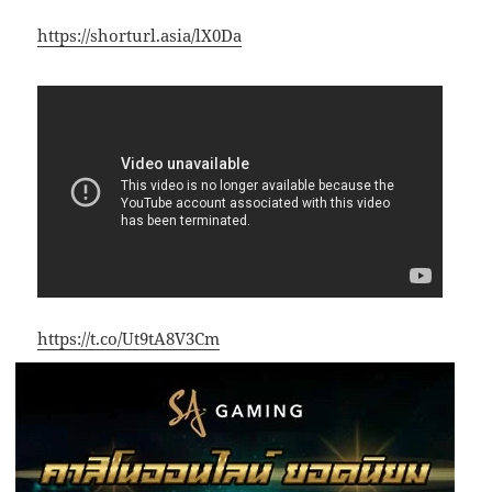
https://shorturl.asia/lX0Da
https://t.co/Ut9tA8V3Cm