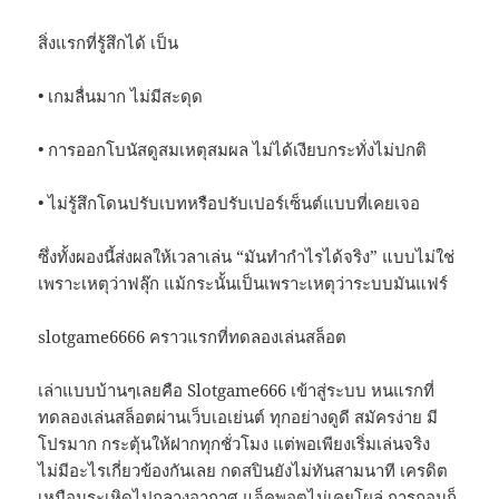
สิ่งแรกที่รู้สึกได้ เป็น
• เกมลื่นมาก ไม่มีสะดุด
• การออกโบนัสดูสมเหตุสมผล ไม่ได้เงียบกระทั่งไม่ปกติ
• ไม่รู้สึกโดนปรับเบทหรือปรับเปอร์เซ็นต์แบบที่เคยเจอ
ซึ่งทั้งผองนี้ส่งผลให้เวลาเล่น “มันทำกำไรได้จริง” แบบไม่ใช่
เพราะเหตุว่าฟลุ๊ก แม้กระนั้นเป็นเพราะเหตุว่าระบบมันแฟร์
slotgame6666 คราวแรกที่ทดลองเล่นสล็อต
เล่าแบบบ้านๆเลยคือ Slotgame666 เข้าสู่ระบบ หนแรกที่
ทดลองเล่นสล็อตผ่านเว็บเอเย่นต์ ทุกอย่างดูดี สมัครง่าย มี
โปรมาก กระตุ้นให้ฝากทุกชั่วโมง แต่พอเพียงเริ่มเล่นจริง
ไม่มีอะไรเกี่ยวข้องกันเลย กดสปินยังไม่ทันสามนาที เครดิต
เหมือนระเหิดไปกลางอากาศ แจ็คพอตไม่เคยโผล่ การถอนก็