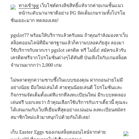
ทางเข้าpg
เว็บไซต์ตรงลิขสิทธิ์แท้จากค่ายเกมชั้นแนว
หน้าระดับนานาชาติอย่าง PG จัดเต็มเกมรวมทั้งโปรโม
ชั่นเยอะมาก ทดลองเลย!
pgslot77 พร้อมให้บริการแล้วครับผม ถ้าคุณกำลังมองหาเว็บ
สล็อตออนไลน์ที่มีมาตรฐานแล้วก็ความปลอดภัยสูง ลองมา
ใช้บริการกับพวกเรา pgslot เครดิต ฟรี ไม่ยั้ง! สมัครแล้วรับ
เครดิตฟรีจากโปรโมชั่นต่างๆได้ทันที บันเทิงใจกับเกมสล็อต
จำนวนมากกว่า 2,000 เกม
ไม่พลาดทุกความซาบซึ้งในแบบของคุณ ฝากถอนง่ายไม่มี
อย่างน้อย มือใหม่เล่นได้ สายทุนน้อยเล่นดี โปรโมชั่นและ
กิจกรรมจัดเต็มตั้งแต่ทีแรกที่ลงทะเบียนใหม่ มีระบบทดลอง
เล่นฟรี บอกเลยว่า ถ้าคุณเลือกใช้บริการกับเราเดี๋ยวนี้ คุณจะ
ได้เล่นเกมกับเว็บที่เยี่ยมที่สุดอย่างแน่นอน ลงทะเบียนสมัคร
สมาชิกใหม่แล้วมาสนุกไปด้วยกันได้เลย!
เก็บ Easter Eggs ของเกมสล็อตออนไลน์จากค่าย