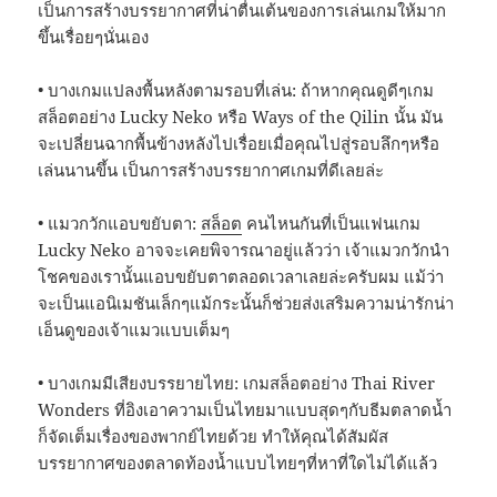
เป็นการสร้างบรรยากาศที่น่าตื่นเต้นของการเล่นเกมให้มาก
ขึ้นเรื่อยๆนั่นเอง
• บางเกมแปลงพื้นหลังตามรอบที่เล่น: ถ้าหากคุณดูดีๆเกม
สล็อตอย่าง Lucky Neko หรือ Ways of the Qilin นั้น มัน
จะเปลี่ยนฉากพื้นข้างหลังไปเรื่อยเมื่อคุณไปสู่รอบลึกๆหรือ
เล่นนานขึ้น เป็นการสร้างบรรยากาศเกมที่ดีเลยล่ะ
• แมวกวักแอบขยับตา:
สล็อต
คนไหนกันที่เป็นแฟนเกม
Lucky Neko อาจจะเคยพิจารณาอยู่แล้วว่า เจ้าแมวกวักนำ
โชคของเรานั้นแอบขยับตาตลอดเวลาเลยล่ะครับผม แม้ว่า
จะเป็นแอนิเมชันเล็กๆแม้กระนั้นก็ช่วยส่งเสริมความน่ารักน่า
เอ็นดูของเจ้าแมวแบบเต็มๆ
• บางเกมมีเสียงบรรยายไทย: เกมสล็อตอย่าง Thai River
Wonders ที่อิงเอาความเป็นไทยมาแบบสุดๆกับธีมตลาดน้ำ
ก็จัดเต็มเรื่องของพากย์ไทยด้วย ทำให้คุณได้สัมผัส
บรรยากาศของตลาดท้องน้ำแบบไทยๆที่หาที่ใดไม่ได้แล้ว