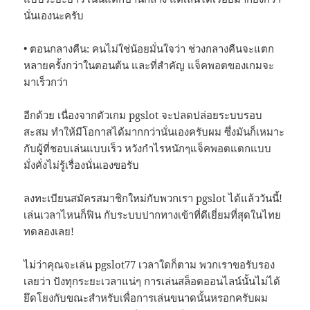
นั่นเองนะครับ
• ตอนกลางคืน: คนไม่ใช่น้อยมั่นใจว่า ช่วงกลางคืนจะแตก
หลายครั้งกว่าในตอนต้น และที่สำคัญ แจ็คพอตของเกมจะ
มาเร็วกว่า
อีกด้วย เนื่องจากตัวเกม pgslot จะปลดปล่อยระบบรอบ
สะสม ทำให้มีโอกาสได้มากกว่านั่นเองครับผม ซึ่งมันก็เหมาะ
กับผู้ที่ชอบเล่นแบบเร็ว หวังกำไรหนักๆแจ็คพอตแตกแบบ
มั่งคั่งไม่รู้เรื่องนั่นเองขอรับ
ลงทะเบียนสมัครสมาชิกใหม่กับพวกเรา pgslot ได้แล้ววันนี้!
เล่นเวลาไหนก็ฟิน กับระบบปากทางเข้าที่ดีเยี่ยมที่สุดในไทย
ทดลองเลย!
ไม่ว่าคุณจะเล่น pgslot77 เวลาใดก็ตาม พวกเราขอรับรอง
เลยว่า ปังทุกระยะเวลาแน่ๆ การเล่นสล็อตออนไลน์นั้นไม่ได้
ยึดโยงกับขณะสำหรับเพื่อการเล่นขนาดนั้นหรอกครับผม