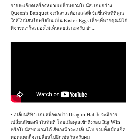
รายละเอียดเครื่องหมายเปลี่ยนตามโบนัส: เกมอย่าง
Queen’s Banquet จะมีเงาสะท้อนแสงที่เข้มขึ้นทันทีที่คุณ
ใกล้โบนัสหรือฟรีสปิน เป็น Easter Eggs เล็กๆที่หากคุณมิได้
พิจารณาก็จะมองไม่เห็นเลยล่ะนะครับ ฮ่า…
• เปลี่ยนสีฟ้า: เกมสล็อตอย่าง Dragon Hatch จะมีการ
เปลี่ยนสีของฟ้าในทันที โดยเมื่อคุณเข้าถึงรอบ Big Win
หรือโบนัสของเกมได้ สีของฟ้าจะเปลี่ยนไป รวมทั้งเมื่อแจ็ค
พอตแตกก็จะเปลี่ยนไปอีกเช่นกันครับผม