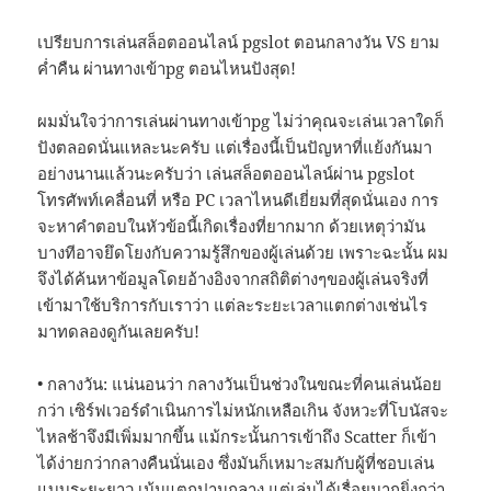
เปรียบการเล่นสล็อตออนไลน์ pgslot ตอนกลางวัน VS ยาม
ค่ำคืน ผ่านทางเข้าpg ตอนไหนปังสุด!
ผมมั่นใจว่าการเล่นผ่านทางเข้าpg ไม่ว่าคุณจะเล่นเวลาใดก็
ปังตลอดนั่นแหละนะครับ แต่เรื่องนี้เป็นปัญหาที่แย้งกันมา
อย่างนานแล้วนะครับว่า เล่นสล็อตออนไลน์ผ่าน pgslot
โทรศัพท์เคลื่อนที่ หรือ PC เวลาไหนดีเยี่ยมที่สุดนั่นเอง การ
จะหาคำตอบในหัวข้อนี้เกิดเรื่องที่ยากมาก ด้วยเหตุว่ามัน
บางทีอาจยึดโยงกับความรู้สึกของผู้เล่นด้วย เพราะฉะนั้น ผม
จึงได้ค้นหาข้อมูลโดยอ้างอิงจากสถิติต่างๆของผู้เล่นจริงที่
เข้ามาใช้บริการกับเราว่า แต่ละระยะเวลาแตกต่างเช่นไร
มาทดลองดูกันเลยครับ!
• กลางวัน: แน่นอนว่า กลางวันเป็นช่วงในขณะที่คนเล่นน้อย
กว่า เซิร์ฟเวอร์ดำเนินการไม่หนักเหลือเกิน จังหวะที่โบนัสจะ
ไหลช้าจึงมีเพิ่มมากขึ้น แม้กระนั้นการเข้าถึง Scatter ก็เข้า
ได้ง่ายกว่ากลางคืนนั่นเอง ซึ่งมันก็เหมาะสมกับผู้ที่ชอบเล่น
แบบระยะยาว เน้นแตกปานกลาง แต่เล่นได้เรื่อยมากยิ่งกว่า