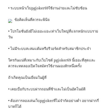
• ระบบหน้าเว็บpgjoker69ใช้งานง่ายและไม่ซับซ้อน
ข้อคิดเห็นที่ควรจะพินิจ
• โปรโมชั่นยังมีไม่เยอะแยะเท่าเว็บใหญ่ที่แจกหนักแบบราย
วัน
• ไม่มีระบบสะสมแต้มหรือรีวอร์ดสำหรับสมาชิกประจำ
ใครกันแน่ที่เหมาะกับเว็บไซต์ pgjoker69 นี้เยอะที่สุดและ
ควรจะทดลองเปิดใจสมัครใช้งานมองสักหนึ่งครั้ง
ถ้าเกิดคุณเป็นเยี่ยมในผู้ที่
• เคยเบื่อกับระบบฝากถอนที่ช้าและไม่เป็นอัตโนมัติ
• ต้องการลองเล่นเว็บpgjokerที่ไม่จำกัดอย่างต่ำ อยากฝากกี่
บาทก็ได้