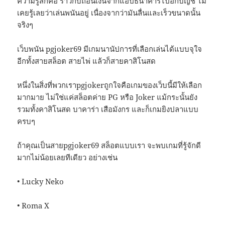
ความรู้สึกคือ ราวกับถอนเงินจากแอปธนาคารไปอีกบัญชี ไม่
เคยรู้เลยว่าเล่นพนันอยู่ เนื่องจากว่ามันลื่นและเร็วขนาดนั้น
จริงๆ
เว็บพนัน pgjoker69 มีเกมนานัปการที่เลือกเล่นได้แบบจุใจ
อีกทั้งสายสล็อต สายไพ่ แล้วก็สายคาสิโนสด
หนึ่งในสิ่งที่พวกเราpgjokerถูกใจคือเกมของเว็บนี้มีให้เลือก
มากมาย ไม่ใช่แค่สล็อตค่าย PG หรือ Joker แม้กระนั้นยัง
รวมทั้งคาสิโนสด บาคาร่า เสือมังกร และก็เกมยิงปลาแบบ
ครบๆ
ถ้าคุณเป็นสายpgjoker69 สล็อตแบบเรา จะพบเกมที่รู้จักดี
มากไม่น้อยเลยทีเดียว อย่างเช่น
• Lucky Neko
• Roma X