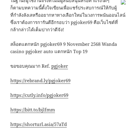
ในฐานะผู้ใช้งานจริงที่ไม่มีผู้สนับสนุนหรือค่าแรงใดๆ
ก็ตามบทความนี้ตั้งใจเขียนเพื่อแชร์ประสบการณ์ให้กับผู้
ที่กำลังลังเลหรืออยากหาทางเลือกใหม่ในวงการพนันออนไลน์
ซึ่งเราต้องการการันตีอีกรอบว่า pgjoker69 คือเว็บไซต์ที่
กล้ากล่าวได้เต็มปากว่าดีจัง!
สล็อตแตกหนัก pgjoker69 9 November 2568 Wanda
casino pgjoker auto แตกหนัก Top 19
ขอขอบคุณมาก Ref.
pgjoker
https://rebrand.ly/pgjoker69
https://cutly.info/pgjoker69
https://bitt.to/bjlfmm
https://shorturl.asia/57aTd