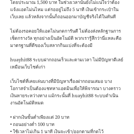
โดยประมาณ 1,500 บาท ในช่วงเวลานั้นยังไม่แน่ใจว่าต้อง
แจ้งแอดไม่นไหม แต่รออยู่ไม่ถึง 5 นาที เงินเข้ากระเป๋าใน
เว็บเลย แล้วหลังจากนั้นก็ถอนออกมาบัญชีจริงได้ในทันที
ไม่ต้องรอคอยให้แอดไม่นกดการันตี ไม่ต้องส่งหลักฐานการ
เช็ดกรางวัล ทุกอย่างเป็นอัตโนมัติ พวกเรารู้สึกว่านี่แหละคือ
มาตรฐานที่ดีของเว็บสลากกินแบ่งที่จะต้องมี
huayhit88 ระบบฝากถอนเร็วและตามเวลา ไม่มีปัญหาดีเลย์
เหมือนเว็บไซต์เก่า
เว็บไซต์ที่เคยเล่นบางที่มีปัญหาเรื่องฝากถอนเสมอ บาง
โอกาสจำเป็นต้องแชทหาแอดมินเพื่อให้พิจารณา บางคราว
เงินหายระหว่างทาง แม้กระนั้นที่ huayhit88 ระบบดำเนิน
งานอัตโนมัติหมด
• ฝากเงินขั้นต่ำเพียงแต่ 20 บาท
• ถอนอย่างต่ำ 100 บาท
• ใช้เวลาไม่เกิน 1 นาที เงินจะเข้า/ออกตามที่กดไว้