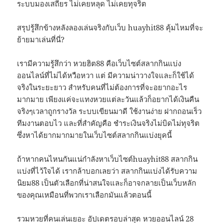
ระบบมองเสถียร ไม่เคยหลุด ไม่เคยทุจริต
สรุปรู้สึกข้างหลังลองเล่นจริงกับเว็บ huayhit88 คุ้มไหมที่จะ
ย้ายมาเล่นที่นี่?
เรามีความรู้สึกว่า หวยฮิต88 คือเว็บไซต์สลากกินแบ่ง
ออนไลน์ที่ไม่ได้หวือหวา แต่ มีความน่าวางใจและก็ใช้ได้
จริงในระยะยาว สำหรับคนที่ไม่ต้องการที่จะอยากอะไร
มากมาย เพียงแค่จะแทงหวยแต่ละวันแล้วก็อยากได้เงินคืน
จริงๆเวลาถูกรางวัล ระบบเขียนมาดี ใช้งานง่าย ฝากถอนเร็ว
ทีมงานตอบไว และที่สำคัญคือ ชำระเงินจริงไม่บิดไม่ทุจริต
ซึ่งหาได้ยากมากมายในเว็บไซต์สลากกินแบ่งยุคนี้
ถ้าหากคนไหนกันแน่กำลังหาเว็บไซต์huayhit88 สลากกิน
แบ่งที่ไว้ใจได้ เรากล้าบอกเลยว่า สลากกินแบ่งได้รับความ
นิยม88 เป็นตัวเลือกที่น่าสนใจและก็อาจกลายเป็นเว็บหลัก
ของคุณเหมือนที่พวกเราเลือกมันแล้วตอนนี้
รวมหวยที่คนเล่นเยอะ อัปเดตรอบล่าสุด หวยออนไลน์ 28