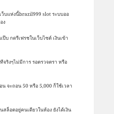
็บแห่งนี้brazil999 slot ระบบออ
สอง
ป๊บ กดรีเฟรชในเว็บไซต์ เงินเข้า
าทีจริงๆไม่มีการ รอตรวจตรา หรือ
รถอน จะถอน 50 หรือ 5,000 ก็ใช้เวลา
็อตอยู่คนเดียวในห้อง ยังได้เงิน