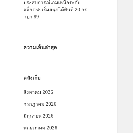
ประสบการณ์เกมเหนือระดับ
สล็อต55 เริ่มสนุกได้ทันที 20 กร
กฎา 69
ความเห็นล่าสุด
คลังเก็บ
สิงหาคม 2026
กรกฎาคม 2026
มิถุนายน 2026
พฤษภาคม 2026