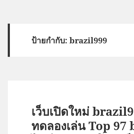
ป้ายกำกับ:
brazil999
เว็บเปิดใหม่ brazil
ทดลองเล่น Top 97 