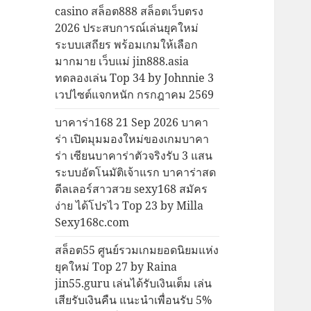
casino สล็อต888 สล็อตเว็บตรง
2026 ประสบการณ์เล่นยุคใหม่
ระบบเสถียร พร้อมเกมให้เลือก
มากมาย เว็บแม่ jin888.asia
ทดลองเล่น Top 34 by Johnnie 3
เวปไซต์แจกหนัก กรกฎาคม 2569
บาคาร่า168 21 Sep 2026 บาคา
ร่า เปิดมุมมองใหม่ของเกมบาคา
ร่า เซียนบาคาร่าตัวจริงรับ 3 แสน
ระบบอัตโนมัติเจ้าแรก บาคาร่าสด
ดีลเลอร์สาวสวย sexy168 สมัคร
ง่าย ได้โปรไว Top 23 by Milla
Sexy168c.com
สล็อต55 ศูนย์รวมเกมยอดนิยมแห่ง
ยุคใหม่ Top 27 by Raina
jin55.guru เล่นได้รับเงินเต็ม เล่น
เสียรับเงินคืน แนะนำเพื่อนรับ 5%