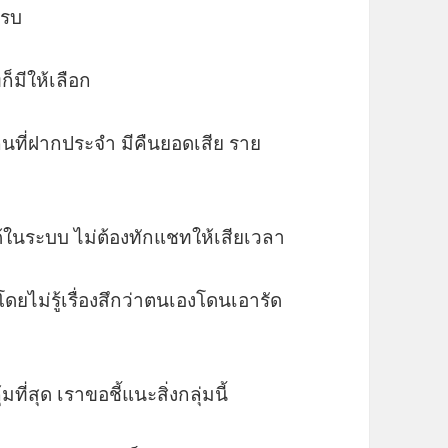
ครบ
ก็มีให้เลือก
นที่ฝากประจำ มีคืนยอดเสีย ราย
ได้ในระบบ ไม่ต้องทักแชทให้เสียเวลา
ดยไม่รู้เรื่องสึกว่าตนเองโดนเอารัด
ที่สุด เราขอชี้แนะสิ่งกลุ่มนี้