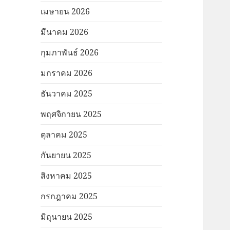
เมษายน 2026
มีนาคม 2026
กุมภาพันธ์ 2026
มกราคม 2026
ธันวาคม 2025
พฤศจิกายน 2025
ตุลาคม 2025
กันยายน 2025
สิงหาคม 2025
กรกฎาคม 2025
มิถุนายน 2025