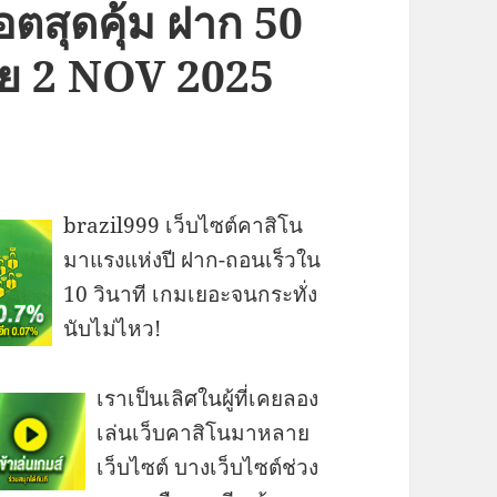
อตสุดคุ้ม ฝาก 50
่าย 2 NOV 2025
brazil999 เว็บไซต์คาสิโน
มาแรงแห่งปี ฝาก-ถอนเร็วใน
10 วินาที เกมเยอะจนกระทั่ง
นับไม่ไหว!
เราเป็นเลิศในผู้ที่เคยลอง
เล่นเว็บคาสิโนมาหลาย
เว็บไซต์ บางเว็บไซต์ช่วง