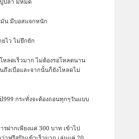
้าปูปลา มีหมด
่นมัน มีบอสแจกหนัก
ายไว ไม่ยึกยัก
lotโหลดเร็วมาก ไม่ต้องรอโหลดนาน
ถึงเบื่อและจากนั้นก็ยังโหลดไม่
il999 กระทั่งจะต้องถอนทุกๆวันแบบ
ยการฝากเพียงแค่ 300 บาท เข้าไป
่าฟรีสปินเข้าเร็วมาก เล่นแค่ 20