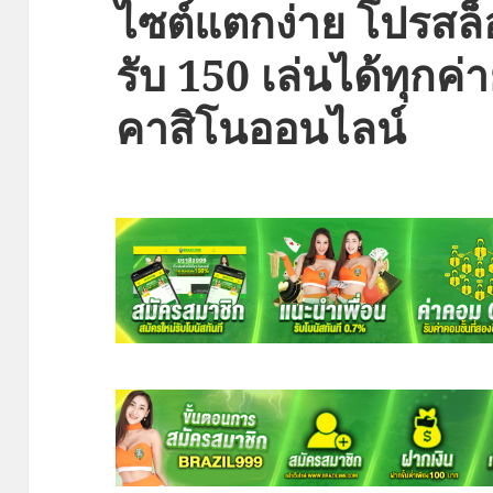
ไซต์แตกง่าย โปรสล็
รับ 150 เล่นได้ทุกค
คาสิโนออนไลน์