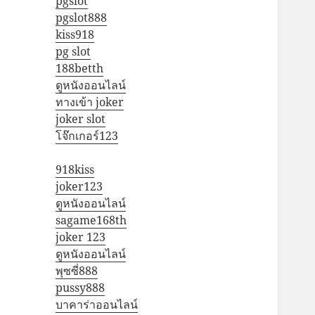
pgslot
pgslot888
kiss918
pg slot
188betth
ดูหนังออนไลน์
ทางเข้า joker
joker slot
โจ๊กเกอร์123
918kiss
joker123
ดูหนังออนไลน์
sagame168th
joker 123
ดูหนังออนไลน์
พุซซี่888
pussy888
บาคาร่าออนไลน์