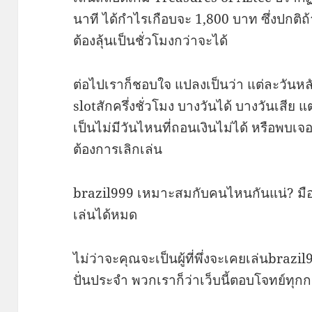
นาที ได้กำไรเกือบจะ 1,800 บาท ซึ่งปกติถ
ต้องลุ้นเป็นชั่วโมงกว่าจะได้
ต่อไปเราก็ชอบใจ แปลงเป็นว่า แต่ละวันหล
slotสักครึ่งชั่วโมง บางวันได้ บางวันเสีย แ
เป็นไม่มีวันไหนที่ถอนเงินไม่ได้ หรือพบเจอ
ต้องการเลิกเล่น
brazil999 เหมาะสมกับคนไหนกันแน่? มือใ
เล่นได้หมด
ไม่ว่าจะคุณจะเป็นผู้ที่พึ่งจะเคยเล่นbraz
ปั่นประจำ พวกเราก็ว่าเว็บนี้ตอบโจทย์ทุกกร