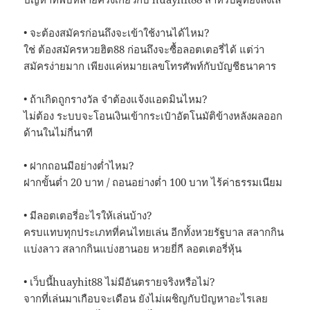
• จะต้องสมัครก่อนถึงจะเข้าใช้งานได้ไหม?
ใช่ ต้องสมัครหวยฮิต88 ก่อนถึงจะซื้อลอตเตอรี่ได้ แต่ว่า
สมัครง่ายมาก เพียงแค่หมายเลขโทรศัพท์กับบัญชีธนาคาร
• ถ้าเกิดถูกรางวัล จำต้องแจ้งแอดมินไหม?
ไม่ต้อง ระบบจะโอนเงินเข้ากระเป๋าอัตโนมัติข้างหลังผลออก
ด้านในไม่กี่นาที
• ฝากถอนมีอย่างต่ำไหม?
ฝากขั้นต่ำ 20 บาท / ถอนอย่างต่ำ 100 บาท ไร้ค่าธรรมเนียม
• มีลอตเตอรี่อะไรให้เล่นบ้าง?
ครบแทบทุกประเภทที่คนไทยเล่น อีกทั้งหวยรัฐบาล สลากกิน
แบ่งลาว สลากกินแบ่งฮานอย หวยยี่กี ลอตเตอรี่หุ้น
• เว็บนี้huayhit88 ไม่มีอันตรายจริงหรือไม่?
จากที่เล่นมาเกือบจะเดือน ยังไม่เผชิญกับปัญหาอะไรเลย