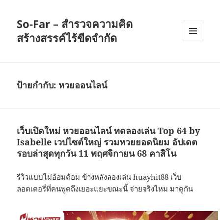
So-Far – สำรวจความคิด
สร้างสรรค์ไร้ขีดจำกัด
เมนู
และวิด
เจ็ต
ป้ายกำกับ:
หวยออนไลน์
เว็บเปิดใหม่ หวยออนไลน์ ทดลองเล่น Top 64 by
Isabelle เวปไซต์ใหญ่ รวมหวยยอดนิยม อัปเดต
รอบล่าสุดทุกวัน 11 พฤศจิกายน 68 คาสิโน
รีวิวแบบไม่อ้อมค้อม ข้างหลังลองเล่น huayhit88 เว็บ
ลอตเตอรี่ที่คนพูดถึงเยอะแยะขณะนี้ จ่ายจริงไหม มาดูกัน