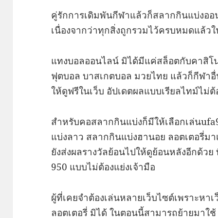
คู่รักการเดิมพันกีฬาแล้วก็สลากกินแบ่ง
เนื่องจากว่าทุกสิ่งถูกรวมไว้ครบหมดแล้วใน
แทงบอลออนไลน์ มิได้มีแค่สล็อตกับคาสิโน แต
ฟุตบอล บาสเกตบอล มวยไทย แล้วก็กีฬาอื
ให้ดูฟรีในเว็บ อัปเดตผลแบบเรียลไทม์ไม่ต้อ
สำหรับคอสลากกินแบ่งก็มีให้เลือกเล่นufa
แบ่งลาว สลากกินแบ่งฮานอย ลอตเตอรี่มาเลย
ยังส่งผลรางวัลย้อนไปให้ดูย้อนหลังอีกด้ว
950 แบบไม่ต้องแย่งเจ้ามือ
ผู้ที่เคยจำต้องเล่นหลายเว็บไซต์เพราะหาเว็
ลอตเตอรี่ มิได้ ในตอนนี้สามารถย้ายมาใช้ 