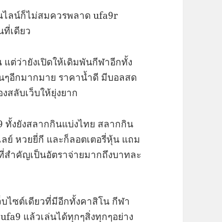
ออนไลน์ก็ไม่สมควรพลาด ufa9r
ที่เดียว
่ว่ายังเปิดให้เดิมพันกีฬาอีกทั้ง
่นๆอีกมากมาย ราคาน้ำดี มีบอลสด
งสลับเว็บให้ยุ่งยาก
9 ทั้งยังสลากกินแบ่งไทย สลากกิน
์ หวยยี่กี และก็ลอตเตอรี่หุ้น แถม
ย ที่สำคัญเป็นอัตราจ่ายมากถึงบาทละ
บไซต์เดียวที่มีอีกทั้งคาสิโน กีฬา
ufa9 แล้วเล่นได้ทุกๆสิ่งทุกๆอย่าง