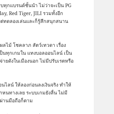
ุกแบรนด์ชั้นนำ ไม่ว่าจะเป็น PG
y, Red Tiger, JILI รวมทั้งอีก
 แต่ทดลองเล่นและก็รู้สึกสนุกสนาน
ย ผลไม้ โชคลาภ สัตว์เทวดา เรื่อง
เป็นทุกเกมใน แทงบอลออนไลน์ เป็น
จ่ายดังในเมืองนอก ไม่มีปรับเรตหรือ
ไลน์ ให้ลองก่อนลงเงินจริง ทำให้
จักหนทางเลย ระบบเกมยังลื่น ไม่มี
นผ่านมือถือก็ตาม