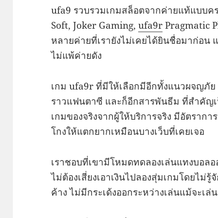
ufa9 รวบรวมเกมสล็อตจากค่ายแท้แบบครบท
Soft, Joker Gaming,
ufa9r
Pragmatic Pla
หลายค่ายที่เรายังไม่เคยได้ยินชื่อมาก่อน
ไม่แพ้ค่ายดัง
เกม ufa9r ที่มีให้เลือกมีอีกทั้งแนวผจญภั
ราวแฟนตาซี และก็อีกสารพันธีม ที่สำคัญ
เกมของจริงจากผู้ให้บริการจริง มีอัตราการ
โกงให้แตกยากเหมือนบางเว็บที่เคยเจอ
เราชอบที่เขามีโหมดทดลองเล่นแทงบอลออน
ไม่ต้องเสี่ยงเอาเงินไปลองสุ่มเกมโดยไม่รู้
ค้าง ไม่มีกระเด้งออกระหว่างเล่นแม้จะเล่