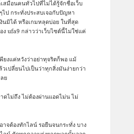
มือนคนทั่วไปที่ไม่ได้รู้จักชื่อเว็บ
ๆไป กระทั่งประสบเจอกับปัญหา
นมิได้ หรือเกมหลุดบ่อย ในที่สุด
 ufa9 กล่าวว่าเว็บไซต์นี้ไม่ใช่แค่
ยงแค่หวังว่าอย่าทุจริตก็พอ แม้
ปลี่ยนไปเป็นว่าทุกสิ่งมันง่ายกว่า
กเลย
ดไม่ถึง ไม่ต้องผ่านแอดไม่น ไม่
อาจต้องทักไลน์ รอยืนจนกระทั่ง บาง