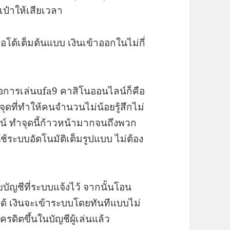
เป๋าให้เสียเวลา
โต้เต็มต้นแบบ เงินเข้าออกในไม่กี่
เพื่อการเล่นufa9 คาสิโนออนไลน์ก็คือ
จุดที่ทำให้คนจำนวนไม่น้อยรู้สึกไม่
์ ทำจุดนี้ก้าวหน้ามากจนถึงพวก
ใช้ระบบอัตโนมัติเต็มรูปแบบ ไม่ต้อง
ขบัญชีที่ระบบแจ้งไว้ จากนั้นโอน
้ เงินจะเข้าระบบโดยทันทีแบบไม่
ครดิตขึ้นในบัญชีผู้เล่นแล้ว