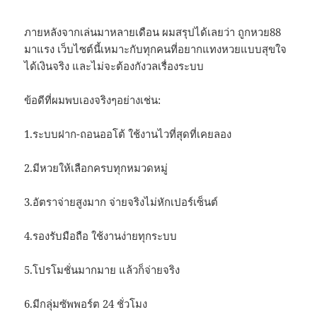
ภายหลังจากเล่นมาหลายเดือน ผมสรุปได้เลยว่า ถูกหวย88
มาแรง เว็บไซต์นี้เหมาะกับทุกคนที่อยากแทงหวยแบบสุขใจ
ได้เงินจริง และไม่จะต้องกังวลเรื่องระบบ
ข้อดีที่ผมพบเองจริงๆอย่างเช่น:
1.ระบบฝาก-ถอนออโต้ ใช้งานไวที่สุดที่เคยลอง
2.มีหวยให้เลือกครบทุกหมวดหมู่
3.อัตราจ่ายสูงมาก จ่ายจริงไม่หักเปอร์เซ็นต์
4.รองรับมือถือ ใช้งานง่ายทุกระบบ
5.โปรโมชั่นมากมาย แล้วก็จ่ายจริง
6.มีกลุ่มซัพพอร์ต 24 ชั่วโมง