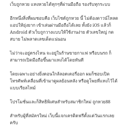
เว็บถูกหวย แทงหวยได้ทุกๆที่ผ่านมือถือ รองรับทุกระบบ
อีกหนึ่งสิ่งที่ผมชอบคือ เว็บไซต์ถูกหวย นี้ ไม่ต้องดาวน์โหลด
แอปให้ยุ่งยาก เข้าเล่นผ่านมือถือได้เลย ทั้งยัง iOS แล้วก็
Android ตัวเว็บถูกวางแบบให้ใช้งานง่าย ตัวเลขใหญ่ กด
สบาย ไม่พลาดเลขเด็ดแน่นอน
ไม่ว่าจะอยู่ตรงไหน จะอยู่ในร้านขายกาแฟ หรือบนรถ ก็
สามารถเปิดมือถือขึ้นมาแทงได้โดยทันที
โดยเฉพาะอย่างยิ่งตอนใกล้ลอตเตอรี่ออก ผมก็ชอบเปิด
โทรศัพท์เคลื่อนที่เข้ามาดูผลย้อนหลัง หรือดูโพยที่แทงไว้ได้
แบบเรียลไทม์
โปรโมชั่นและก็สิทธิพิเศษสำหรับสมาชิกใหม่ ถูกหวย88
สำหรับผู้ที่สมัครใหม่ เว็บนี้แจกเครดิตฟรีตั้งแต่วันแรกเลย
ครับ