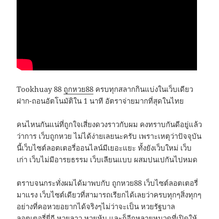
Tookhuay 88
ถูกหวย88
ครบทุกสลากกินแบ่งในเว็บเดียว
ฝาก-ถอนอัตโนมัติใน 1 นาที อัตราจ่ายมากที่สุดในไทย
คนไหนกันแน่ที่ถูกใจเสี่ยงดวงราวกับผม คงทราบกันดีอยู่แล้ว
ว่าการ เว็บถูกหวย ไม่ได้ง่ายเลยนะครับ เพราะเหตุว่าปัจจุบัน
นี้เว็บไซต์ลอตเตอรี่ออนไลน์มีเยอะแยะ ทั้งยังเว็บใหม่ เว็บ
เก่า เว็บไม่มีอารยธรรม เว็บเลียนแบบ ผสมปนเปกันไปหมด
ตราบจนกระทั่งผมได้มาพบกับ ถูกหวย88 เว็บไซต์ลอตเตอรี่
มาแรง เว็บไซต์เดียวที่สามารถเรียกได้เลยว่าครบทุกๆสิ่งทุกๆ
อย่างที่คอหวยอยากได้จริงๆไม่ว่าจะเป็น หวยรัฐบาล
ลอตเตอรี่ยี่กี หวยลาว หวยหุ้น และก็อีกหลายหมวดที่เปิดให้