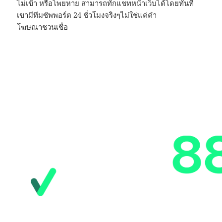
ไม่เข้า หรือโพยหาย สามารถทักแชทหน้าเว็บได้โดยทันที
เขามีทีมซัพพอร์ต 24 ชั่วโมงจริงๆไม่ใช่แค่คำ
โฆษณาชวนเชื่อ