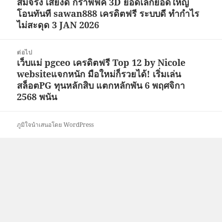
สมจริง เสียงดี กราฟฟิค 3D ยอดเล็กยอดใหญ่
หน้า:
โอนทันที sawan888 เครดิตฟรี ระบบดี ทำกำไร
ไม่สะดุด 3 JAN 2026
ต่อไป
เว็บแม่ pgceo เครดิตฟรี Top 12 by Nicole
เรื่อง
websiteแจกหนัก มือใหม่ก็รวยได้! เริ่มเล่น
ต่อ
สล็อตPG ทุนหลักสิบ แตกหลักพัน 6 พฤศจิกา
ไป:
2568 พนัน
ภูมิใจนำเสนอโดย WordPress