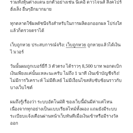
รวมทั้งหุ้นต่างแดน ยกตัวอย่างเช่น นิเคอิ ดาวโจนส์ สิงคโปร์
ฮั่งเส็ง อื่นๆอีกมากมาย
ทุกตลาดใช้ผลดัชนีจริงสำหรับในการผลิดอกออกผล โปร่งใส
แล้วก็ตรวจตราได้
เว็บถูกหวย ประสบการณ์จริง:
เว็บถูกหวย
ถูกหวยแล้วได้เงิน
ไวเวอร์
วันนั้นผมถูกเบอร์ยี่กี 3 ตัวตรง ได้ราวๆ 8,500 บาท พอกดเบิก
เงินเพียงแค่นั้นแหละนะครับ ไม่ถึง 1 นาที เงินเข้าบัญชีจริง!
ไม่มีการวิเคราะห์ ไม่มีดีเลย์ ไม่มีเงื่อนไขสลับซับซ้อนราวกับ
บางเว็บไซต์
ผมถึงรู้เรื่องว่า ระบบอัตโนมัติ ของเว็บนี้มันมีค่าแค่ไหน
เนื่องจากทุกอย่างเป็นแบบเรียลไทม์ทั้งผอง แถมยังมีระบบ
ระเบียบแจ้งเตือนผ่านหน้าเว็บทันทีเมื่อเงินเข้าหรือมีรางวัล
ออก