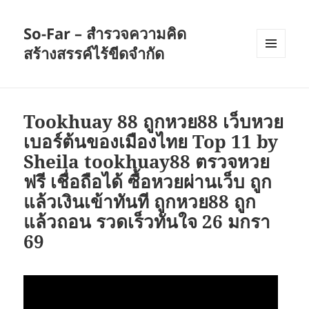
So-Far – สำรวจความคิด
สร้างสรรค์ไร้ขีดจำกัด
เมนู
และวิด
เจ็ต
Tookhuay 88 ถูกหวย88 เว็บหวย
เบอร์ต้นของเมืองไทย Top 11 by
Sheila tookhuay88 ตรวจหวย
ฟรี เชื่อถือได้ ซื้อหวยผ่านเว็บ ถูก
แล้วเงินเข้าทันที ถูกหวย88 ถูก
แล้วถอน รวดเร็วทันใจ 26 มกรา
69