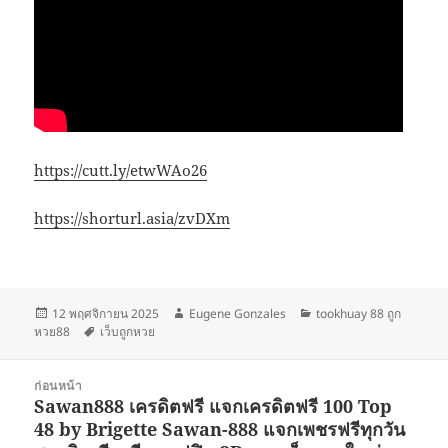
https://cutt.ly/etwWAo26
https://shorturl.asia/zvDXm
เขียน
ผู้
หมวด
12 พฤศจิกายน 2025
Eugene Gonzales
tookhuay 88 ถูก
เมื่อ
ป้าย
เขียน
หมู่
หวย88
เว็บถูกหวย
กำกับ
แนะแนว
ก่อนหน้า
เรื่อง
Sawan888 เครดิตฟรี แจกเครดิตฟรี 100 Top
เรื่อง
48 by Brigette Sawan-888 แจกเพชรฟรีทุกวัน
ก่อน