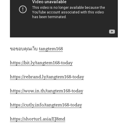
ขอขอบคุณเว็บ
tangtem168
https://bit.ly/tangtem168-today
https://rebrand.ly/tangtem168-today
https://wow.in.th/tangtem168-today
https://cutly.info/tangtem168-today
https://shorturl.asia/EJ8md