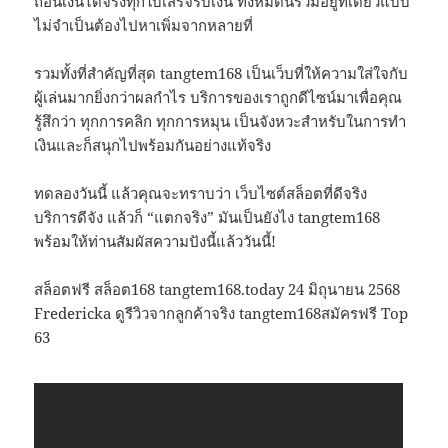
ถอนเงินได้จริงทุกใบเสร็จรับเงิน ทั้งหมดนี้รวมอยู่ที่เดียวแบบ
ไม่จำเป็นต้องไปหาเพิ่มจากหลายที่
รวมทั้งที่สำคัญที่สุด tangtem168 เป็นเว็บที่ให้ความใส่ใจกับ
ผู้เล่นมากยิ่งกว่าผลกำไร บริการของเราถูกดีไซน์มาเพื่อคุณ
รู้สึกว่า ทุกการคลิก ทุกการหมุน เป็นจังหวะสำหรับในการทำ
เงินและก็สนุกไปพร้อมกันอย่างแท้จริง
ทดลองวันนี้ แล้วคุณจะทราบว่า เว็บไซต์สล็อตที่ดีจริง
บริการดีจัง แล้วก็ “แตกจริง” มันเป็นยังไง tangtem168
พร้อมให้ท่านสัมผัสความปังนี้แล้ววันนี้!
สล็อตฟรี สล็อต168 tangtem168.today 24 มิถุนายน 2568
Fredericka ดูรีวิวจากลูกค้าจริง tangtem168สมัครฟรี Top
63