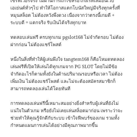
เซิร์ฟเวอร์จริง ไม่ผ่านการแก้ไขหรือโกงเรทเสมือนเว็บ
เอเย่นต์ทั่วๆไป ทำให้โอกาสแตกโบนัสใหญ่มีจริงทุกครั้งที่
หมุนสล็อต ไม่ต้องหวังพึ่งดวง เนื่องจากว่าตรงนี้เกมดี +
ระบบดี = แตกจริง รับเงินได้จริงทุกบาท
ทดสอบเล่นฟรี ครบทุกเกม pgslot168 ไม่จำกัดรอบ ไม่ต้อง
ฝากก่อน ไม่ต้องแชร์โพสต์
หนึ่งในสิ่งที่ทำให้ผู้เล่นพึงใจ tangtem168 ก็คือโหมดทดลอง
เล่นฟรีที่เปิดให้เล่นได้ทุกเกมจาก PG SLOT โดยไม่มีข้อ
จำกัดอะไรก็ตามทั้งยังในด้านปริมาณรอบหรือเวลา ไม่ต้อง
เพิ่มเงิน ไม่ต้องแชร์โพสต์ และไม่จะต้องสมัครสมาชิกก็
สามารถทดลองเล่นได้โดยทันที
การทดลองเล่นฟรีนี้เหมาะสมอย่างยิ่งสำหรับผู้เล่นที่ยังไม่
แน่ใจในตัวเกม หรือยังไม่เคยเล่นสล็อตมาก่อน เพราะว่าจะ
ช่วยทำให้คุณรู้จักดีกับระบบ เข้าใจฟีพบร์ของเกม รวมทั้ง
กำหนดแผนการเล่นได้อย่างมีคุณภาพมากขึ้น