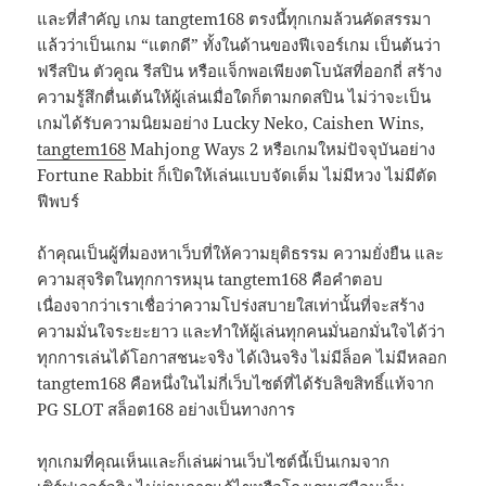
และที่สำคัญ เกม tangtem168 ตรงนี้ทุกเกมล้วนคัดสรรมา
แล้วว่าเป็นเกม “แตกดี” ทั้งในด้านของฟีเจอร์เกม เป็นต้นว่า
ฟรีสปิน ตัวคูณ รีสปิน หรือแจ็กพอเพียงตโบนัสที่ออกถี่ สร้าง
ความรู้สึกตื่นเต้นให้ผู้เล่นเมื่อใดก็ตามกดสปิน ไม่ว่าจะเป็น
เกมได้รับความนิยมอย่าง Lucky Neko, Caishen Wins,
tangtem168
Mahjong Ways 2 หรือเกมใหม่ปัจจุบันอย่าง
Fortune Rabbit ก็เปิดให้เล่นแบบจัดเต็ม ไม่มีหวง ไม่มีตัด
ฟีพบร์
ถ้าคุณเป็นผู้ที่มองหาเว็บที่ให้ความยุติธรรม ความยั่งยืน และ
ความสุจริตในทุกการหมุน tangtem168 คือคำตอบ
เนื่องจากว่าเราเชื่อว่าความโปร่งสบายใสเท่านั้นที่จะสร้าง
ความมั่นใจระยะยาว และทำให้ผู้เล่นทุกคนมั่นอกมั่นใจได้ว่า
ทุกการเล่นได้โอกาสชนะจริง ได้เงินจริง ไม่มีล็อค ไม่มีหลอก
tangtem168 คือหนึ่งในไม่กี่เว็บไซต์ที่ได้รับลิขสิทธิ์แท้จาก
PG SLOT สล็อต168 อย่างเป็นทางการ
ทุกเกมที่คุณเห็นและก็เล่นผ่านเว็บไซต์นี้เป็นเกมจาก