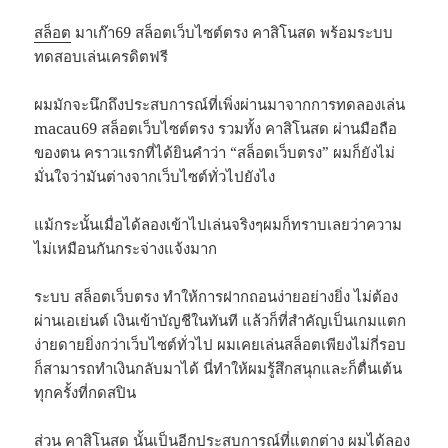
สล็อต
มาเก๊า69 สล็อตเว็บไซต์ตรง คาสิโนสด พร้อมระบบ
ทดสอบเล่นเครดิตฟรี
ผมมักจะนึกถึงประสบการณ์ที่เพิ่งผ่านมาจากการทดลองเล่น
macau69 สล็อตเว็บไซต์ตรง รวมทั้ง คาสิโนสด ผ่านมือถือ
ของตน คราวแรกที่ได้ยินคำว่า “สล็อตเว็บตรง” ผมก็ยังไม่
มั่นใจว่ามันต่างจากเว็บไซต์ทั่วไปยังไง
แม้กระนั้นเมื่อได้ลองเข้าไปเล่นจริงๆผมก็ทราบเลยว่าความ
ไม่เหมือนกันกระจ่างแจ้งมาก
ระบบ สล็อตเว็บตรง ทำให้การฝากถอนง่ายอย่างยิ่ง ไม่ต้อง
ผ่านเอเย่นต์ เงินเข้าบัญชีในทันที แล้วก็ที่สำคัญเป็นเกมแตก
ง่ายดายยิ่งกว่าเว็บไซต์ทั่วไป ผมเคยเล่นสล็อตเพียงไม่กี่รอบ
ก็สามารถทำเงินกลับมาได้ นี่ทำให้ผมรู้สึกสนุกและก็ตื่นเต้น
ทุกครั้งที่กดสปิน
ส่วน คาสิโนสด นั้นเป็นอีกประสบการณ์ที่แตกต่าง ผมได้ลอง