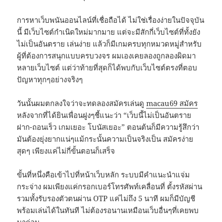
การหาเว็บพนันออนไลน์ที่เชื่อถือได้ ไม่ใช่เรื่องง่ายในปัจจุบัน
นี้ มีเว็บไซต์กำเนิดใหม่มากมาย แต่จะมีสักกี่เว็บไซต์ที่ทั้งยัง
ไม่เป็นอันตราย เล่นง่าย แล้วก็มีเกมครบทุกหมวดหมู่สำหรับ
ผู้ที่ต้องการสนุกแบบครบวงจร ผมเองเคยลองถูกลองผิดมา
หลายเว็บไซต์ แต่ว่าท้ายที่สุดก็ได้พบกับเว็บไซต์ตรงที่ตอบ
ปัญหาทุกๆอย่างจริงๆ
วันนั้นผมตกลงใจว่าจะทดลองสมัครเล่นดู
macau69 สมัคร
หลังจากที่ได้ยินเพื่อนฝูงๆชี้แนะว่า “เว็บนี้ไม่เป็นอันตราย
ฝาก-ถอนเร็ว เกมเยอะ โบนัสเยอะ” ตอนต้นก็มีความรู้สึกว่า
มันต้องยุ่งยากแน่ๆแม้กระนั้นความเป็นจริงเป็น สมัครง่าย
สุดๆ เพียงแค่ไม่กี่ขั้นตอนก็เสร็จ
ขั้นที่หนึ่งคือเข้าไปที่หน้าเว็บหลัก ระบบมีคำแนะนำแจ่ม
กระจ่าง ผมเพียงแค่กรอกเบอร์โทรศัพท์เคลื่อนที่ ตั้งรหัสผ่าน
รวมทั้งรับรองตัวตนผ่าน OTP แค่ไม่ถึง 5 นาที ผมก็มีบัญชี
พร้อมเล่นได้ในทันที ไม่ต้องรอนานเหมือนเว็บอื่นๆที่เคยพบ
มาก่อน