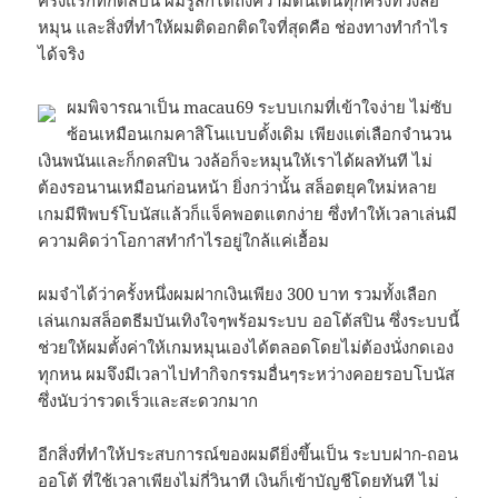
หมุน และสิ่งที่ทำให้ผมติดอกติดใจที่สุดคือ ช่องทางทำกำไร
ได้จริง
ผมพิจารณาเป็น macau69 ระบบเกมที่เข้าใจง่าย ไม่ซับ
ซ้อนเหมือนเกมคาสิโนแบบดั้งเดิม เพียงแต่เลือกจำนวน
เงินพนันและก็กดสปิน วงล้อก็จะหมุนให้เราได้ผลทันที ไม่
ต้องรอนานเหมือนก่อนหน้า ยิ่งกว่านั้น สล็อตยุคใหม่หลาย
เกมมีฟีพบร์โบนัสแล้วก็แจ็คพอตแตกง่าย ซึ่งทำให้เวลาเล่นมี
ความคิดว่าโอกาสทำกำไรอยู่ใกล้แค่เอื้อม
ผมจำได้ว่าครั้งหนึ่งผมฝากเงินเพียง 300 บาท รวมทั้งเลือก
เล่นเกมสล็อตธีมบันเทิงใจๆพร้อมระบบ ออโต้สปิน ซึ่งระบบนี้
ช่วยให้ผมตั้งค่าให้เกมหมุนเองได้ตลอดโดยไม่ต้องนั่งกดเอง
ทุกหน ผมจึงมีเวลาไปทำกิจกรรมอื่นๆระหว่างคอยรอบโบนัส
ซึ่งนับว่ารวดเร็วและสะดวกมาก
อีกสิ่งที่ทำให้ประสบการณ์ของผมดียิ่งขึ้นเป็น ระบบฝาก-ถอน
ออโต้ ที่ใช้เวลาเพียงไม่กี่วินาที เงินก็เข้าบัญชีโดยทันที ไม่