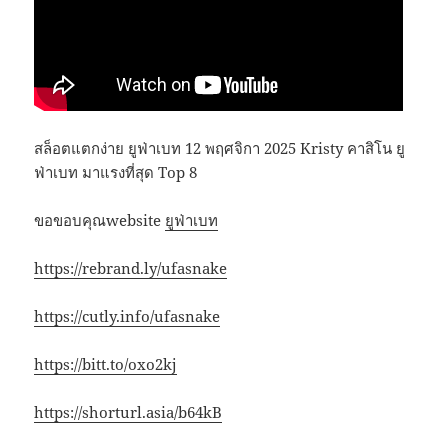
สล็อตแตกง่าย ยูฟ่าเบท 12 พฤศจิกา 2025 Kristy คาสิโน ยู
ฟ่าเบท มาแรงที่สุด Top 8
ขอขอบคุณwebsite
ยูฟ่าเบท
https://rebrand.ly/ufasnake
https://cutly.info/ufasnake
https://bitt.to/oxo2kj
https://shorturl.asia/b64kB