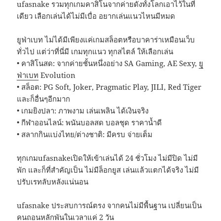
ufasnake รวมทุกเกมคาสิโนจากค่ายดังทั้งโลกเอาไว้ในที่
เดียว เลือกเล่นได้ไม่มีเบื่อ อยากเล่นแนวไหนมีหมด
ยูฟ่าเบท ไม่ได้มีเพียงแค่เกมสล็อตหรือบาคาร่าเหมือนเว็บ
ทั่วไป แต่ว่าที่นี่มี เกมทุกแนว ทุกสไตล์ ให้เลือกเล่น
• คาสิโนสด: จากค่ายชั้นหนึ่งอย่าง SA Gaming, AE Sexy,
ยู
ฟ่าเบท
Evolution
• สล็อต: PG Soft, Joker, Pragmatic Play, JILI, Red Tiger
และก็อื่นๆอีกมาก
• เกมยิงปลา: ภาพงาม เล่นเพลิน ได้เงินจริง
• กีฬาออนไลน์: พนันบอลสด บอลชุด ราคาน้ำดี
• สลากกินแบ่งไทย/ต่างชาติ: มีครบ จ่ายเต็ม
ทุกเกมufasnakeเปิดให้เข้าเล่นได้ 24 ชั่วโมง ไม่มีปิด ไม่มี
พัก และก็ที่สำคัญเป็น ไม่มีล็อกยูส เล่นแล้วแตกได้จริง ไม่มี
ปรับเรทลับหลังแน่นอน
ufasnake ประสบการณ์ตรง จากคนไม่มีพื้นฐาน เปลี่ยนเป็น
คนถอนหลักพันในเวลาแค่ 2 วัน