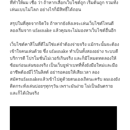
ที่ทำให้ผม เชื่อ ว่า ถ้าหากเลือกเว็บไซต์ถูก เริ่มต้นถูก รวมทั้ง
เล่นแบบไม่โลภ อย่างไรก็มีสิทธิ์ได้ถอน
สรุปในที่สุดจากจิตใจ ถ้าหากยังลังเลจะเล่นเว็บไซต์ไหนดี
ลองเริ่มจาก ufasnake แล้วคุณจะไม่มองหาเว็บไซต์อื่นอีก
เว็บไซต์คาสิโนที่ดีไม่ใช่แค่จำต้องจ่ายจริง แม้กระนั้นจะต้อง
เข้าใจคนเล่นด้วย ซึ่ง ufasnake ทำเป็นทั้งสองอย่าง ระบบดี
บริการดี โปรโมชั่นไม่เวอร์เกินจริง และก็มีโหมดทดลองให้
ซ้อมก่อนเล่นของจริง เป็นเว็บยูฟ่าเบทที่ทั้งยังมือใหม่และมือ
อาชีพต้องมีไว้ในลิสต์ อย่ารอคอยให้เสียเวลา ลอง
สมัครufasnakeแล้วเข้าไปดูด้วยตนเองเถิดนะครับ ผมเองยัง
ติดกระทั่งเล่นบ่อยๆทุกๆวัน เพราะมันง่าย ไม่เป็นอันตราย
และก็ได้เงินจริง