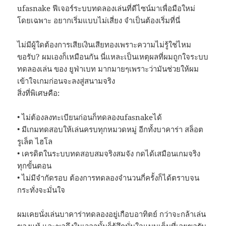
ufasnake ฟีเจอร์ระบบทดลองเล่นที่ดีไซน์มาเพื่อมือใหม่
โดยเฉพาะ อยากเริ่มแบบไม่เสี่ยง จำเป็นต้องเริ่มที่นี่
ไม่มีผู้ใดต้องการเสียเงินเสียทองเพราะความไม่รู้ใช่ไหม
ขอรับ? ผมเองก็เหมือนกัน นี่แหละเป็นเหตุผลที่ผมถูกใจระบบ
ทดลองเล่น ของ ยูฟ่าเบท มากมายๆเพราะว่ามันช่วยให้ผม
เข้าใจเกมก่อนจะลงสู่สนามจริง
สิ่งที่พิเศษคือ:
• ไม่ต้องลงทะเบียนก่อนก็ทดลองufasnakeได้
• มีเกมทดสอบให้เล่นครบทุกหมวดหมู่ อีกทั้งบาคาร่า สล็อต
รูเล็ต ไฮโล
• เครดิตในระบบทดสอบสมจริงสมจัง กดได้เสมือนเกมจริง
ทุกขั้นตอน
• ไม่มีจำกัดรอบ ต้องการทดลองจำนวนกี่ครั้งก็ได้ตราบจน
กระทั่งจะมั่นใจ
ผมเคยนั่งเล่นบาคาร่าทดลองอยู่เกือบอาทิตย์ กว่าจะกล้าเล่น
ของแท้ และพอถึงในเวลานั้นก็รู้สึกมั่นใจแบบเต็มที่เลยขอรับ