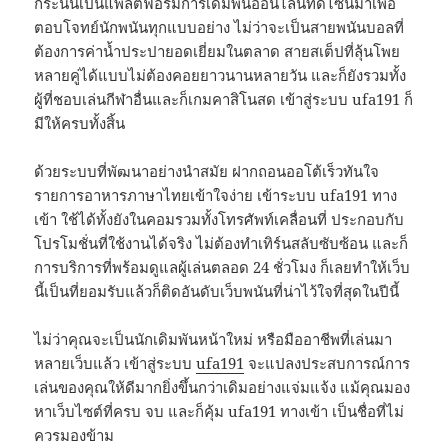
กระนั้นเป็นแพลตฟอร์มการเดิมพันออนไลน์ที่ดีไซน์มาเพื่อ
ตอบโจทย์นักพนันทุกแบบอย่าง ไม่ว่าจะเป็นสายพนันบอลที่
ต้องการค่าน้ำประปายอดเยี่ยมในตลาด สายสเต็ปที่ลุ้นโพย
หลายคู่ได้แบบไม่ต้องคอยยาวนานหลายวัน และก็ยังรวมทั้ง
ผู้ที่ชอบเล่นกีฬาอื่นและก็เกมคาสิโนสด เข้าสู่ระบบ ufa191 ก็
มีให้ครบทั้งสิ้น
ด้วยระบบที่พัฒนาอย่างนำสมัย ฝากถอนออโต้เร็วทันใจ
รายการอาหารภาษาไทยเข้าใจง่าย เข้าระบบ ufa191 ทาง
เข้า ใช้ได้ทั้งยังในคอมรวมทั้งโทรศัพท์เคลื่อนที่ ประกอบกับ
โปรโมชั่นที่ใช้งานได้จริง ไม่ต้องทำเทิร์นสลับซับซ้อน และก็
การบริการที่พร้อมดูแลผู้เล่นตลอด 24 ชั่วโมง ก็เลยทำให้เว็บ
นี้เป็นที่ยอมรับแล้วก็ติดอันดับเว็บพนันที่น่าไว้ใจที่สุดในปีนี้
ไม่ว่าคุณจะเป็นนักเดิมพันหน้าใหม่ หรือมืออาชีพที่เล่นมา
หลายเว็บแล้ว เข้าสู่ระบบ
ufa191
จะแปลงประสบการณ์การ
เล่นของคุณให้ดีมากยิ่งขึ้นกว่าเดิมอย่างแจ่มแจ้ง แม้คุณมอง
หาเว็บไซต์ที่ครบ จบ และก็คุ้ม ufa191 ทางเข้า เป็นชื่อที่ไม่
ควรมองข้าม