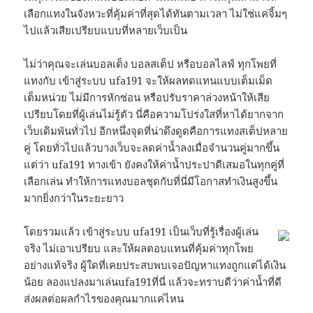
เลือกแทงในจังหวะที่คุ้มค่าที่สุดได้ทันตามเวลา ไม่ใช่แค่จิ้มๆ
ไปแล้วเสียเปรียบแบบที่หลายเว็บเป็น
ไม่ว่าคุณจะเล่นบอลเต็ง บอลสเต็ป หรือบอลไลฟ์ ทุกโพยที่
แทงกับ เข้าสู่ระบบ ufa191 จะให้ผลทดแทนแบบเต็มเม็ด
เต็มหน่วย ไม่มีการหักซ่อน หรือปรับราคาล่วงหน้าให้เสีย
เปรียบโดยที่ผู้เล่นไม่รู้ตัว นี่คือความโปร่งใสที่หาได้ยากจาก
เว็บเดิมพันทั่วไป อีกหนึ่งจุดที่น่าดึงดูดคือการแทงสเต็ปหลาย
คู่ โดยทั่วไปแล้วบางเว็บจะลดค่าน้ำลงเมื่อจำนวนคู่มากขึ้น
แต่ว่า ufa191 ทางเข้า ยังคงให้ค่าน้ำประปาดีเสมอในทุกคู่ที่
เลือกเล่น ทำให้การแทงบอลชุดกับที่นี่มีโอกาสทำเงินสูงขึ้น
มากยิ่งกว่าในระยะยาว
โดยรวมแล้ว เข้าสู่ระบบ ufa191 เป็นเว็บที่รู้เรื่องผู้เล่น
จริง ไม่เอาเปรียบ และให้ผลตอบแทนที่คุ้มค่าทุกโพย
อย่างแท้จริง ผู้ใดที่เคยประสบพบเจอปัญหาแทงถูกแต่ได้เงิน
น้อย ลองแปลงมาเล่นufa191ที่นี่ แล้วจะทราบดีว่าค่าน้ำที่ดี
ส่งผลต่อผลกำไรของคุณมากแค่ไหน