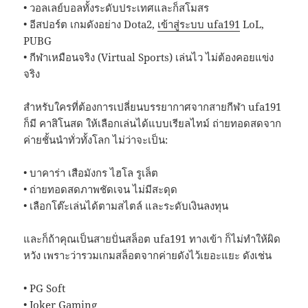
• วอลเลย์บอลทั้งระดับประเทศและก็สโมสร
• อีสปอร์ต เกมดังอย่าง Dota2,
เข้าสู่ระบบ ufa191
LoL,
PUBG
• กีฬาเหมือนจริง (Virtual Sports) เล่นไว ไม่ต้องคอยแข่ง
จริง
สำหรับใครที่ต้องการเปลี่ยนบรรยากาศจากสายกีฬา ufa191
ก็มี คาสิโนสด ให้เลือกเล่นได้แบบเรียลไทม์ ถ่ายทอดสดจาก
ค่ายชั้นนำทั่วทั้งโลก ไม่ว่าจะเป็น:
• บาคาร่า เสือมังกร ไฮโล รูเล็ต
• ถ่ายทอดสดภาพชัดเจน ไม่มีสะดุด
• เลือกโต๊ะเล่นได้ตามสไตล์ และระดับเงินลงทุน
และก็ถ้าคุณเป็นสายปั่นสล็อต ufa191 ทางเข้า ก็ไม่ทำให้ผิด
หวัง เพราะว่ารวมเกมสล็อตจากค่ายดังไว้เยอะแยะ ดังเช่น
• PG Soft
• Joker Gaming