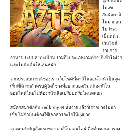
จุดกับคนที่
ไม่เคย
สัมผัสคาสิ
โนมาก่อน
ไม่ว่าจะ
เป็นหน้า
เว็บไซต์
รายการ
อาหาร ระบบลงทะเบียน รวมถึงประเภทเกมต่างๆก็เข้าใจง่าย
และไม่บีบคั้นให้เล่นหนัก
จากประสบการณ์ของเรา เว็บไซต์นี้คาสิโนออนไลน์ เป็นจุด
เริ่มที่ดีมากสำหรับผู้ใดก็ช่างที่อยากลองเริ่มเล่นคาสิโน
ออนไลน์โดยไม่ต้องกลัวเสียเปรียบหรือโดนหลอก
สมัครสมาชิกกับ redkong89 นั้นง่ายแล้วก็เร็วอย่างไม่น่า
เชื่อ ไม่จำเป็นต้องใช้เอกสารอะไรให้ยุ่งยาก
จุดเด่นสำคัญสิ่งแรกของ คาสิโนออนไลน์ คือขั้นตอนการลง