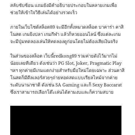
สลับซับซ้อน แถมยังมีคำอธิบายประกอบในหลายเกมเพื่อ
ช่วยให้เข้าใจวิธีเล่นได้อย่างรวดเร็ว
ภายในเว็บไซต์สล็อต89 จะมีอีกทั้งหมวดสล็อต บาคาร่า คาสิ
โนสด เกมยิงปลา เกมกีฬา แล้วก็หวยออนไลน์ ซึ่งแต่ละเกม
จะมีปุ่มทดลองเล่นให้ทดลองดูก่อนโดยไม่ต้องเสียเงินจริง
ในส่วนของสล็อต เว็บนี้redkong89 รวมค่ายดังไว้มากไม่
น้อยเลยทีเดียว ดังเช่นว่า PG Slot, Joker, Pragmatic Play
ฯลฯ ทุกค่ายมีเกมแตกง่ายสำหรับมือใหม่โดยเฉพาะ ส่วนคาสิ
โนสดก็มีดีลเลอร์สวยๆถ่ายทอดสดแบบเรียลไทม์จากค่าย
ระดับนานาชาติ ดังเช่น SA Gaming และก็ Sexy Baccarat
ซึ่งเราสามารถเลือกโต๊ะเล่นได้ตามงบและก็ความสบาย