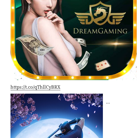
https://t.co/qThllCyBRX
…