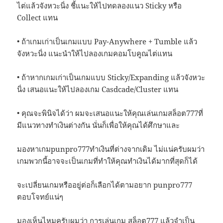
ไต่แล้วจังหวะนิ่ง ชี้แนะให้ไปทดลองแนว Sticky หรือ
Collect แทน
• ถ้าเกมเก่าเป็นเกมแบบ Pay-Anywhere + Tumble แล้ว
จังหวะนิ่ง แนะนำให้ไปลองเกมคอมโบคูณไต่แทน
• ถ้าหากเกมเก่าเป็นเกมแบบ Sticky/Expanding แล้วจังหวะ
นิ่ง เสนอแนะให้ไปลองเกม Casdcade/Cluster แทน
• คุณจะพินิจได้ว่า ผมจะเสนอแนะให้คุณเล่นเกมสล็อต777ที่
มีแนวทางทำเงินต่างกัน นั่นก็เพื่อให้คุณได้ศึกษาและ
มองหาเกมpunpro777ทำเงินที่ต่างจากเดิม ไม่แน่ครับผมว่า
เกมพวกนี้อาจจะเป็นเกมที่ทำให้คุณทำเงินได้มากที่สุดก็ได้
จะเปลี่ยนเกมหรืออยู่ต่อก็เลือกได้ตามอยาก punpro777
ตอบโจทย์แน่ๆ
มองเห็นไหมครับผมว่า การเล่นเกม สล็อต777 แล้วจำเป็น