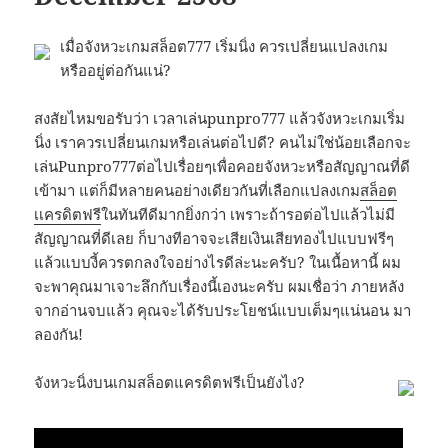
เมื่อจังหวะเกมสล็อต777 เริ่มนิ่ง ควรเปลี่ยนแปลงเกม
หรืออยู่ต่อกันแน่?
สงสัยไหมขอรับว่า เวลาเล่นpunpro777 แล้วจังหวะเกมเริ่ม
นิ่ง เราควรเปลี่ยนเกมหรือเล่นต่อไปดี? คนไม่ใช่น้อยเลือกจะ
เล่นPunpro777ต่อไปเรื่อยๆเพื่อคอยจังหวะหรือสัญญาณที่ดี
เข้ามา แต่ก็มีหลายคนอย่างเดียวกันที่เลือกแปลงเกม
สล็อต
เเครดิตฟรี
ในทันทีดีมากยิ่งกว่า เพราะถ้ารอต่อไปแล้วไม่มี
สัญญาณที่ดีเลย ก็บางทีอาจจะเสียเงินเสียทองไปแบบฟรีๆ
แล้วแบบงี้ควรตกลงใจอย่างไรดีล่ะนะครับ? ในเนื้อหานี้ ผม
จะพาคุณมาเจาะลึกกับเรื่องนี้เองนะครับ ผมเชื่อว่า ภายหลัง
จากอ่านจบแล้ว คุณจะได้รับประโยชน์แบบเต็มๆแน่นอน มา
ลองกัน!
จังหวะนิ่งบนเกมสล็อตแครดิตฟรีเป็นยังไง?