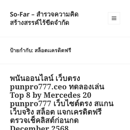
So-Far – สำรวจความคิด
สร้างสรรค์ไร้ขีดจำกัด
เมนู
และวิด
เจ็ต
ป้ายกำกับ:
สล็อตเเครดิตฟรี
พนันออนไลน์ เว็บตรง
punpro777.ceo ทดลองเล่น
Top 8 by Mercedes 20
punpro777 เว็บไซต์ตรง สแกน
เว็บจริง สล็อต แจกเครดิตฟรี
ตรวจเช็คลิสต์ก่อนกด
December 2568