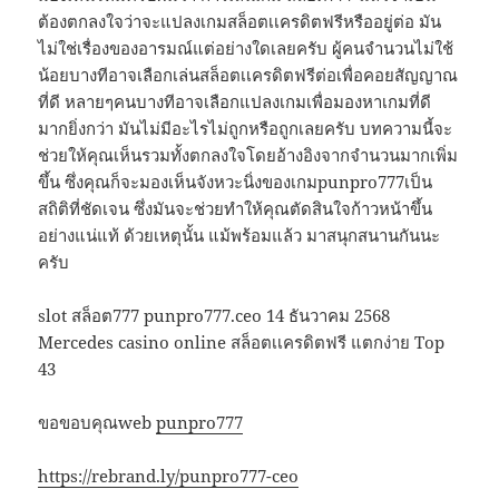
ต้องตกลงใจว่าจะแปลงเกมสล็อตเเครดิตฟรีหรืออยู่ต่อ มัน
ไม่ใช่เรื่องของอารมณ์แต่อย่างใดเลยครับ ผู้คนจำนวนไม่ใช้
น้อยบางทีอาจเลือกเล่นสล็อตเเครดิตฟรีต่อเพื่อคอยสัญญาณ
ที่ดี หลายๆคนบางทีอาจเลือกแปลงเกมเพื่อมองหาเกมที่ดี
มากยิ่งกว่า มันไม่มีอะไรไม่ถูกหรือถูกเลยครับ บทความนี้จะ
ช่วยให้คุณเห็นรวมทั้งตกลงใจโดยอ้างอิงจากจำนวนมากเพิ่ม
ขึ้น ซึ่งคุณก็จะมองเห็นจังหวะนิ่งของเกมpunpro777เป็น
สถิติที่ชัดเจน ซึ่งมันจะช่วยทำให้คุณตัดสินใจก้าวหน้าขึ้น
อย่างแน่แท้ ด้วยเหตุนั้น แม้พร้อมแล้ว มาสนุกสนานกันนะ
ครับ
slot สล็อต777 punpro777.ceo 14 ธันวาคม 2568
Mercedes casino online สล็อตเเครดิตฟรี แตกง่าย Top
43
ขอขอบคุณweb
punpro777
https://rebrand.ly/punpro777-ceo