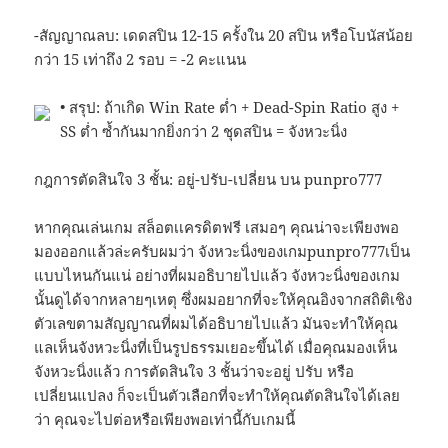
-สัญญาณลบ: เดดสปิน 12-15 ครั้งใน 20 สปิน หรือโบนัสน้อย
กว่า 15 เท่าถึง 2 รอบ = -2 คะแนน
• สรุป: ถ้าเกิด Win Rate ต่ำ + Dead-Spin Ratio สูง +
SS ต่ำ ซ้ำกันมากยิ่งกว่า 2 ชุดสปิน = จังหวะนิ่ง
กฎการตัดสินใจ 3 ชั้น: อยู่-ปรับ-เปลี่ยน บน punpro777
หากคุณเล่นเกม สล็อตเเครดิตฟรี เสมอๆ คุณน่าจะเพียงพอ
มองออกแล้วล่ะครับผมว่า จังหวะนิ่งของเกมpunpro777เป็น
แบบไหนกันแน่ อย่างที่ผมอธิบายไปแล้ว จังหวะนิ่งของเกม
นั้นดูได้จากหลายๆเหตุ ซึ่งผมอยากที่จะให้คุณอิงจากสถิติเชิง
ตัวเลขตามสัญญาณที่ผมได้อธิบายไปแล้ว มันจะทำให้คุณ
แลเห็นจังหวะนิ่งที่เป็นรูปธรรมเยอะขึ้นได้ เมื่อคุณมองเห็น
จังหวะนิ่งแล้ว การตัดสินใจ 3 ชั้นว่าจะอยู่ ปรับ หรือ
เปลี่ยนแปลง ก็จะเป็นตัวเลือกที่จะทำให้คุณตัดสินใจได้เลย
ว่า คุณจะไปต่อหรือเพียงพอเท่านี้กับเกมนี้