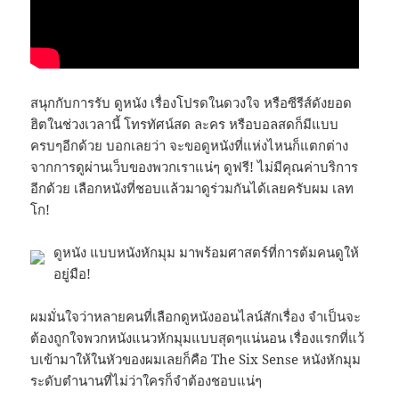
สนุกกับการรับ ดูหนัง เรื่องโปรดในดวงใจ หรือซีรีส์ดังยอด
ฮิตในช่วงเวลานี้ โทรทัศน์สด ละคร หรือบอลสดก็มีแบบ
ครบๆอีกด้วย บอกเลยว่า จะขอดูหนังที่แห่งไหนก็แตกต่าง
จากการดูผ่านเว็บของพวกเราแน่ๆ ดูฟรี! ไม่มีคุณค่าบริการ
อีกด้วย เลือกหนังที่ชอบแล้วมาดูร่วมกันได้เลยครับผม เลท
โก!
ดูหนัง แบบหนังหักมุม มาพร้อมศาสตร์ที่การต้มคนดูให้
อยู่มือ!
ผมมั่นใจว่าหลายคนที่เลือกดูหนังออนไลน์สักเรื่อง จำเป็นจะ
ต้องถูกใจพวกหนังแนวหักมุมแบบสุดๆแน่นอน เรื่องแรกที่แว้
บเข้ามาให้ในหัวของผมเลยก็คือ The Six Sense หนังหักมุม
ระดับตำนานที่ไม่ว่าใครก็จำต้องชอบแน่ๆ