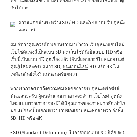
ทอง ไม่ต้องลงทะเบียนสมัครสมาชิก เลือกเรื่องที่ใช่แล้วมาดู
กันได้เลย
ความแตกต่างระหว่าง SD / HD และก็ 4K บนเว็บ ดูหนัง
ออนไลน์
ผมเชื่อว่าคุณควรต้องเคยทราบมาบ้างว่า เว็บดูหนังออนไลน์
เว็บไซต์แห่งนี้เป็นแบบ SD นะ เว็บไซต์นี้เป็นแบบ HD หรือ
เว็บนี้เป็นแบบ 4K ทุกเรื่องแล้ว (อันนี้แอบเวอร์ไปหน่อย) แต่
คุณรู้ไหมล่ะครับผมว่า SD,
หนังออนไลน์
HD หรือ 4K ไม่
เหมือนกันยังไง? แน่นอนครับผมว่า
พวกเรากำลังเอ่ยถึงความคมชัดของการรับดูหนังหรือซีรีส์
นั่นเองนะครับ ผู้คนจำนวนมากอาจจะจำว่า เว็บไซต์ ดูหนัง
ไทยแบบพวกเราอาจจะมิได้มีคุณภาพของภาพมากสักเท่าไร
นัก แม้กระนั้นบอกเลยว่า เว็บของเรามีหนังทุกจำพวก อีกทั้ง
SD, HD หรือ 4K
• SD (Standard Definition): ในการหนังแบบ SD ก็คือ จะมี