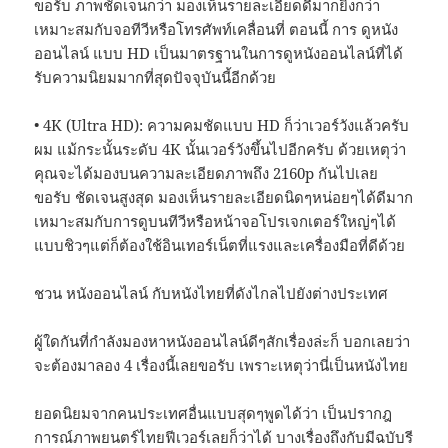
ขอรับ ภาพชัดเจนกว่า มองเห็นรายละเอียดดีมากยิ่งกว่า
เหมาะสมกับจอทีวีหรือโทรศัพท์เคลื่อนที่ ตอนนี้ การ ดูหนัง
ออนไลน์ แบบ HD เป็นมาตรฐานในการดูหนังออนไลน์ที่ได้
รับความนิยมมากที่สุดปัจจุบันนี้อีกด้วย
• 4K (Ultra HD): ความคมชัดแบบ HD ก็ว่าเวอร์วังแล้วครับ
ผม แม้กระนั้นระดับ 4K นั้นเวอร์วังขึ้นไปอีกครับ ด้วยเหตุว่า
คุณจะได้มองบนความละเอียดภาพถึง 2160p กันไปเลย
ขอรับ ชัดเจนสูงสุด มองเห็นรายละเอียดนิดๆหน่อยๆได้ดีมาก
เหมาะสมกับการดูบนทีวีหรือหน้าจอโปรเจกเตอร์ใหญ่ๆได้
แบบชิวๆแต่ก็ต้องใช้อินเทอร์เน็ตที่แรงและเครื่องมือที่ดีด้วย
ชวน หนังออนไลน์ กับหนังไทยที่ดังไกลไปยังต่างประเทศ
ผู้ใดกันที่กำลังมองหาหนังออนไลน์ดีๆสักเรื่องล่ะก็ บอกเลยว่า
จะต้องมาลอง 4 เรื่องนี้เลยขอรับ เพราะเหตุว่านี่เป็นหนังไทย
ยอดนิยมจากคนประเทศอื่นแบบสุดๆพูดได้ว่า เป็นปรากฎ
การณ์ภาพยนตร์ไทยฟีเวอร์เลยก็ว่าได้ บางเรื่องถึงกับมีฉบับรี