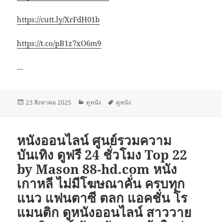
https://cutt.ly/XrFdH01b
https://t.co/pB1z7xO6m9
…
เขียน
หมวด
ป้าย
23 สิงหาคม 2025
ดูหนัง
ดูหนัง
เมื่อ
หมู่
กำกับ
หนังออนไลน์ ศูนย์รวมความ
บันเทิง ดูฟรี 24 ชั่วโมง Top 22
by Mason 88-hd.com หนัง
เกาหลี ไม่มีโฆษณาคั่น ครบทุก
แนว แฟนตาซี ตลก แอคชั่น โร
แมนติก ดูหนังออนไลน์ สาววาย