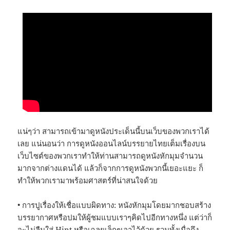
แน่ๆว่า สามารถเข้ามาดูหนังประเด็นนี้บนเว็บของพวกเราได้
เลย แน่นอนว่า การดูหนังออนไลน์บรรยายไทยเต็มเรื่องบน
เว็บไซต์ของพวกเราทำให้ท่านสามารถดูหนังหักมุมจำนวน
มากจากต่างแดนได้ แล้วก็จากการดูหนังพวกนี้เยอะแยะ ก็
ทำให้พวกเรามาพร้อมศาสตร์ที่น่าสนใจด้วย
• การปูเรื่องให้เชื่อแบบผิดทาง: หนังหักมุมโดยมากชอบสร้าง
บรรยากาศหรือปมให้ผู้ชมแบบเราๆคิดไปอีกทางหนึ่ง แต่ว่าก็
จะไม่ลืมใส่ Hint หรือเฉลยเล็กๆเอาไว้ด้วย รวมทั้งเมื่อถึง