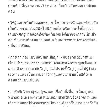
ตอนท้ายที่เฉลยความจริง พวกเราก็จะว้าวกันหมดเลยล่ะนะ
ครับ
• ใช้ผู้แสดงเป็นตัวหลอก: บางครั้งบางคราวนักแสดงที่ราวกับ
เป็นตัวเอก มองไม่มีพิษไม่มีภัยอะไร หรือบางครั้งก็อาจจะ
เล่นบทศัตรูมาตลอดทั้งเรื่อง ก็บางครั้งก็อาจจะกลายเป็นขั้ว
ตรงข้ามของตัวตนแรกเลยล่ะครับผม ราวศาสตราจารย์สเน
ปนั่นล่ะครับผม
• การเล่าเรื่องแบบหลบซ่อนข้อมูล: ผมขอยกตัวอย่างหนัง
เรื่อง The Six Sense เลยครับ ตัวละครเด็กชายพูดเชือนแช
มอว่าตัวเขาเสวนากับวิญญาณได้รวมทั้งวิญญาณไม่รู้ว่าตัว
เองตายแล้ว เป็นการบอกใบ้ว่าผู้แสดงนำชายเป็นผีตั้งแต่
ตอนแรกแบบเนียนๆ
• อาศัยจิตวิทยาผู้ชม: ผู้ชมชอบเชื่อกับสิ่งที่มองเห็นอยู่ตรง
หน้าเสมอ เพราะฉะนั้น หนังหักมุมส่วนใหญ่จึงสร้างภาพและ
เสียงมาหลอกให้พวกเราทายใจทางได้ยากขึ้น บางเวลาถึงกับ