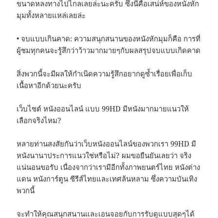
ขนาดหลงทางไปไกลเลยล่ะนะครับ ซึ่งนี่คือเสน่ห์ของหนังหัก
มุมทั้งหลายแหล่เลยล่ะ
• จบแบบเกินคาด: ความสนุกสนานของหนังหักมุมก็คือ การที่
ผู้ชมทุกคนจะรู้สึกว่าว้าวมากมายๆกับผลสรุปจบแบบเกิดคาด
สิ่งพวกนี้จะมีผลให้กำเนิดความรู้สึกอยากดูซ้ำเรื่อยเพื่อเก็บ
เนื้อหาอีกด้วยนะครับ
เว็บไซต์ หนังออนไลน์ แบบ 99HD มีหนังมากมายแนวให้
เลือกจริงไหม?
หลายท่านสงสัยกันว่าเว็บหนังออนไลน์ของพวกเรา 99HD มี
หนังนานาประการแนวใช่หรือไม่? ผมขอยืนยันเลยว่า จริง
แน่นอนขอรับ เนื่องจากว่าเรามีอีกทั้งภาพยนตร์ไทย หนังต่าง
แดน หนังการ์ตูน ซีรีส์ไทยและเทศล้นหลาม ซึ่งความบันเทิง
พวกนี้
จะทำให้คุณสนุกสนานและเอนจอยกับการรับดูแบบสุดๆได้