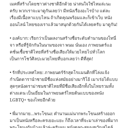
เมคที่สร้างโดยชาวต่างชาติอีกด้วย น่าสนใจใช่ไหมล่ะนะ
ครับ พวกเราจะมาดูกันเลยว่า มีหนังเรื่องอะไรบ้าง แต่ละ
เรื่องมีเนื้อหาแบบไหน ถ้าเกิดคุณพร้อมและก็เข้าเว็บ หนัง
ออนไลน์ ไทยของเราแล้วมาสนุกด้วยกันได้เลยครับ มาดูกัน!
• องค์บาก: เรียกว่าเป็นผลงานสร้างชื่อระดับตำนานของโทนี่
จา หรือที่รู้จักกันในนามของจา พนม นั่นเอง ภาพยนตร์แอ
คชั่นเชื้อชาติไทยที่สร้างชื่อเสียงให้มวยไทยไปทั่วโลก
เป็นการโชว์ศิลปะมวยไทยที่บอกเลยว่า ดีที่สุด!
• รักที่ประเทศไทย: ภาพยนตร์รักสุดโรแมนติกที่โล่งแจ้ง
กำเนิดดารานำชายมีชื่อแห่งสมัยอย่างมาริโอ้ เมาเร่อได้แบบ
สุดๆหนังดราม่าชนชาติไทยที่มีชื่อเสียงอีกทั้งในไทยรวมทั้ง
ต่างแดน เป็นเยี่ยมในภาพยนตร์ไทยต้นแบบของหนัง
LGBTQ+ ของไทยอีกด้วย
• พี่มากมาย…พระโขนง: ตำนานแม่นากพระโขนงสร้างออก
มาเป็นหนังหรือละครเยอะแยะ ก็ถึงเวลาที่จะมาเล่าของพี่มาก
พระโขนงกันบ้างแล้วล่ะครับผม หนังตลก-สยองขวัญสไตล์