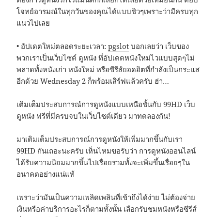
โจทย์อารมณ์ในทุกวันของคุณได้แบบชิวๆเพราะว่ามีครบทุก
แนวไปเลย
• อัปเดตใหม่ตลอดระยะเวลา:
pgslot
บอกเลยว่า เว็บของ
พวกเราเป็นเว็บไซต์ ดูหนัง ที่อัปเดตหนังใหม่ไวแบบสุดๆไม่
พลาดทั้งหนังเก่า หนังใหม่ หรือซีรีส์ยอดฮิตที่กำลังเป็นกระแส
อีกด้วย Wednesday 2 ก็พร้อมเสิร์ฟแล้วครับ ฮ่า…
เติมเต็มประสบการณ์การดูหนังแบบเหนือชั้นกับ 99HD เว็บ
ดูหนัง ฟรีที่มีครบจบในเว็บไซต์เดียว มาทดลองกัน!
มาเติมเต็มประสบการณ์การดูหนังให้เพิ่มมากขึ้นกับเรา
99HD กันเถอะนะครับ เห็นไหมขอรับว่า การดูหนังออนไลน์
ได้รับความนิยมมากขึ้นไปเรื่อยรวมทั้งจะเพิ่มขึ้นเรื่อยๆใน
อนาคตอย่างแน่แท้
เพราะว่ามันเป็นความเพลิดเพลินที่เข้าถึงได้ง่าย ไม่ต้องจ่าย
เงินหรือค่าบริการอะไรก็ตามทั้งนั้น เลือกรับชมหนังหรือซีรีส์