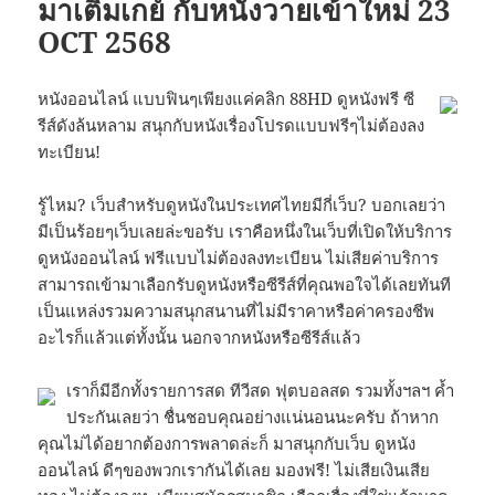
มาเติมเกย์ กับหนังวายเข้าใหม่ 23
OCT 2568
หนังออนไลน์ แบบฟินๆเพียงแค่คลิก 88HD ดูหนังฟรี ซี
รีส์ดังล้นหลาม สนุกกับหนังเรื่องโปรดแบบฟรีๆไม่ต้องลง
ทะเบียน!
รู้ไหม? เว็บสำหรับดูหนังในประเทศไทยมีกี่เว็บ? บอกเลยว่า
มีเป็นร้อยๆเว็บเลยล่ะขอรับ เราคือหนึ่งในเว็บที่เปิดให้บริการ
ดูหนังออนไลน์ ฟรีแบบไม่ต้องลงทะเบียน ไม่เสียค่าบริการ
สามารถเข้ามาเลือกรับดูหนังหรือซีรีส์ที่คุณพอใจได้เลยทันที
เป็นแหล่งรวมความสนุกสนานที่ไม่มีราคาหรือค่าครองชีพ
อะไรก็แล้วแต่ทั้งนั้น นอกจากหนังหรือซีรีส์แล้ว
เราก็มีอีกทั้งรายการสด ทีวีสด ฟุตบอลสด รวมทั้งฯลฯ ค้ำ
ประกันเลยว่า ชื่นชอบคุณอย่างแน่นอนนะครับ ถ้าหาก
คุณไม่ได้อยากต้องการพลาดล่ะก็ มาสนุกกับเว็บ ดูหนัง
ออนไลน์ ดีๆของพวกเรากันได้เลย มองฟรี! ไม่เสียเงินเสีย