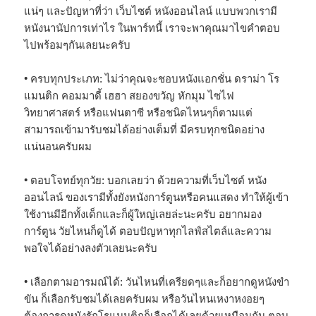
แน่ๆ และปัญหาที่ว่า เว็บไซต์ หนังออนไลน์ แบบพวกเรามี
หนังนานัปการเท่าไร ในพาร์ทนี้ เราจะพาคุณมาไขคำตอบ
ไปพร้อมๆกันเลยนะครับ
• ครบทุกประเภท: ไม่ว่าคุณจะชอบหนังแอกชั่น ดราม่า โร
แมนติก คอมมาดี้ เฮฮา สยองขวัญ หักมุม ไซไฟ
วิทยาศาสตร์ หรือแฟนตาซี หรือชนิดไหนๆก็ตามแต่
สามารถเข้ามารับชมได้อย่างเต็มที่ มีครบทุกชนิดอย่าง
แน่นอนครับผม
• ตอบโจทย์ทุกวัย: บอกเลยว่า ด้วยความที่เว็บไซต์ หนัง
ออนไลน์ ของเรามีทั้งยังหนังการ์ตูนหรือคนแสดง ทำให้ผู้เข้า
ใช้งานมีอีกทั้งเด็กและก็ผู้ใหญ่เลยล่ะนะครับ อยากมอง
การ์ตูน วัยไหนก็ดูได้ ตอบปัญหาทุกไลฟ์สไตล์และความ
พอใจได้อย่างลงตัวเลยนะครับ
• เลือกตามอารมณ์ได้: วันไหนที่เครียดๆและก็อยากดูหนังขำ
ขัน ก็เลือกรับชมได้เลยครับผม หรือวันไหนเหงาหงอยๆ
ต้องการดูหนังรักโรแมนติกก็เลือกได้เลยด้วยเหมือนกัน ตอบ