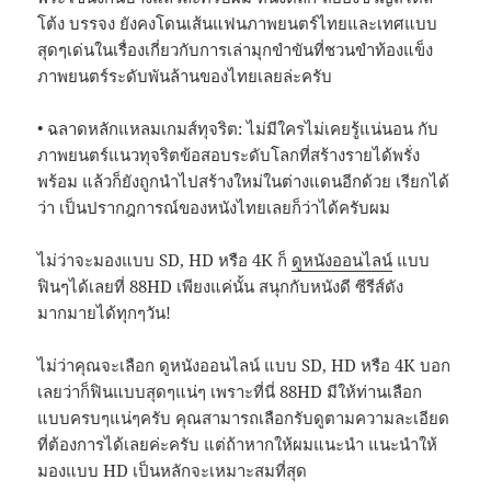
โต้ง บรรจง ยังคงโดนเส้นแฟนภาพยนตร์ไทยและเทศแบบ
สุดๆเด่นในเรื่องเกี่ยวกับการเล่ามุกขำขันที่ชวนขำท้องแข็ง
ภาพยนตร์ระดับพันล้านของไทยเลยล่ะครับ
• ฉลาดหลักแหลมเกมส์ทุจริต: ไม่มีใครไม่เคยรู้แน่นอน กับ
ภาพยนตร์แนวทุจริตข้อสอบระดับโลกที่สร้างรายได้พรั่ง
พร้อม แล้วก็ยังถูกนำไปสร้างใหม่ในต่างแดนอีกด้วย เรียกได้
ว่า เป็นปรากฎการณ์ของหนังไทยเลยก็ว่าได้ครับผม
ไม่ว่าจะมองแบบ SD, HD หรือ 4K ก็
ดูหนังออนไลน์
แบบ
ฟินๆได้เลยที่ 88HD เพียงแค่นั้น สนุกกับหนังดี ซีรีส์ดัง
มากมายได้ทุกๆวัน!
ไม่ว่าคุณจะเลือก ดูหนังออนไลน์ แบบ SD, HD หรือ 4K บอก
เลยว่าก็ฟินแบบสุดๆแน่ๆ เพราะที่นี่ 88HD มีให้ท่านเลือก
แบบครบๆแน่ๆครับ คุณสามารถเลือกรับดูตามความละเอียด
ที่ต้องการได้เลยค่ะครับ แต่ถ้าหากให้ผมแนะนำ แนะนำให้
มองแบบ HD เป็นหลักจะเหมาะสมที่สุด