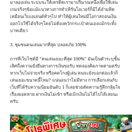
มาลองเล่น ระบบจะให้เครดิตเรามาปริมาณหนึ่งเพื่อใช้เล่น
เกมจริงๆข้อแม้แนวทางการทำเทิร์นโอเวอร์ก็มิได้อำมหิต
เหมือนเว็บเอเย่นต์ทั่วๆไป ทำให้ผู้เล่นใหม่มีโอกาสถอนเงิน
ออกไปใช้ได้จริงๆโดยไม่ต้องควักกระเป๋าตนเองแม้กระทั้ง
บาทเดียว
3. ชุมชนคนเล่นมากที่สุด ปลอดภัย 100%
การที่เว็บไซต์มี “คนเล่นเยอะที่สุด 100%” มันเป็นตัวระบุชั้น
เลิศถึงความยั่งยืนทางการเงินขอรับ ทดลองคิดภาพตามครับ
หากเว็บไม่จ่ายจริง หรือคดโกงผู้เล่น คนจะยังบอกต่อแล้วก็
เล่นเยอะขนาดนี้ไหม? แน่นอนว่าไม่มีทาง การเลือกเล่นกับ
เว็บที่ได้รับความนิยมอันดับ 1 ก็เลยช่วยตัดความรู้สึกกลุ้มใจ
เรื่องยอดหาย ฝากเงินไม่เข้า หรือเบิกเงินไม่ได้ไปได้เลยนะ
ครับ