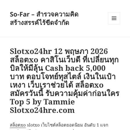
So-Far – สำรวจความคิด
สร้างสรรค์ไร้ขีดจำกัด
เมนู
และวิด
เจ็ต
Slotxo24hr 12 พฤษภา 2026
สล็อตxo คาสิโนเว็บดี ที่เปลี่ยนทุก
บิลให้มีลุ้น Cash back 5,000
บาท ตอบโจทย์ทุสไตล์ เงินในเป๋า
เหงา เว็บเราช่วยได้ สล็อตxo
สมัครวันนี้ รับความคุ้มค่าก่อนใคร
Top 5 by Tammie
Slotxo24hre.com
สล็อตxo
slotxo เว็บไซต์สล็อตยอดนิยม อันดับ 1 แจก