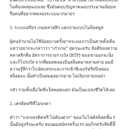
ไม่ต้องลงทุนเองเลย ซึ่งมันตอบปัญหาคนงบประมาณน้อยห
รือคนที่อยากทดลองระบบมากมายๆ
1. ระบบเสถียร เกมคลาสสิก แตกง่ายแบบไม่ล็อคยูส
ผู้คนจำนวนไม่ใช้น้อยบางครั้งอาจจะมองว่าเป็นค่ายดั้งเดิม
แต่ว่าอยากจะกล่าวว่า “เก๋าเกม” สุดๆนะครับ ข้อดีของความ
คลาสสิกคือ อัตราการจ่ายรางวัล (RTP) ของเขาออกจะนิ่ง
และก็โปร่งใส จากที่ผมทดลองปั่นสล็อตมาหลายค่าย ผมมี
ความรู้สึกว่าโบนัสแทรกและการเข้าฟีเจอร์ฟรีสปินของ
สล็อตxo นั้นทำเป็นสมดุลมากมาย ไม่เงียบหายจนน่า
กลัว รวมทั้งเมื่อใดที่แจ็คพอตแตก มันเป็นแปลงชีวิตได้เลย
2. เครดิตฟรีที่ไม่จกตา
คำว่า “แจกเครดิตฟรี ไม่ต้องฝาก” ของเว็บไซต์สล็อตชั้น 1
นั้นมีอยู่จริงนะครับ ตอนผมสมัครครั้งแรก ผมก็กดรับสิทธิ์นี้