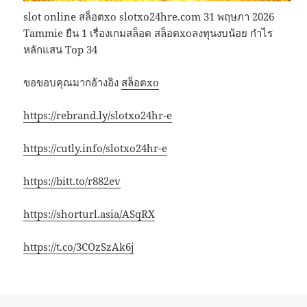
slot online สล็อตxo slotxo24hre.com 31 พฤษภา 2026
Tammie ยืน 1 เรื่องเกมสล็อต สล็อตxoลงทุนงบน้อย กำไร
หลักแสน Top 34
ขอขอบคุณมากอ้างอิง
สล็อตxo
https://rebrand.ly/slotxo24hr-e
https://cutly.info/slotxo24hr-e
https://bitt.to/r882ev
https://shorturl.asia/ASqRX
https://t.co/3COzSzAk6j