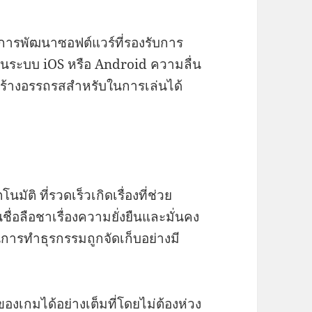
บการพัฒนาซอฟต์แวร์ที่รองรับการ
เป็นระบบ iOS หรือ Android ความลื่น
สร้างอรรถรสสำหรับในการเล่นได้
ัติ ที่รวดเร็วเกิดเรื่องที่ช่วย
ชื่อลือชาเรื่องความยั่งยืนและมั่นคง
การทำธุรกรรมถูกจัดเก็บอย่างมี
งเกมได้อย่างเต็มที่โดยไม่ต้องห่วง