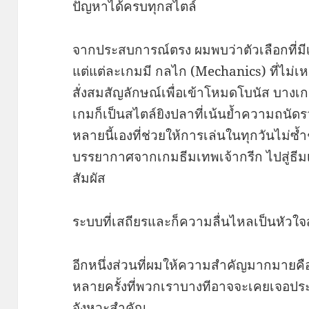
ปัญหาได้ครบทุกสไตล์
จากประสบการณ์ตรง ผมพบว่าตัวเลือกที่มีเย
แต่แต่ละเกมมี กลไก (Mechanics) ที่ไม่
สั่งสมสัญลักษณ์เพื่อเข้าโหมดโบนัส บางเกม
เกมก็เป็นสไตล์ยิงปลาที่เน้นย้ำความถนั
หลายนี้เองที่ช่วยให้การเล่นในทุกวันไม่
บรรยากาศจากเกมธีมเทพเจ้ากรีก ไปสู่ธีมเ
สัมผัส
ระบบที่เสถียรและก็ความลื่นไหลเป็นหัวใ
อีกหนึ่งส่วนที่ผมให้ความสำคัญมากมายค
หลายครั้งที่พวกเราบางทีอาจจะเคยเจอปร
จังหวะสำคัญ