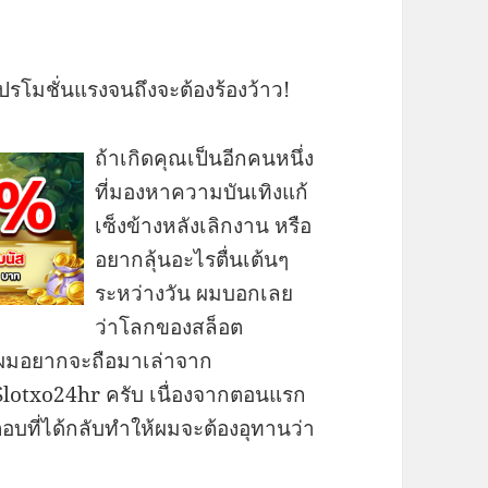
รโมชั่นแรงจนถึงจะต้องร้องว้าว!
ถ้าเกิดคุณเป็นอีกคนหนึ่ง
ที่มองหาความบันเทิงแก้
เซ็งข้างหลังเลิกงาน หรือ
อยากลุ้นอะไรตื่นเต้นๆ
ระหว่างวัน ผมบอกเลย
ว่าโลกของสล็อต
ี่ผมอยากจะถือมาเล่าจาก
 Slotxo24hr ครับ เนื่องจากตอนแรก
อบที่ได้กลับทำให้ผมจะต้องอุทานว่า