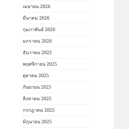
เมษายน 2026
มีนาคม 2026
กุมภาพันธ์ 2026
มกราคม 2026
ธันวาคม 2025
พฤศจิกายน 2025
ตุลาคม 2025
กันยายน 2025
สิงหาคม 2025
กรกฎาคม 2025
มิถุนายน 2025