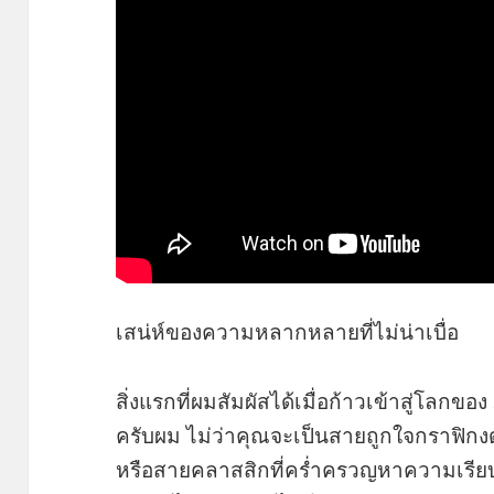
เสน่ห์ของความหลากหลายที่ไม่น่าเบื่อ
สิ่งแรกที่ผมสัมผัสได้เมื่อก้าวเข้าสู่โลก
ครับผม ไม่ว่าคุณจะเป็นสายถูกใจกราฟิก
หรือสายคลาสสิกที่คร่ำครวญหาความเรียบง