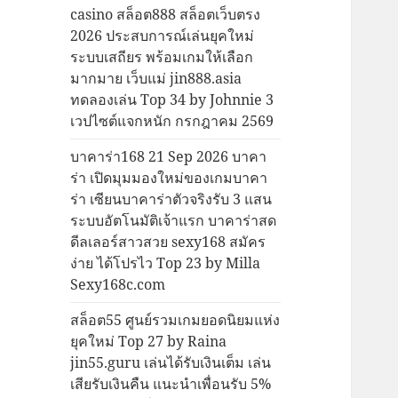
casino สล็อต888 สล็อตเว็บตรง
2026 ประสบการณ์เล่นยุคใหม่
ระบบเสถียร พร้อมเกมให้เลือก
มากมาย เว็บแม่ jin888.asia
ทดลองเล่น Top 34 by Johnnie 3
เวปไซต์แจกหนัก กรกฎาคม 2569
บาคาร่า168 21 Sep 2026 บาคา
ร่า เปิดมุมมองใหม่ของเกมบาคา
ร่า เซียนบาคาร่าตัวจริงรับ 3 แสน
ระบบอัตโนมัติเจ้าแรก บาคาร่าสด
ดีลเลอร์สาวสวย sexy168 สมัคร
ง่าย ได้โปรไว Top 23 by Milla
Sexy168c.com
สล็อต55 ศูนย์รวมเกมยอดนิยมแห่ง
ยุคใหม่ Top 27 by Raina
jin55.guru เล่นได้รับเงินเต็ม เล่น
เสียรับเงินคืน แนะนำเพื่อนรับ 5%