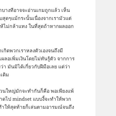
ราบางทีอาจจะอ่านเกมถูกแล้ว เห็น
บสุดๆแม้กระนั้นเนื่องจากเรามัวแต่
ำให้ไม่กล้าแทง ในที่สุดถ้าหากผลออก
ถ้าเกิดพวกเราหลงตัวเองจนถึงมี
เผลอเพิ่มเงินโดยไม่ทันรู้ตัว จากการ
า มันมิได้เกี่ยวกับฝีมือเลย แต่ว่า
เดิม
ส่วนใหญ่มักจะทำกันก็คือ พอเพียงแพ้
ขาดไป mindset แบบงี้จะทำให้พวก
ทำให้สุดท้ายก็เล่นตามอารมณ์จนถึง