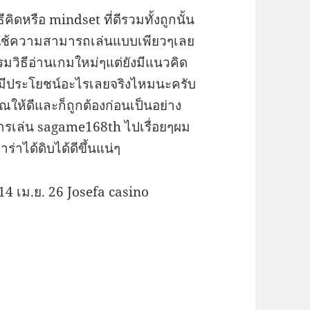
ดหรือ mindset ที่ดีรวมทั้งถูกนั้น
การใช้ความสามารถเล่นแบบเพียวๆเลย
มวิธีอ่านเกมใหม่ๆแต่ยังมีแนวคิด
ไม่มีประโยชน์อะไรเลยจริงไหมนะครับ
ุณให้ดีและก็ถูกต้องก่อนเป็นอย่าง
ารเล่น sagame168th ไปเรื่อยๆผม
่าได้ดิบได้ดีขึ้นแน่ๆ
 เม.ย. 26 Josefa casino