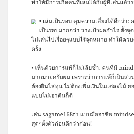
ทำให้มีการเกิดคนที่เล่นได้กับผู้ที่เล่นแล้ว
• เล่นเป็นรอบ คุมความเสี่ยงได้ดีกว่า: ค
เป็นรอบมากกว่า วางเป้าผลกำไร ตั้งจุ
ไม่เล่นไปเรื่อยๆแบบไร้จุดหมาย ทำให้ควบค
ครั้ง
• เห็นด้วยการแพ้ก็ไม่เสียซ้ำ: คนที่มี mind
มากมายครับผม เพราะว่าการแพ้ก็เป็นส่วนใ
ต้องฝืนไล่ทุน ไม่ต้องเพิ่มเงินในแต่ละไม้
แบบไม่เอาคืนก็ดี
เล่น sagame168th แบบมืออาชีพ minds
สุดๆตั้งตัวก่อนดีกว่าก่อน!