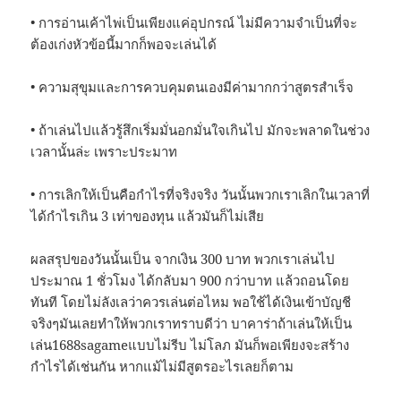
• การอ่านเค้าไพ่เป็นเพียงแค่อุปกรณ์ ไม่มีความจำเป็นที่จะ
ต้องเก่งหัวข้อนี้มากก็พอจะเล่นได้
• ความสุขุมและการควบคุมตนเองมีค่ามากกว่าสูตรสำเร็จ
• ถ้าเล่นไปแล้วรู้สึกเริ่มมั่นอกมั่นใจเกินไป มักจะพลาดในช่วง
เวลานั้นล่ะ เพราะประมาท
• การเลิกให้เป็นคือกำไรที่จริงจริง วันนั้นพวกเราเลิกในเวลาที่
ได้กำไรเกิน 3 เท่าของทุน แล้วมันก็ไม่เสีย
ผลสรุปของวันนั้นเป็น จากเงิน 300 บาท พวกเราเล่นไป
ประมาณ 1 ชั่วโมง ได้กลับมา 900 กว่าบาท แล้วถอนโดย
ทันที โดยไม่ลังเลว่าควรเล่นต่อไหม พอใช้ได้เงินเข้าบัญชี
จริงๆมันเลยทำให้พวกเราทราบดีว่า บาคาร่าถ้าเล่นให้เป็น
เล่น1688sagameแบบไม่รีบ ไม่โลภ มันก็พอเพียงจะสร้าง
กำไรได้เช่นกัน หากแม้ไม่มีสูตรอะไรเลยก็ตาม