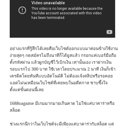
อย่างแรกที่รู้สึกได้เลยคือเว็บไซต์ออกแบบมาค่อนข้างใช้งาน
ง่ายสุดๆ กดสมัครไม่ถึงนาทีก็ได้ยูสแล้ว กรอกแค่เบอร์มือถือ
ตั้งรหัสผ่าน แล้วผูกบัญชีไว้เบิกเงิน เท่านั้นเอง เราฝากเงิน
รอบแรกไป 300 บาท ใช้เวลาโดยประมาณ 2 นาที เงินก็เข้า
เครดิตโดยทันทีแบบอัตโนมัติ ไม่ต้องแจ้งสลิปหรือรอคอย
แอดไม่นเหมือนเว็บไซต์ที่เคยพบในอดีตกาล ซาบซึ้งใจ
ตั้งแต่ขั้นตอนนี้เลย
1688sagame มีเกมมากมายเกินคาด ไม่ใช่แค่บาคาร่าหรือ
สล็อต
ช่วงแรกนึกว่าในเว็บไซต์จะมีเพียงแค่บาคาร่ากับสล็อต แต่