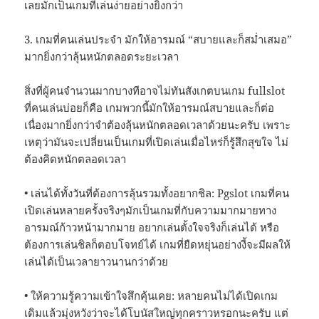
เลยมักเป็นเกมที่เล่นง่ายอย่างยิ่งกว่า
3. เกมที่คนเล่นประจำ มักให้อารมณ์ “สบายและก็สม่ำเสมอ”
มากยิ่งกว่าลุ้นหนักตลอดระยะเวลา
สิ่งที่ผู้คนจำนวนมากบางทีอาจไม่ทันสังเกตบนเกม fullslot
ที่คนเล่นบ่อยก็คือ เกมพวกนี้มักให้อารมณ์สบายและก็ต่อ
เนื่องมากยิ่งกว่าจำต้องลุ้นหนักตลอดเวลาด้วยนะครับ เพราะ
เหตุว่ามันจะเปลี่ยนเป็นเกมที่เปิดเล่นเมื่อไหร่ก็รู้สึกสุขใจ ไม่
ต้องคิดหนักตลอดเวลา
• เล่นได้ทั้งวันที่ต้องการลุ้นรวมทั้งอยากชิล: Pgslot เกมที่คน
เปิดเล่นหลายครั้งจริงๆมักเป็นเกมที่กับความมากมายทาง
อารมณ์ก้าวหน้ามากมาย อยากเล่นตั้งใจจริงก็เล่นได้ หรือ
ต้องการเล่นชิลก็ตอบโจทย์ได้ เกมที่ยืดหยุ่นอย่างงี้จะมีผลให้
เล่นได้เป็นเวลายาวนานกว่าด้วย
• ให้ความรู้ความเข้าใจสึกคุ้นเคย: หลายคนไม่ได้เปิดเกม
เดิมแล้วมุ่งหวังว่าจะได้โบนัสใหญ่ทุกคราวหรอกนะครับ แต่