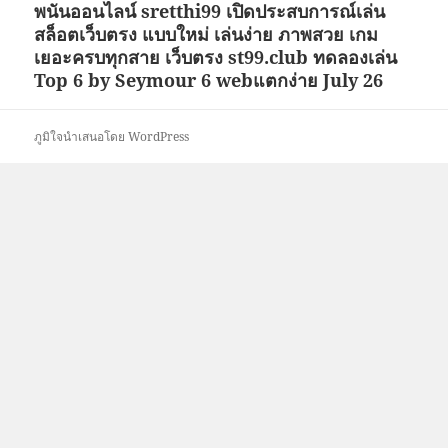
พนันออนไลน์ sretthi99 เปิดประสบการณ์เล่น
เรื่อง
สล็อตเว็บตรง แบบใหม่ เล่นง่าย ภาพสวย เกม
ต่อ
เยอะครบทุกสาย เว็บตรง st99.club ทดลองเล่น
ไป:
Top 6 by Seymour 6 webแตกง่าย July 26
ภูมิใจนำเสนอโดย WordPress