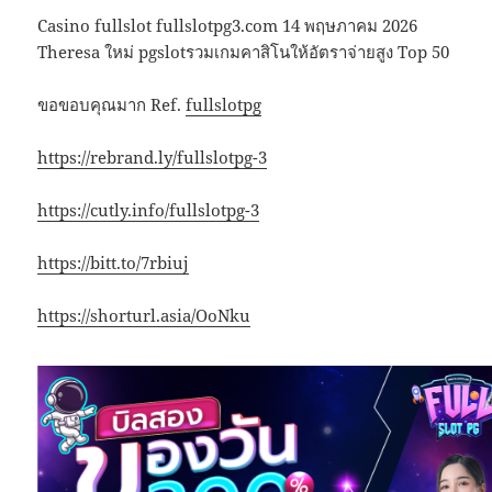
Casino fullslot fullslotpg3.com 14 พฤษภาคม 2026
Theresa ใหม่ pgslotรวมเกมคาสิโนให้อัตราจ่ายสูง Top 50
ขอขอบคุณมาก Ref.
fullslotpg
https://rebrand.ly/fullslotpg-3
https://cutly.info/fullslotpg-3
https://bitt.to/7rbiuj
https://shorturl.asia/OoNku