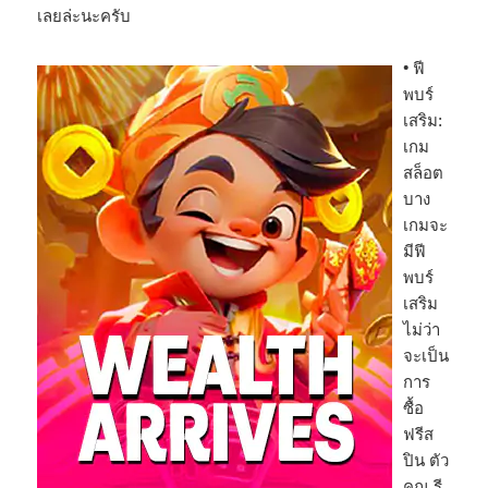
เลยล่ะนะครับ
• ฟี
พบร์
เสริม:
เกม
สล็อต
บาง
เกมจะ
มีฟี
พบร์
เสริม
ไม่ว่า
จะเป็น
การ
ซื้อ
ฟรีส
ปิน ตัว
คูณ รี