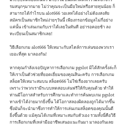
รมสนุกๆมากมาย ไม่ว่าคุณจะเป็นมือใหม่หรือสายทุนน้อย ก็
สามารถได้กำไรบน alot666 วอเลทได้อย่างไม่ต้องสงสัย
สมัครเป็นสมาชิกใหม่ง่ายๆวันนี้ เพียงกรอกข้อมูลไม่กี่อย่าง
แค่นั้น เข้าเล่นเกมกับเราได้เลยในทันที อย่ารอคอยช้า ลง
ทะเบียนเป็นสมาชิกเลย!
วิธีเลือกเกม alot666 ให้เหมาะกับสไตล์การเล่นของพวกเรา
เยอะที่สุด มาลองกัน!
หากคุณกำลังเจอปัญหาการเลือกเกม pgslot มิได้สักครั้งล่ะก็
ให้เราเป็นตัวช่วยที่ยอดเยี่ยมของคุณสินะครับ การเลือกเกม
สล็อตให้เหมาะสมบน สล็อต666 ไม่ใช่เรื่องยากเลยครับ
เพราะว่าพวกเรามีระบบทดสอบเล่นฟรีให้กับคุณด้วย ทำให้
ท่านมีโอกาสสำหรับการศึกษาและทำการค้นพบเกม pgslot
ทางเข้าได้ง่ายมากยิ่งขึ้น ได้โอกาสลองผิดลองถูกได้มากขึ้น
ซึ่งมันก็จะนำมาซึ่งการทำให้การเล่นเกมสล็อตของคุณนั้นดี
ยิ่งขึ้นด้วย แม้คุณได้เกมที่เหมาะสมกับตัวเอง รวมทั้งนี่คือวิธี
การเลือกเกมที่เหล่ามืออาชีพเสนอแนะกันมา มาลองกันเลย