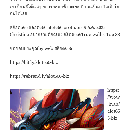
เครดิตฟรีได้แน่ๆ อย่ารอคอยช้า ลงทะเบียนแล้วมาบันเทิงใจ
กันได้เลย!
สล็อต666 สล็อต666 alot666.proth.biz 9 ก.ค. 2025
Christina อยากรวยต้องลอง สล็อต666True wallet Top 33
ขอขอบพระคุณby web
สล็อต666
https://bit.ly/alot666-biz
https://rebrand.ly/alot666-biz
https:
//wow
.in.th/
alot66
6-biz