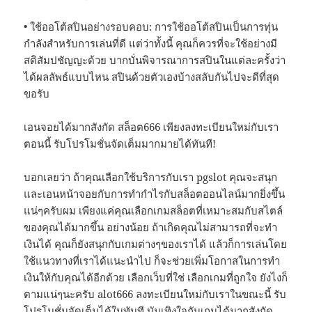
• ใช้ออโต้สปินอย่างรอบคอบ: การใช้ออโต้สปินเป็นการทุ่น
กำลังสำหรับการเล่นที่ดี แต่ว่าทั้งนี้ คุณก็ควรที่จะใช้อย่างมี
สติสัมปชัญญะด้วย บากบั่นพิจารณาการสปินในแต่ละครั้งว่า
ได้ผลลัพธ์แบบไหน สปินด้วยตัวเองบ้างสลับกันไปจะดีที่สุด
ขอรับ
เอนจอยได้มากสังกัด สล็อต666 เพียงลงทะเบียนใหม่กับเรา
ตอนนี้ รับโปรโมชั่นจัดเต็มมากมายได้ทันที!
บอกเลยว่า ถ้าคุณเลือกใช้บริการกับเรา pgslot คุณจะสนุก
และเอนหน้าจอยกับการทำกำไรกับสล็อตออนไลน์มากยิ่งขึ้น
แน่ๆครับผม เพียงแค่คุณเลือกเกมสล็อตที่เหมาะสมกับสไตล์
ของคุณได้มากขึ้น อย่างน้อย ถ้าเกิดคุณไม่สามารถที่จะทำ
เงินได้ คุณก็ยังสนุกกับเกมต่างๆของเราได้ แล้วก็การเล่นโดย
ใช้แนวทางที่เราได้แนะนำไป ก็จะช่วยเพิ่มโอกาสในการทำ
เงินให้กับคุณได้อีกด้วย เลือกเว็บที่ใช่ เลือกเกมที่ถูกใจ ยังไงก็
ตามแน่ๆนะครับ alot666 ลงทะเบียนใหม่กับเราในขณะนี้ รับ
โปรโมชั่นจัดเต็มได้ในทันที บันเทิงใจกับเกมได้มากสังกัด