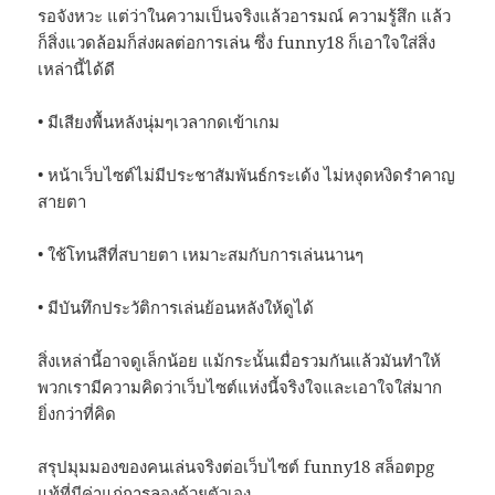
รอจังหวะ แต่ว่าในความเป็นจริงแล้วอารมณ์ ความรู้สึก แล้ว
ก็สิ่งแวดล้อมก็ส่งผลต่อการเล่น ซึ่ง funny18 ก็เอาใจใส่สิ่ง
เหล่านี้ได้ดี
• มีเสียงพื้นหลังนุ่มๆเวลากดเข้าเกม
• หน้าเว็บไซต์ไม่มีประชาสัมพันธ์กระเด้ง ไม่หงุดหงิดรำคาญ
สายตา
• ใช้โทนสีที่สบายตา เหมาะสมกับการเล่นนานๆ
• มีบันทึกประวัติการเล่นย้อนหลังให้ดูได้
สิ่งเหล่านี้อาจดูเล็กน้อย แม้กระนั้นเมื่อรวมกันแล้วมันทำให้
พวกเรามีความคิดว่าเว็บไซต์แห่งนี้จริงใจและเอาใจใส่มาก
ยิ่งกว่าที่คิด
สรุปมุมมองของคนเล่นจริงต่อเว็บไซต์ funny18 สล็อตpg
แท้ที่มีค่าแก่การลองด้วยตัวเอง