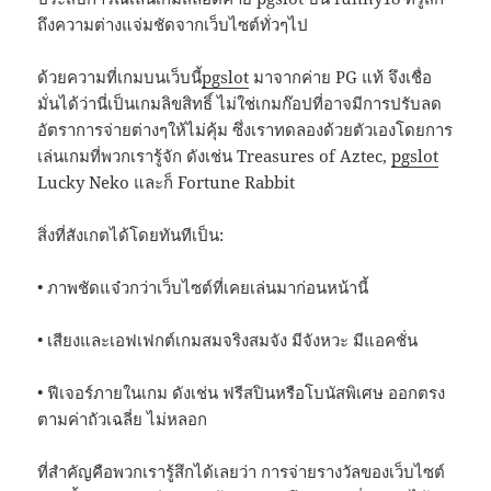
ถึงความต่างแจ่มชัดจากเว็บไซต์ทั่วๆไป
ด้วยความที่เกมบนเว็บนี้
pgslot
มาจากค่าย PG แท้ จึงเชื่อ
มั่นได้ว่านี่เป็นเกมลิขสิทธิ์ ไม่ใช่เกมก๊อปที่อาจมีการปรับลด
อัตราการจ่ายต่างๆให้ไม่คุ้ม ซึ่งเราทดลองด้วยตัวเองโดยการ
เล่นเกมที่พวกเรารู้จัก ดังเช่น Treasures of Aztec,
pgslot
Lucky Neko และก็ Fortune Rabbit
สิ่งที่สังเกตได้โดยทันทีเป็น:
• ภาพชัดแจ๋วกว่าเว็บไซต์ที่เคยเล่นมาก่อนหน้านี้
• เสียงและเอฟเฟกต์เกมสมจริงสมจัง มีจังหวะ มีแอคชั่น
• ฟีเจอร์ภายในเกม ดังเช่น ฟรีสปินหรือโบนัสพิเศษ ออกตรง
ตามค่าถัวเฉลี่ย ไม่หลอก
ที่สำคัญคือพวกเรารู้สึกได้เลยว่า การจ่ายรางวัลของเว็บไซต์