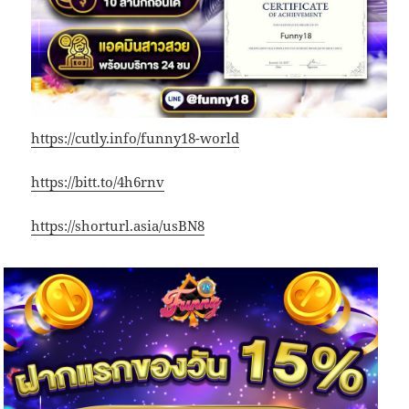
https://cutly.info/funny18-world
https://bitt.to/4h6rnv
https://shorturl.asia/usBN8