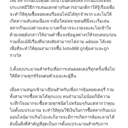
เลย์ สลากกินแบ่งหุ้นต่างถิ่น เป็นต้นซึ่งสลากกินแบ่งแต่ละ
ประเภทมีวิธีการเล่นแตกต่างกันควรอ่านกติกาให้รู้เรื่องเพื่อ
จะทำให้คุณซื้อลอตเตอรี่ออนไลน์ได้ทุกจำพวก และไม่ให้
เกิดความสับสนเนื่องจากมือใหม่หลายคนที่พึ่งจะเริ่มเล่น
สลากกินแบ่งต่างแดน บางครั้งอาจจะงวยงงและไม่เข้าใจ
ด้วยเหตุดังกล่าวให้อ่านคำชี้แจงข้อมูลต่างๆให้รอบคอบก่อน
รวมทั้งแม้มีเรื่องที่น่าสงสัยสามารถไต่ถาม admin ได้เลย
เพื่อที่จะทำให้คุณสามารถซื้อ lotto888 ถูกคุ้มค่าและถูก
รางวัล
5.ตั้งงบประมาณสำหรับเพื่อการเล่นลอตเตอรี่ทุกครั้งเพื่อไม่
ให้มีความทุกข์ร้อนต่อตัวเองและผู้อื่น
เมื่อความสนุกเข้ามาเยือนสำหรับเพื่อการลุ้นลอตเตอรี่ รวม
ทั้งสามารถซื้อหวยได้ทุกแบบ คนจำนวนไม่น้อยก็มีความ
ระทึกใจอยากจะซื้อหวยทุกชนิดไปพร้อมๆกันแต่หากว่าคุณ
ไม่ตั้งงบประมาณ จะทำให้คุณใช้เงินในการซื้อสลากกินแบ่ง
ออนไลน์มากเกินไปและก็อาจจะมีการเกิดการล้มละลายได้
ดังนั้นสิ่งที่สำคัญที่สุดเป็นการตั้งงบประมาณสำหรับการ