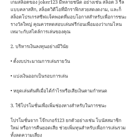
เกมสล็อตของ joker123 มีหลายชนิด อย่างเช่น สล็อต 3 รีล
แบบคลาสสิก, สล็อตวิดีโอที่มีกราฟิกสวยสดงดงาม, และก็
สล็อตโปรเกรสซีฟแจ็คพอตที่มอบโอกาสสำหรับเพื่อการชนะ
รางวัลใหญ่ คุณควรทดสอบเล่นฟรีก่อนเพื่อมองว่าเกมไหน
เหมาะกับสไตล์การเล่นของคุณ
2. บริหารเงินลงทุนอย่างมีวินัย
• ตั้งงบประมาณการเล่นรายวัน
• แบ่งเงินออกเป็นรอบการเล่น
• หยุดเล่นทันทีเมื่อได้กำไรหรือเสียเงินตามกำหนด
3. ใช้โปรโมชั่นเพื่อเพิ่มช่องทางสำหรับในการชนะ
โปรโมชั่นจาก โจ๊กเกอร์123 ยกตัวอย่างเช่น โบนัสสมาชิก
ใหม่ หรือการคืนยอดเสีย ช่วยเพิ่มทุนสำหรับเพื่อการเล่นรวม
ทั้งลดความเสี่ยง