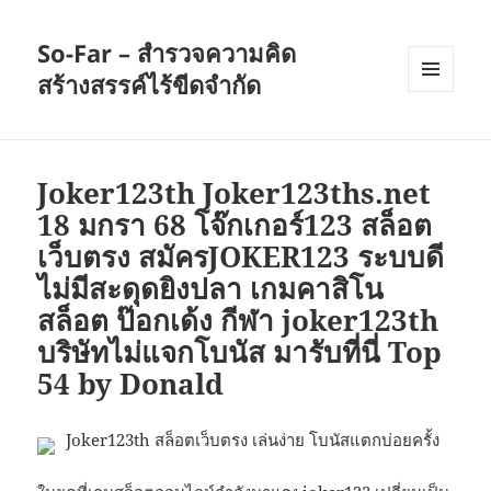
So-Far – สำรวจความคิด
สร้างสรรค์ไร้ขีดจำกัด
เมนู
และวิด
เจ็ต
Joker123th Joker123ths.net
18 มกรา 68 โจ๊กเกอร์123 สล็อต
เว็บตรง สมัครJOKER123 ระบบดี
ไม่มีสะดุดยิงปลา เกมคาสิโน
สล็อต ป๊อกเด้ง กีฬา joker123th
บริษัทไม่แจกโบนัส มารับที่นี่ Top
54 by Donald
Joker123th สล็อตเว็บตรง เล่นง่าย โบนัสแตกบ่อยครั้ง