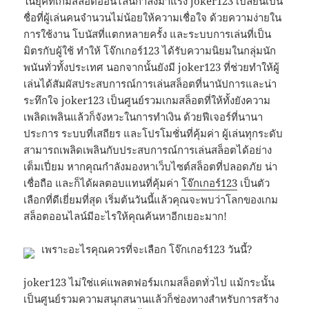
ในยุคที่เกมสล็อตออนไลน์กำลังมาแรง joker123 เปลี่ยนเป็น
ชื่อที่ผู้เล่นคนจำนวนไม่น้อยให้ความเชื่อใจ ด้วยความง่ายใน
การใช้งาน โบนัสที่แตกหลายครั้ง และระบบการเล่นที่เป็น
มิตรกับผู้ใช้ ทำให้ โจ๊กเกอร์123 ได้รับความนิยมในกลุ่มนัก
พนันทั่วทั้งประเทศ นอกจากนั้นยังมี joker123 ที่ช่วยทำให้ผู้
เล่นได้สัมผัสประสบการณ์การเล่นสล็อตที่นานัปการและน่า
ระทึกใจ joker123 เป็นศูนย์รวมเกมสล็อตที่ให้ทั้งยังความ
เพลิดเพลินแล้วก็จังหวะในการทำเงิน ด้วยฟีเจอร์ที่นานา
ประการ ระบบที่เสถียร และโปรโมชั่นที่คุ้มค่า ผู้เล่นทุกระดับ
สามารถเพลิดเพลินกับประสบการณ์การเล่นสล็อตได้อย่าง
เต็มเปี่ยม หากคุณกำลังมองหาเว็บไซต์สล็อตที่ปลอดภัย น่า
เชื่อถือ และก็ได้ผลตอบแทนที่คุ้มค่า
โจ๊กเกอร์123
เป็นตัว
เลือกที่ดีเยี่ยมที่สุด เริ่มต้นวันนี้แล้วคุณจะพบว่าโลกของเกม
สล็อตออนไลน์มีอะไรให้คุณค้นหาอีกเยอะมาก!
เพราะอะไรคุณควรที่จะเลือก โจ๊กเกอร์123 วันนี้?
joker123 ไม่ใช่แค่แพลตฟอร์มเกมสล็อตทั่วไป แม้กระนั้น
เป็นศูนย์รวมความสนุกสนานแล้วก็ช่องทางสำหรับการสร้าง