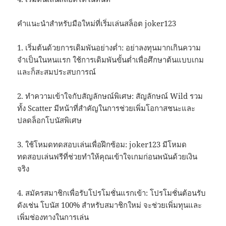
คำแนะนำสำหรับมือใหม่ที่เริ่มเล่นสล็อต joker123
1. เริ่มต้นด้วยการเดิมพันอย่างต่ำ: อย่าลงทุนมากเกินความ
จำเป็นในหนแรก ใช้การเดิมพันขั้นต่ำเพื่อศึกษาต้นแบบเกม
และก็สะสมประสบการณ์
2. ทำความเข้าใจกับสัญลักษณ์พิเศษ: สัญลักษณ์ Wild รวม
ทั้ง Scatter มีหน้าที่สำคัญในการช่วยเพิ่มโอกาสชนะและ
ปลดล็อกโบนัสพิเศษ
3. ใช้โหมดทดสอบเล่นเพื่อฝึกซ้อม: joker123 มีโหมด
ทดสอบเล่นฟรีที่ช่วยทำให้คุณเข้าใจเกมก่อนพนันด้วยเงิน
จริง
4. สมัครสมาชิกเพื่อรับโปรโมชั่นแรกเข้า: โปรโมชั่นต้อนรับ
ดังเช่น โบนัส 100% สำหรับสมาชิกใหม่ จะช่วยเพิ่มทุนและ
เพิ่มช่องทางในการเล่น