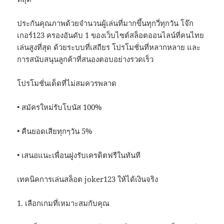
ประกันคุณภาพด้วยจำนวนผู้เล่นที่มากขึ้นทุกวี่ทุกวัน โจ๊ก
เกอร์123 ครองอันดับ 1 ของเว็บไซต์สล็อตออนไลน์ที่คนไทย
เล่นสูงที่สุด ด้วยระบบที่เสถียร โปรโมชั่นที่หลากหลาย และ
การสนับสนุนลูกค้าที่สนองตอบอย่างรวดเร็ว
โปรโมชั่นเด็ดที่ไม่สมควรพลาด
• สมัครใหม่รับโบนัส 100%
• คืนยอดเสียทุกๆวัน 5%
• เสนอแนะเพื่อนฝูงรับเครดิตฟรีในทันที
เทคนิคการเล่นสล็อต joker123 ให้ได้เงินจริง
1. เลือกเกมที่เหมาะสมกับคุณ