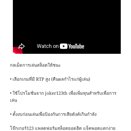
กลเม็ดการเล่นสล็อตให้ชนะ
• เลือกเกมที่มี RTP สูง (คืนผลกำไรแก่ผู้เล่น)
• ใช้โปรโมชั่นจาก joker123th เพื่อเพิ่มทุนสำหรับเพื่อการ
เล่น
• ตั้งงบก่อนเล่นเพื่อป้องกันการเสียตังค์เกินกำลัง
โจ๊กเกอร์123 แพลตฟอร์มสล็อตยอดฮิต แจ็คพอตแตกง่าย