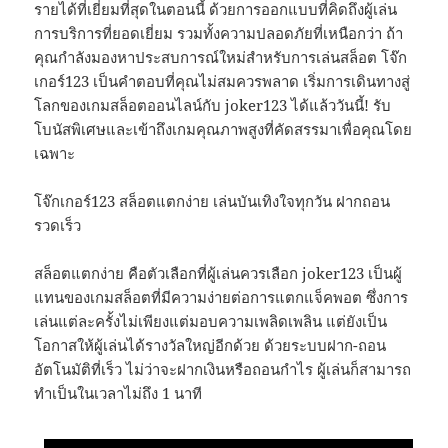
รายได้ที่เยี่ยมที่สุดในตอนนี้ ด้วยการออกแบบที่คิดถึงผู้เล่น
การบริการที่ยอดเยี่ยม รวมทั้งความปลอดภัยที่เหนือกว่า ถ้า
คุณกำลังมองหาประสบการณ์ใหม่สำหรับการเล่นสล็อต โจ๊ก
เกอร์123 เป็นคำตอบที่คุณไม่สมควรพลาด เริ่มการเดินทางสู่
โลกของเกมสล็อตออนไลน์กับ joker123 ได้แล้ววันนี้! รับ
โบนัสพิเศษและเข้าถึงเกมคุณภาพสูงที่คัดสรรมาเพื่อคุณโดย
เฉพาะ
โจ๊กเกอร์123 สล็อตแตกง่าย เล่นบันเทิงใจทุกวัน ฝากถอน
รวดเร็ว
สล็อตแตกง่าย คือตัวเลือกที่ผู้เล่นควรเลือก joker123 เป็นผู้
แทนของเกมสล็อตที่มีความง่ายต่อการแตกแจ็คพอต ซึ่งการ
เล่นแต่ละครั้งไม่เพียงแต่มอบความเพลิดเพลิน แต่ยังเป็น
โอกาสให้ผู้เล่นได้รางวัลใหญ่อีกด้วย ด้วยระบบฝาก-ถอน
อัตโนมัติที่เร็ว ไม่ว่าจะฝากเงินหรือถอนกำไร ผู้เล่นก็สามารถ
ทำเป็นในเวลาไม่ถึง 1 นาที