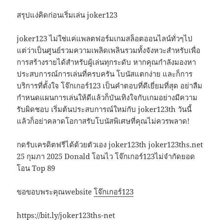
สรุปแง่คิดก่อนเริ่มเล่น joker123
joker123 ไม่ใช่แค่แพลตฟอร์มเกมสล็อตออนไลน์ทั่วๆไป
แต่ว่าเป็นศูนย์รวมความเพลิดเพลินรวมทั้งจังหวะสำหรับเพื่อ
การสร้างรายได้สำหรับผู้เล่นทุกระดับ หากคุณกำลังมองหา
ประสบการณ์การเล่นที่ครบครัน โบนัสแตกง่าย และก็การ
บริการที่ตั้งใจ โจ๊กเกอร์123 เป็นคำตอบที่ดีเยี่ยมที่สุด อย่าลืม
กำหนดแผนการเล่นให้ดีแล้วก็บันเทิงใจกับเกมอย่างมีความ
รับผิดชอบ เริ่มต้นประสบการณ์ใหม่กับ joker123th วันนี้
แล้วก็อย่าคลาดโอกาสรับโบนัสพิเศษที่คุณไม่ควรพลาด!
กดรับเครดิตฟรีได้ด้วยตัวเอง joker123th joker123ths.net
25 กุมภา 2025 Donald โอนไว โจ๊กเกอร์123ไม่จำกัดยอด
โอน Top 89
ขอขอบพระคุณwebsite
โจ๊กเกอร์123
https://bit.ly/joker123ths-net