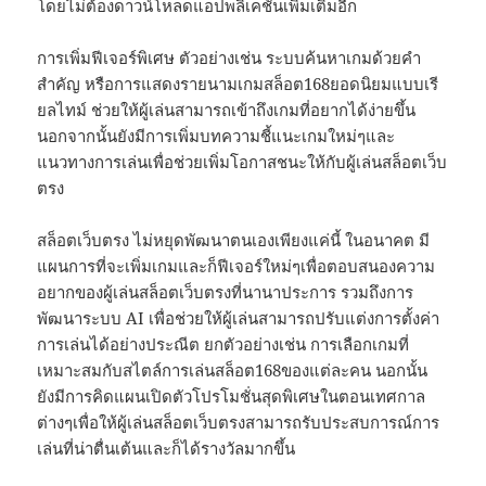
โดยไม่ต้องดาวน์โหลดแอปพลิเคชันเพิ่มเติมอีก
การเพิ่มฟีเจอร์พิเศษ ตัวอย่างเช่น ระบบค้นหาเกมด้วยคำ
สำคัญ หรือการแสดงรายนามเกมสล็อต168ยอดนิยมแบบเรี
ยลไทม์ ช่วยให้ผู้เล่นสามารถเข้าถึงเกมที่อยากได้ง่ายขึ้น
นอกจากนั้นยังมีการเพิ่มบทความชี้แนะเกมใหม่ๆและ
แนวทางการเล่นเพื่อช่วยเพิ่มโอกาสชนะให้กับผู้เล่นสล็อตเว็บ
ตรง
สล็อตเว็บตรง ไม่หยุดพัฒนาตนเองเพียงแค่นี้ ในอนาคต มี
แผนการที่จะเพิ่มเกมและก็ฟีเจอร์ใหม่ๆเพื่อตอบสนองความ
อยากของผู้เล่นสล็อตเว็บตรงที่นานาประการ รวมถึงการ
พัฒนาระบบ AI เพื่อช่วยให้ผู้เล่นสามารถปรับแต่งการตั้งค่า
การเล่นได้อย่างประณีต ยกตัวอย่างเช่น การเลือกเกมที่
เหมาะสมกับสไตล์การเล่นสล็อต168ของแต่ละคน นอกนั้น
ยังมีการคิดแผนเปิดตัวโปรโมชั่นสุดพิเศษในตอนเทศกาล
ต่างๆเพื่อให้ผู้เล่นสล็อตเว็บตรงสามารถรับประสบการณ์การ
เล่นที่น่าตื่นเต้นและก็ได้รางวัลมากขึ้น