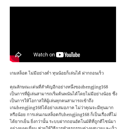
เกมสล็อต ไม่มีอย่างต่ำ ทุนน้อยก็เล่นได้ ฝากถอนเร็ว
คุณลักษณะเด่นที่สำคัญอีกอย่างหนึ่งของhengjing168
เป็นการที่ผู้เล่นสามารถเริ่มต้นพนันได้โดยไม่มีอย่างน้อย ซึ่ง
เป็นการให้โอกาสให้ผู้เล่นทุกคนสามารถเข้าถึง
เกมhengjing168ได้อย่างเสมอภาค ไม่ว่าคุณจะมีทุนมาก
หรือน้อย การเล่นเกมสล็อตกับhengjing168 ก็เป็นเรื่องที่ไม่
ได้ยากเย็น ยิ่งกว่านั้น ระบบฝากถอนอัตโนมัติที่ถูกดีไซน์มา
อย่างยอดเยี่ยม ช่วยให้วิธีการทำธุรกรรมต่างๆสบายและเร็ว