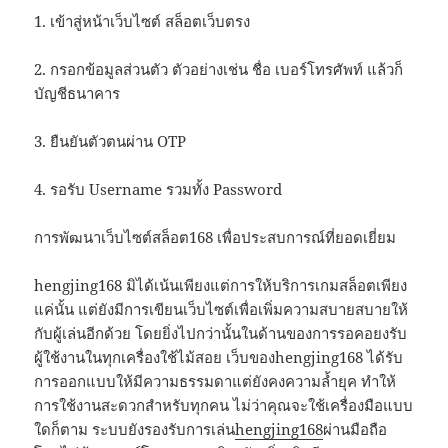
1. เข้าสู่หน้าเว็บไซต์ สล็อตเว็บตรง
2. กรอกข้อมูลส่วนตัว ตัวอย่างเช่น ชื่อ เบอร์โทรศัพท์ แล้วก็
บัญชีธนาคาร
3. ยืนยันตัวตนผ่าน OTP
4. รอรับ Username รวมทั้ง Password
การพัฒนาเว็บไซต์สล็อต168 เพื่อประสบการณ์ที่ยอดเยี่ยม
hengjing168 มิได้เน้นเพียงแต่การให้บริการเกมสล็อตเพียง
แค่นั้น แต่ยังมีการเขียนเว็บไซต์เพื่อเพิ่มความสบายสบายให้
กับผู้เล่นอีกด้วย โดยยิ่งไปกว่านั้นในด้านของการรอคอยงรับ
ผู้ใช้งานในทุกเครื่องใช้ไม้สอย เว็บของhengjing168 ได้รับ
การออกแบบให้มีความธรรมดาแต่ยังคงความล้ำยุค ทำให้
การใช้งานสะดวกสำหรับทุกคน ไม่ว่าคุณจะใช้เครื่องมือแบบ
ใดก็ตาม ระบบยังรองรับการเล่น
hengjing168
ผ่านมือถือ