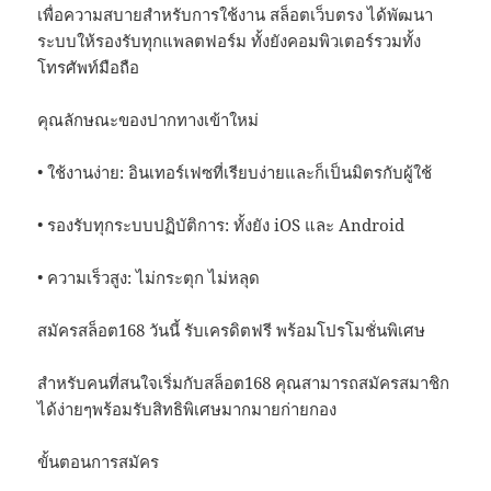
เพื่อความสบายสำหรับการใช้งาน สล็อตเว็บตรง ได้พัฒนา
ระบบให้รองรับทุกแพลตฟอร์ม ทั้งยังคอมพิวเตอร์รวมทั้ง
โทรศัพท์มือถือ
คุณลักษณะของปากทางเข้าใหม่
• ใช้งานง่าย: อินเทอร์เฟซที่เรียบง่ายและก็เป็นมิตรกับผู้ใช้
• รองรับทุกระบบปฏิบัติการ: ทั้งยัง iOS และ Android
• ความเร็วสูง: ไม่กระตุก ไม่หลุด
สมัครสล็อต168 วันนี้ รับเครดิตฟรี พร้อมโปรโมชั่นพิเศษ
สำหรับคนที่สนใจเริ่มกับสล็อต168 คุณสามารถสมัครสมาชิก
ได้ง่ายๆพร้อมรับสิทธิพิเศษมากมายก่ายกอง
ขั้นตอนการสมัคร