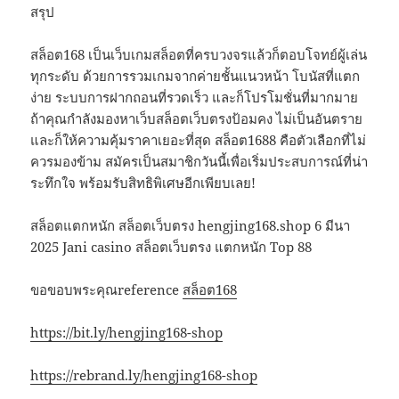
สรุป
สล็อต168 เป็นเว็บเกมสล็อตที่ครบวงจรแล้วก็ตอบโจทย์ผู้เล่น
ทุกระดับ ด้วยการรวมเกมจากค่ายชั้นแนวหน้า โบนัสที่แตก
ง่าย ระบบการฝากถอนที่รวดเร็ว และก็โปรโมชั่นที่มากมาย
ถ้าคุณกำลังมองหาเว็บสล็อตเว็บตรงป้อมคง ไม่เป็นอันตราย
และก็ให้ความคุ้มราคาเยอะที่สุด สล็อต1688 คือตัวเลือกที่ไม่
ควรมองข้าม สมัครเป็นสมาชิกวันนี้เพื่อเริ่มประสบการณ์ที่น่า
ระทึกใจ พร้อมรับสิทธิพิเศษอีกเพียบเลย!
สล็อตแตกหนัก สล็อตเว็บตรง hengjing168.shop 6 มีนา
2025 Jani casino สล็อตเว็บตรง แตกหนัก Top 88
ขอขอบพระคุณreference
สล็อต168
https://bit.ly/hengjing168-shop
https://rebrand.ly/hengjing168-shop