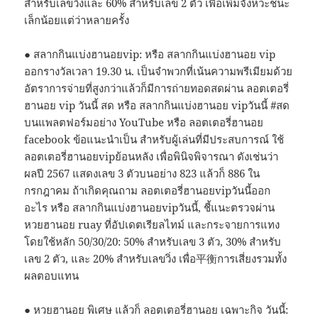
สำหรับเลขวิ่งและ 60% สำหรับเลข 2 ตัว เพื่อเพิ่มจังหวะชนะ
เล็กน้อยแต่ว่าหลายครั้ง
● สลากกินแบ่งฮานอยvip: หรือ สลากกินแบ่งฮานอย vip
ออกรางวัลเวลา 19.30 น. เป็นจำพวกที่เน้นความพรีเมียมด้วย
อัตราการจ่ายที่สูงกว่าแล้วก็มีการถ่ายทอดสดผ่าน ลอตเตอรี่
ฮานอย vip วันนี้ สด หรือ สลากกินแบ่งฮานอย vipวันนี้ #สด
บนแพลตฟอร์มอย่าง YouTube หรือ ลอตเตอรี่ฮานอย
facebook ข้อแนะนำเป็น สำหรับผู้เล่นที่มีประสบการณ์ ใช้
ลอตเตอรี่ฮานอยvipย้อนหลัง เพื่อพินิจพิจารณา ดังเช่นว่า
ผลปี 2567 แสดงเลข 3 ตัวบนอย่าง 823 แล้วก็ 886 ใน
กรกฎาคม ถ้าเกิดคุณถาม ลอตเตอรี่ฮานอยvipวันนี้ออก
อะไร หรือ สลากกินแบ่งฮานอยvipวันนี้, ชี้แนะตรวจผ่าน
หวยฮานอย ruay ที่อัปเดตเรียลไทม์ และกระจายการแทง
โดยใช้หลัก 50/30/20: 50% สำหรับเลข 3 ตัว, 30% สำหรับ
เลข 2 ตัว, และ 20% สำหรับเลขวิ่ง เพื่อ平衡การเสี่ยงรวมทั้ง
ผลตอบแทน
● หวยฮานอย พิเศษ แล้วก็ ลอตเตอรี่ฮานอย เฉพาะกิจ วันนี้: