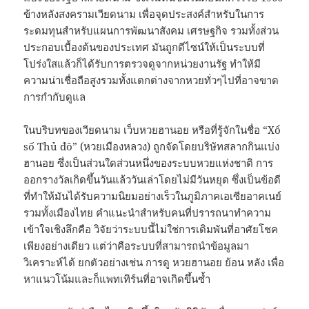
ข้างหลังสงครามเวียดนาม เพื่อจุดประสงค์สำหรับในการ
ระดมทุนสำหรับแผนการพัฒนาสังคม เศรษฐกิจ รวมทั้งส่วน
ประกอบเบื้องต้นของประเทศ มันถูกดีไซน์ให้เป็นระบบที่
โปร่งใสแล้วก็ได้รับการตรวจดูจากหน่วยงานรัฐ ทำให้มี
ความน่าเชื่อถือสูงรวมทั้งแตกต่างจากหวยทั่วๆไปที่อาจขาด
การกำกับดูแล
ในบริบทของเวียดนาม เว็บหวยฮานอย หรือที่รู้จักในชื่อ “Xổ
số Thủ đô” (หวยเมืองหลวง) ถูกจัดโดยบริษัทสลากกินแบ่ง
ฮานอย ซึ่งเป็นส่วนใดส่วนหนึ่งของระบบหวยแห่งชาติ การ
ออกรางวัลเกิดขึ้นวันแล้ววันเล่าโดยไม่มีวันหยุด ซึ่งเป็นข้อดี
ที่ทำให้มันได้รับความนิยมอย่างเร็วในภูมิภาคเอเซียอาคเนย์
รวมทั้งเมืองไทย คำแนะนำสำหรับคนที่ปรารถนาทำความ
เข้าใจเชิงลึกคือ วิจัยว่าระบบนี้ไม่ใช่การเดิมพันที่อาศัยโชค
เพียงอย่างเดียว แต่ว่าคือระบบที่สามารถนำข้อมูลมา
วิเคราะห์ได้ ยกตัวอย่างเช่น การดู หวยฮานอย ย้อน หลัง เพื่อ
หาแนวโน้มและก็แพทเทิร์นที่อาจเกิดขึ้นซ้ำ