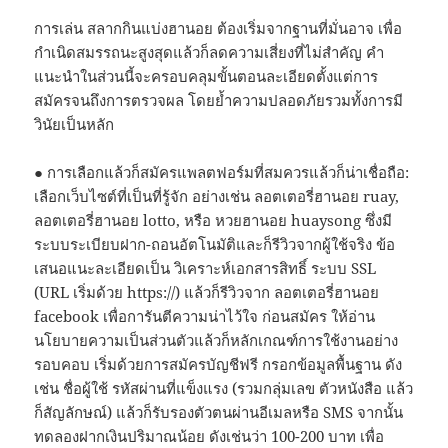
การเล่น สลากกินแบ่งฮานอย ต้องเริ่มจากฐานที่มั่นอาจ เพื่อ
กำเนิดสมรรถนะสูงสุดแล้วก็ลดความเสี่ยงที่ไม่สำคัญ คำ
แนะนำในส่วนนี้จะครอบคลุมขั้นตอนละเอียดตั้งแต่การ
สมัครจนถึงการตรวจผล โดยย้ำความปลอดภัยรวมทั้งการมี
วินัยเป็นหลัก
● การเลือกแล้วก็สมัครแพลตฟอร์มที่สมควรแล้วก็น่าเชื่อถือ:
เลือกเว็บไซต์ที่เป็นที่รู้จัก อย่างเช่น ลอตเตอรี่ฮานอย ruay,
ลอตเตอรี่ฮานอย lotto, หรือ หวยฮานอย huaysong ซึ่งมี
ระบบระเบียบฝาก-ถอนอัตโนมัติและก็รีวิวจากผู้ใช้จริง ข้อ
เสนอแนะละเอียดเป็น วิเคราะห์เอกสารสิทธิ์ ระบบ SSL
(URL เริ่มด้วย https://) แล้วก็รีวิวจาก ลอตเตอรี่ฮานอย
facebook เพื่อการันตีความน่าไว้ใจ ก่อนสมัคร ให้อ่าน
นโยบายความเป็นส่วนตัวแล้วก็หลักเกณฑ์การใช้งานอย่าง
รอบคอบ เริ่มด้วยการสมัครบัญชีฟรี กรอกข้อมูลพื้นฐาน ดัง
เช่น ชื่อผู้ใช้ รหัสผ่านที่แข็งแรง (รวมกลุ่มเลข ตัวหนังสือ แล้ว
ก็สัญลักษณ์) แล้วก็รับรองตัวตนผ่านอีเมลหรือ SMS จากนั้น
ทดลองฝากเงินปริมาณน้อย ดังเช่นว่า 100-200 บาท เพื่อ