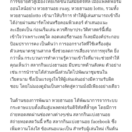
การขยายตัวสู่เมืองไทยเกิดขึ้นในสมัยดิจิทัล เมื่อแพลตฟอร์ม
ออนไลน์อย่าง หวยฮานอย ruay, หวยฮานอย lotto, รวมทั้ง
หวยฮานอยlotto เข้ามาให้บริการ ทำให้ผู้เล่นสามารถเข้าถึง
ได้ง่ายผ่านสมาร์ทโฟนหรือคอมพิวเตอร์ คำเสนอแนะ
ละเอียดเป็น ก่อนเริ่มเล่น ควรศึกษาประวัติศาสตร์นี้เพื่อ
เข้าใจว่าเพราะเหตุใด ลอตเตอรี่ฮานอย ก็เลยมีองค์ประกอบ
ป้อมปราการคง เป็นต้นว่า การออกรางวัลที่ใช้เครื่องสุ่ม
ตัวเลขมาตรฐานสากล ซึ่งช่วยลดการเสี่ยงจากการทุจริต ยิ่ง
กว่านั้น กระบวนการทำความรู้ความเข้าใจที่มาจะช่วยทำให้
คุณเห็นว่า สลากกินแบ่งฮานอย มีบทบาทด้านสังคม ตัวอย่าง
เช่น การนำรายได้ส่วนหนึ่งส่วนใดไปพัฒนาชุมชนใน
เวียดนาม ซึ่งเป็นแรงจูงใจให้ผู้เล่นเล่นอย่างมีความรับผิด
ชอบ โดยไม่มองดูมันเป็นทางลัดสู่ความมั่งมีเพียงอย่างเดียว
ในด้านของการพัฒนา หวยฮานอย ได้พัฒนาการจากระบบ
กระดาษแบบดั้งเดิมสู่แพลตฟอร์มดิจิทัลที่ล้ำยุค โดยมีการ
ถ่ายทอดสดผ่านช่องทางต่างๆเช่น สลากกินแบ่งฮานอย
#ถ่ายทอดสดวันนี้ หรือ สลากกินแบ่งฮานอย facebook ซึ่ง
เพิ่มความโล่งใส ข้อเสนอแนะเป็น สำหรับผู้เล่นใหม่ เริ่มต้น