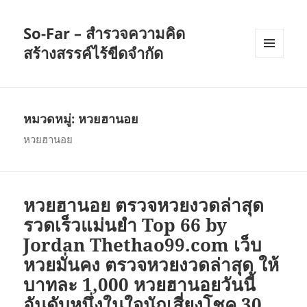
So-Far – สำรวจความคิด
สร้างสรรค์ไร้ขีดจำกัด
เมนู
และวิด
เจ็ต
หมวดหมู่:
หวยฮานอย
หวยฮานอย
หวยฮานอย ตรวจหวยงวดล่าสุด
รวดเร็วแม่นยำ Top 66 by
Jordan Thethao99.com เว็บ
หวยมั่นคง ตรวจหวยงวดล่าสุด ให้
บาทละ 1,000 หวยฮานอยวันนี้
อันดับหนึ่งในใจนักเสี่ยงโชค 30