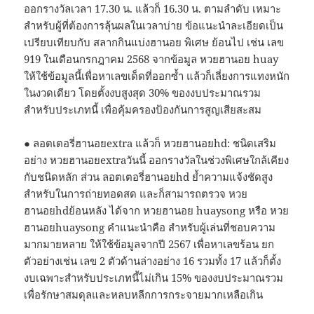
ออกรางวัลเวลา 17.30 น. แล้วก็ 16.30 น. ตามลำดับ เหมาะ
สำหรับผู้ที่ต้องการลุ้นผลในเวลาบ่าย ข้อแนะนำละเอียดเป็น
เปรียบเทียบกับ สลากกินแบ่งฮานอย พิเศษ ย้อนไป เช่น เลข
919 ในเดือนกรกฎาคม 2568 จากข้อมูล หวยฮานอย huay
ให้ใช้ข้อมูลนี้เพื่อหาเลขเด็ดที่ออกซ้ำ แล้วก็เลี่ยงการแทงหนัก
ในงวดเดียว โดยตั้งงบสูงสุด 30% ของงบประมาณรวม
สำหรับประเภทนี้ เพื่อคุ้มครองป้องกันการสูญเสียสะสม
● ลอตเตอรี่ฮานอยextra แล้วก็ หวยฮานอยhd: ชนิดเสริม
อย่าง หวยฮานอยextraวันนี้ ออกรางวัลในช่วงพิเศษใกล้เคียง
กับชนิดหลัก ส่วน ลอตเตอรี่ฮานอยhd ย้ำความแจ้งชัดสูง
สำหรับในการถ่ายทอดสด และก็สามารถตรวจ หวย
ฮานอยhdย้อนหลัง ได้จาก หวยฮานอย huaysong หรือ หวย
ฮานอยhuaysong คำแนะนำคือ สำหรับผู้เล่นที่ชอบความ
มากมายหลาย ให้ใช้ข้อมูลจากปี 2567 เพื่อหาเลขร้อน ยก
ตัวอย่างเช่น เลข 2 ตัวด้านล่างอย่าง 16 รวมทั้ง 17 แล้วก็ตั้ง
งบเฉพาะสำหรับประเภทนี้ไม่เกิน 15% ของงบประมาณรวม
เพื่อรักษาสมดุลและหลบหลีกการกระจายมากเหลือเกิน