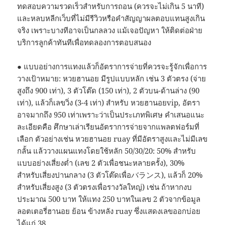
ทดสอบความรวดเร็วสำหรับการถอน (ควรจะไม่เกิน 5 นาที)
และหลบหลีกเว็บที่ไม่มีรีวิวหรือคำสัญญาผลตอบแทนสูงเกิน
จริง เพราะบางทีอาจเป็นกลลวง แม้เจอปัญหา ให้ติดต่อฝ่าย
บริการลูกค้าทันทีเพื่อทดลองการตอบสนอง
● แบบอย่างการแทงแล้วก็อัตราการจ่ายที่ควรจะรู้จักเพื่อการ
วางเป้าหมาย: หวยฮานอย มีรูปแบบหลัก เช่น 3 ตัวตรง (จ่าย
สูงถึง 900 เท่า), 3 ตัวโต๊ด (150 เท่า), 2 ตัวบน-ด้านล่าง (90
เท่า), แล้วก็เลขวิ่ง (3-4 เท่า) สำหรับ หวยฮานอยvip, อัตรา
อาจมากถึง 950 เท่าเพราะว่าเป็นประเภทพิเศษ คำเสนอแนะ
ละเอียดคือ ศึกษาเล่าเรียนอัตราการจ่ายจากแพลตฟอร์มที่
เลือก ตัวอย่างเช่น หวยฮานอย ruay ที่มีอัตราสูงและไม่มีเลข
กลั้น แล้ววางแผนแทงโดยใช้หลัก 50/30/20: 50% สำหรับ
แบบอย่างเสี่ยงต่ำ (เลข 2 ตัวเพื่อชนะหลายครั้ง), 30%
สำหรับเสี่ยงปานกลาง (3 ตัวโต๊ดเพื่อバランス), แล้วก็ 20%
สำหรับเสี่ยงสูง (3 ตัวตรงเพื่อรางวัลใหญ่) เช่น ถ้าหากงบ
ประมาณ 500 บาท ให้แทง 250 บาทในเลข 2 ตัวจากข้อมูล
ลอตเตอรี่ฮานอย ย้อน ข้างหลัง ruay ซึ่งแสดงเลขออกบ่อย
ได้แก่ 38