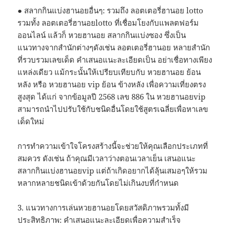
● สลากกินแบ่งฮานอยอื่นๆ: รวมถึง ลอตเตอรี่ฮานอย lotto
รวมทั้ง ลอตเตอรี่ฮานอยlotto ที่เชื่อมโยงกับแพลตฟอร์ม
ออนไลน์ แล้วก็ หวยฮานอย สลากกินแบ่งซอง ซึ่งเป็น
แนวทางจากสำนักต่างๆดังเช่น ลอตเตอรี่ฮานอย หลายสํานัก
ที่รวบรวมเลขเด็ด คำเสนอแนะละเอียดเป็น อย่าเชื่อทางเพียง
แหล่งเดียว แม้กระนั้นให้เปรียบเทียบกับ หวยฮานอย ย้อน
หลัง หรือ หวยฮานอย vip ย้อน ข้างหลัง เพื่อความเที่ยงตรง
สูงสุด ได้แก่ จากข้อมูลปี 2568 เลข 886 ใน หวยฮานอยvip
สามารถนำไปปรับใช้กับชนิดอื่นโดยใช้สูตรเฉลี่ยเพื่อหาเลข
เด็ดใหม่
การทำความเข้าใจโครงสร้างนี้จะช่วยให้คุณเลือกประเภทที่
สมควร ดังเช่น ถ้าคุณมีเวลาว่างตอนเวลาเย็น เสนอแนะ
สลากกินแบ่งฮานอยvip แต่ถ้าเกิดอยากได้ลุ้นเสมอๆให้รวม
หลากหลายชนิดเข้าด้วยกันโดยไม่เกินงบที่กำหนด
3. แนวทางการเล่นหวยฮานอยโดยสวัสดิภาพรวมทั้งมี
ประสิทธิภาพ: คำเสนอแนะละเอียดเพื่อความสำเร็จ