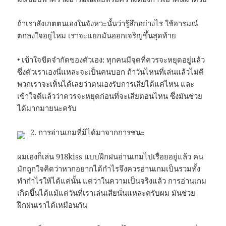
ถ้าเราสังเกตตนเองในจังหวะนั้นว่ารู้สึกอย่างไร ใช้อารมณ์
ตกลงใจอยู่ไหม เราจะแยกมันออกเจริญขึ้นสุดท้าย
• เข้าใจขีดจำกัดของตัวเอง: ทุกคนมีจุดที่ควรจะหยุดอยู่แล้ว
ซึ่งตัวเราเองนี่แหละจะเป็นคนบอก ถ้าวันไหนที่เล่นแล้วไม่ดี
พวกเราจะเห็นได้เลยว่าตนเองรับการเสียได้แค่ไหน และ
เข้าใจดีแล้วว่าควรจะหยุดก่อนที่จะเสียตอนไหน ซึ่งมันช่วย
ได้มากมายนะครับ
2. การอ่านเกมที่มิได้มาจากการชนะ
ผมเองก็เล่น 918kiss แบบฝึกฝนอ่านเกมไปเรื่อยอยู่แล้ว คน
มักถูกใจคิดว่าหากอยากได้กำไรจึงควรอ่านเกมเป็นรวมทั้ง
ทำกำไรให้ได้แค่นั้น แต่ว่าในความเป็นจริงแล้ว การอ่านเกม
เกิดขึ้นได้แม้แต่วันที่เราเล่นเสียนั่นแหละครับผม มันช่วย
ฝึกฝนเราได้เหมือนกัน