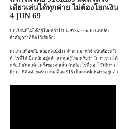
เดียวเล่นได้ทุกค่าย ไม่ต้องโยกเงิน
4 JUN 69
บทเรียนที่ไม่ได้อยู่ในผลกำไรบน 918kissauto แต่กลับ
สำคัญกว่าที่คิดไว้เสียอีก!
คนเล่นสล็อตกับ สล็อต918kiss จำนวนมากก็จำเป็นต้องหวัง
กำไรที่ได้เป็นหลักอยู่แล้ว แต่คุณรู้ไหมครับว่า ในการเล่นได้
หรือเสียในแต่ละครั้งของคุณนั้น มันมีอะไรทิ้งเอาไว้ให้มาก
ยิ่งกว่าที่คิดด้วยครับ เกมสล็อต 918 เป็นเกมที่เล่นง่ายอยู่แล้ว