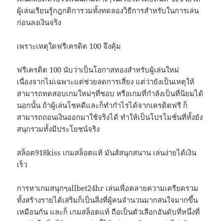
ผู้เล่นเรียนรู้กฎกติการวมทั้งทดลองวิธีการสำหรับในการเล่น
ก่อนลงเงินจริง
เพราะเหตุใดฟรีเครดิต 100 จึงคุ้ม
ฟรีเครดิต 100 นับว่าเป็นโอกาสทองสำหรับผู้เล่นใหม่
เนื่องจากไม่เฉพาะแต่ช่วยลดการเสี่ยง แต่ว่ายังเป็นเหตุให้
สามารถทดสอบเกมใหม่ๆที่ชอบ หรือเกมที่กำลังเป็นที่นิยมได้
นอกนั้น ถ้าผู้เล่นโชคดีและก็ทำกำไรได้จากเครดิตฟรี ก็
สามารถถอนเงินออกมาใช้จริงได้ ทำให้เป็นโปรโมชั่นที่ทั้งยัง
สนุกรวมทั้งมีประโยชน์จริง
สล็อต918kiss เกมสล็อตแท้ มันส์สนุกสนาน เล่นง่ายได้เงิน
เร็ว
การหาเกมสนุกๆallbet24hr เล่นเพื่อคลายความเครียดรวม
ทั้งสร้างรายได้เสริมก็เป็นสิ่งที่ผู้คนจำนวนมากสนใจมากขึ้น
เหมือนกัน และก็ เกมสล็อตแท้ ถือเป็นตัวเลือกอันดับที่หนึ่งที่