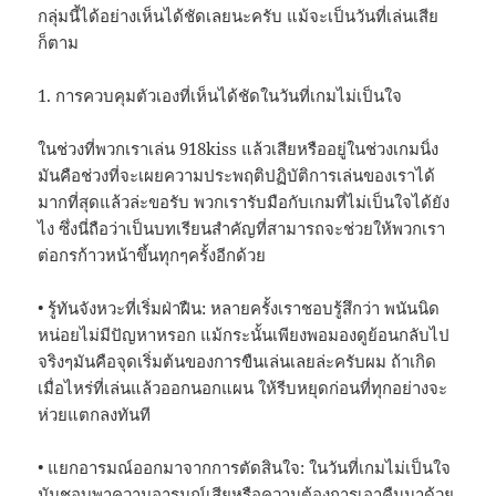
กลุ่มนี้ได้อย่างเห็นได้ชัดเลยนะครับ แม้จะเป็นวันที่เล่นเสีย
ก็ตาม
1. การควบคุมตัวเองที่เห็นได้ชัดในวันที่เกมไม่เป็นใจ
ในช่วงที่พวกเราเล่น 918kiss แล้วเสียหรืออยู่ในช่วงเกมนิ่ง
มันคือช่วงที่จะเผยความประพฤติปฏิบัติการเล่นของเราได้
มากที่สุดแล้วล่ะขอรับ พวกเรารับมือกับเกมที่ไม่เป็นใจได้ยัง
ไง ซึ่งนี่ถือว่าเป็นบทเรียนสำคัญที่สามารถจะช่วยให้พวกเรา
ต่อกรก้าวหน้าขึ้นทุกๆครั้งอีกด้วย
• รู้ทันจังหวะที่เริ่มฝ่าฝืน: หลายครั้งเราชอบรู้สึกว่า พนันนิด
หน่อยไม่มีปัญหาหรอก แม้กระนั้นเพียงพอมองดูย้อนกลับไป
จริงๆมันคือจุดเริ่มต้นของการขืนเล่นเลยล่ะครับผม ถ้าเกิด
เมื่อไหร่ที่เล่นแล้วออกนอกแผน ให้รีบหยุดก่อนที่ทุกอย่างจะ
ห่วยแตกลงทันที
• แยกอารมณ์ออกมาจากการตัดสินใจ: ในวันที่เกมไม่เป็นใจ
มันชอบพาความอารมณ์เสียหรือความต้องการเอาคืนมาด้วย