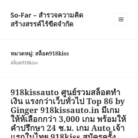
So-Far – สำรวจความคิด
สร้างสรรค์ไร้ขีดจำกัด
เมนู
และวิด
เจ็ต
หมวดหมู่:
สล็อต918kiss
สล็อต918kiss
918kissauto ศูนย์รวมสล็อตทำ
เงิน แรงกว่าเว็บทั่วไป Top 86 by
Ginger 918kissauto.in มีเกม
ให้ห้เลือกกว่า 3,000 เกม พร้อมให้
คำปรึกษา 24 ช.ม. เกม Auto เจ้า
แรกในไทย 918kiss สมัครครั้ง