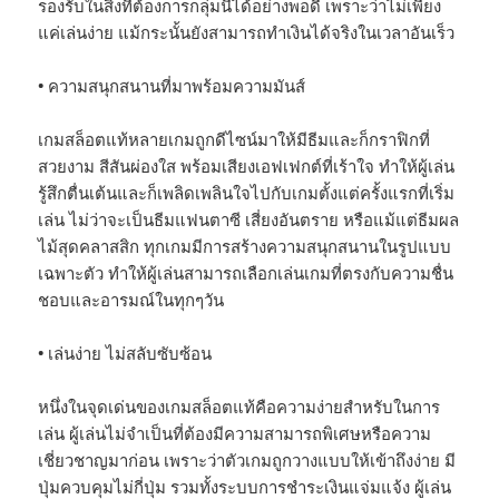
รองรับในสิ่งที่ต้องการกลุ่มนี้ได้อย่างพอดี เพราะว่าไม่เพียง
แค่เล่นง่าย แม้กระนั้นยังสามารถทำเงินได้จริงในเวลาอันเร็ว
• ความสนุกสนานที่มาพร้อมความมันส์
เกมสล็อตแท้หลายเกมถูกดีไซน์มาให้มีธีมและก็กราฟิกที่
สวยงาม สีสันผ่องใส พร้อมเสียงเอฟเฟกต์ที่เร้าใจ ทำให้ผู้เล่น
รู้สึกตื่นเต้นและก็เพลิดเพลินใจไปกับเกมตั้งแต่ครั้งแรกที่เริ่ม
เล่น ไม่ว่าจะเป็นธีมแฟนตาซี เสี่ยงอันตราย หรือแม้แต่ธีมผล
ไม้สุดคลาสสิก ทุกเกมมีการสร้างความสนุกสนานในรูปแบบ
เฉพาะตัว ทำให้ผู้เล่นสามารถเลือกเล่นเกมที่ตรงกับความชื่น
ชอบและอารมณ์ในทุกๆวัน
• เล่นง่าย ไม่สลับซับซ้อน
หนึ่งในจุดเด่นของเกมสล็อตแท้คือความง่ายสำหรับในการ
เล่น ผู้เล่นไม่จำเป็นที่ต้องมีความสามารถพิเศษหรือความ
เชี่ยวชาญมาก่อน เพราะว่าตัวเกมถูกวางแบบให้เข้าถึงง่าย มี
ปุ่มควบคุมไม่กี่ปุ่ม รวมทั้งระบบการชำระเงินแจ่มแจ้ง ผู้เล่น