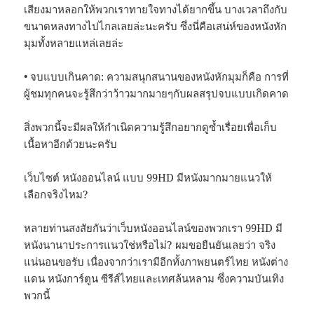
เสียงมาหลอกให้พวกเราทายใจทางได้ยากขึ้น บางเวลาถึงกับ
ขนาดหลงทางไปไกลเลยล่ะนะครับ ซึ่งนี่คือเสน่ห์ของหนังหัก
มุมทั้งหลายแหล่เลยล่ะ
• จบแบบเกินคาด: ความสนุกสนานของหนังหักมุมก็คือ การที่
ผู้ชมทุกคนจะรู้สึกว่าว้าวมากมายๆกับผลสรุปจบแบบเกิดคาด
สิ่งพวกนี้จะมีผลให้กำเนิดความรู้สึกอยากดูซ้ำเรื่อยเพื่อเก็บ
เนื้อหาอีกด้วยนะครับ
เว็บไซต์ หนังออนไลน์ แบบ 99HD มีหนังมากมายแนวให้
เลือกจริงไหม?
หลายท่านสงสัยกันว่าเว็บหนังออนไลน์ของพวกเรา 99HD มี
หนังนานาประการแนวใช่หรือไม่? ผมขอยืนยันเลยว่า จริง
แน่นอนขอรับ เนื่องจากว่าเรามีอีกทั้งภาพยนตร์ไทย หนังต่าง
แดน หนังการ์ตูน ซีรีส์ไทยและเทศล้นหลาม ซึ่งความบันเทิง
พวกนี้