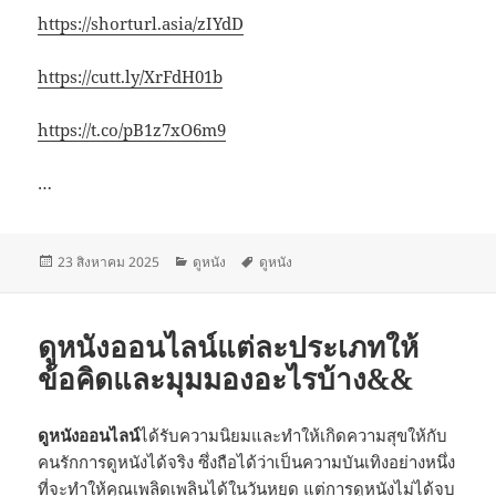
https://shorturl.asia/zIYdD
https://cutt.ly/XrFdH01b
https://t.co/pB1z7xO6m9
…
เขียน
หมวด
ป้าย
23 สิงหาคม 2025
ดูหนัง
ดูหนัง
เมื่อ
หมู่
กำกับ
ดูหนังออนไลน์แต่ละประเภทให้
ข้อคิดและมุมมองอะไรบ้าง&&
ดูหนังออนไลน์
ได้รับความนิยมและทำให้เกิดความสุขให้กับ
คนรักการดูหนังได้จริง ซึ่งถือได้ว่าเป็นความบันเทิงอย่างหนึ่ง
ที่จะทำให้คุณเพลิดเพลินได้ในวันหยุด แต่การดูหนังไม่ได้จบ