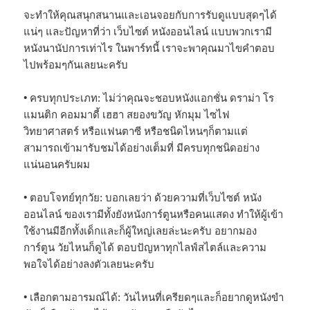
จะทำให้คุณสนุกสนานและเอนจอยกับการรับดูแบบสุดๆได้
แน่ๆ และปัญหาที่ว่า เว็บไซต์ หนังออนไลน์ แบบพวกเรามี
หนังนานัปการเท่าไร ในพาร์ทนี้ เราจะพาคุณมาไขคำตอบ
ไปพร้อมๆกันเลยนะครับ
• ครบทุกประเภท: ไม่ว่าคุณจะชอบหนังแอกชั่น ดราม่า โร
แมนติก คอมมาดี้ เฮฮา สยองขวัญ หักมุม ไซไฟ
วิทยาศาสตร์ หรือแฟนตาซี หรือชนิดไหนๆก็ตามแต่
สามารถเข้ามารับชมได้อย่างเต็มที่ มีครบทุกชนิดอย่าง
แน่นอนครับผม
• ตอบโจทย์ทุกวัย: บอกเลยว่า ด้วยความที่เว็บไซต์ หนัง
ออนไลน์ ของเรามีทั้งยังหนังการ์ตูนหรือคนแสดง ทำให้ผู้เข้า
ใช้งานมีอีกทั้งเด็กและก็ผู้ใหญ่เลยล่ะนะครับ อยากมอง
การ์ตูน วัยไหนก็ดูได้ ตอบปัญหาทุกไลฟ์สไตล์และความ
พอใจได้อย่างลงตัวเลยนะครับ
• เลือกตามอารมณ์ได้: วันไหนที่เครียดๆและก็อยากดูหนังขำ