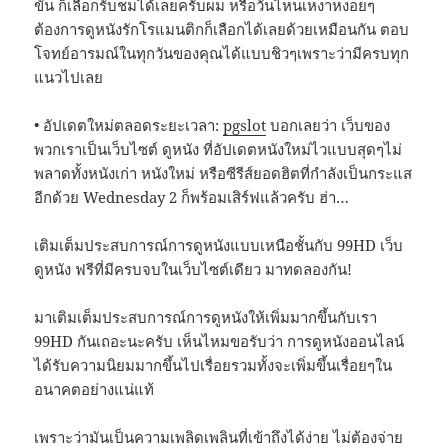
ขัน ก็เลือกรับชมได้เลยครับผม หรือวันไหนเหงาหงอยๆ
ต้องการดูหนังรักโรแมนติกก็เลือกได้เลยด้วยเหมือนกัน ตอบ
โจทย์อารมณ์ในทุกวันของคุณได้แบบชิวๆเพราะว่ามีครบทุก
แนวไปเลย
• อัปเดตใหม่ตลอดระยะเวลา:
pgslot
บอกเลยว่า เว็บของ
พวกเราเป็นเว็บไซต์ ดูหนัง ที่อัปเดตหนังใหม่ไวแบบสุดๆไม่
พลาดทั้งหนังเก่า หนังใหม่ หรือซีรีส์ยอดฮิตที่กำลังเป็นกระแส
อีกด้วย Wednesday 2 ก็พร้อมเสิร์ฟแล้วครับ ฮ่า…
เติมเต็มประสบการณ์การดูหนังแบบเหนือชั้นกับ 99HD เว็บ
ดูหนัง ฟรีที่มีครบจบในเว็บไซต์เดียว มาทดลองกัน!
มาเติมเต็มประสบการณ์การดูหนังให้เพิ่มมากขึ้นกับเรา
99HD กันเถอะนะครับ เห็นไหมขอรับว่า การดูหนังออนไลน์
ได้รับความนิยมมากขึ้นไปเรื่อยรวมทั้งจะเพิ่มขึ้นเรื่อยๆใน
อนาคตอย่างแน่แท้
เพราะว่ามันเป็นความเพลิดเพลินที่เข้าถึงได้ง่าย ไม่ต้องจ่าย