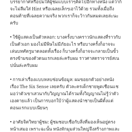
บรรยากาศหรือปมให้ผู้ชมแบบเราๆคิดไปอีกทางหนึ่ง แต่ว่าก็
จะไม่ลืมใส่ Hint หรือเฉลยเล็กๆเอาไว้ด้วย รวมทั้งเมื่อถึง
ตอนท้ายที่เฉลยความจริง พวกเราก็จะว้าวกันหมดเลยล่ะนะ
ครับ
• ใช้ผู้แสดงเป็นตัวหลอก: บางครั้งบางคราวนักแสดงที่ราวกับ
เป็นตัวเอก มองไม่มีพิษไม่มีภัยอะไร หรือบางครั้งก็อาจจะ
เล่นบทศัตรูมาตลอดทั้งเรื่อง ก็บางครั้งก็อาจจะกลายเป็นขั้ว
ตรงข้ามของตัวตนแรกเลยล่ะครับผม ราวศาสตราจารย์สเน
ปนั่นล่ะครับผม
• การเล่าเรื่องแบบหลบซ่อนข้อมูล: ผมขอยกตัวอย่างหนัง
เรื่อง The Six Sense เลยครับ ตัวละครเด็กชายพูดเชือนแช
มอว่าตัวเขาเสวนากับวิญญาณได้รวมทั้งวิญญาณไม่รู้ว่าตัว
เองตายแล้ว เป็นการบอกใบ้ว่าผู้แสดงนำชายเป็นผีตั้งแต่
ตอนแรกแบบเนียนๆ
• อาศัยจิตวิทยาผู้ชม: ผู้ชมชอบเชื่อกับสิ่งที่มองเห็นอยู่ตรง
หน้าเสมอ เพราะฉะนั้น หนังหักมุมส่วนใหญ่จึงสร้างภาพและ