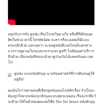
สนุกกับการรับ ดูหนัง เรื่องโปรดในดวงใจ หรือซีรีส์ดังยอด
ฮิตในช่วงเวลานี้ โทรทัศน์สด ละคร หรือบอลสดก็มีแบบ
ครบๆอีกด้วย บอกเลยว่า จะขอดูหนังที่แห่งไหนก็แตกต่าง
จากการดูผ่านเว็บของพวกเราแน่ๆ ดูฟรี! ไม่มีคุณค่าบริการ
อีกด้วย เลือกหนังที่ชอบแล้วมาดูร่วมกันได้เลยครับผม เลท
โก!
ดูหนัง แบบหนังหักมุม มาพร้อมศาสตร์ที่การต้มคนดูให้
อยู่มือ!
ผมมั่นใจว่าหลายคนที่เลือกดูหนังออนไลน์สักเรื่อง จำเป็นจะ
ต้องถูกใจพวกหนังแนวหักมุมแบบสุดๆแน่นอน เรื่องแรกที่แว้
บเข้ามาให้ในหัวของผมเลยก็คือ The Six Sense หนังหักมุม