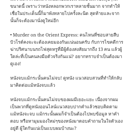
ขนาดนี้ เพราะว่าหนังหลอกพวกเราหลายชั้นมาก จากทำให้
เชื่อในประเด็นนี้ก็มาพังทลายไปครั้งละนิด สุดท้ายและจาก
นั้นก็จะต้องมานั่งดูใหม่อีก
• Murder on the Orient Express: คนไหนที่ชอบสายสืบ
ปัวโรต์คงจะจะต้องเคยมองกันแน่นอนครับ กับการไขคดีการ
ฆ่าปริศนาบนรถไฟสุดหรูที่มีผู้ต้องสงสัยมากถึง 13 คน แล้วผู้
ใดล่ะที่เป็นคนลงมือตัวจริงกันแน่? อยากทราบจำเป็นต้องมา
ดูเอง!
หนังจบแม้กระนั้นคนไม่จบ! ดูหนัง แนวสอบสวนที่ทำให้กลับ
มาคิดต่อแม้หนังจบแล้ว
หนังจบแม้กระนั้นคนไม่จบของผมมีเยอะแยะ เนื่องจากผม
เป็นพวกที่ดูหนังออนไลน์แนวสอบปากคำแล้วชอบคิดตาม
แม้หนังจะจบ แม้กระนั้นผมก็จำเป็นต้องไปพบข้อมูล หาคำ
ตอบ หรือหามุมมองใหม่ๆของหนังมาตอบคำถามในใจตัวเอง
อยู่ดี ผู้ใดกันแน่เป็นแบบผมบ้างนะ?