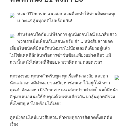
ชวน 037movie แนวสอบสวนที่จะทำให้ท่านคิดตามทุก
เบาะแส ลุ้นทุกคดีไปพร้อมกัน!
สำหรับคนใดกันแน่ที่รักการ ดูหนังออนไลน์ แนวสืบสาว
พวกเราเป็นเพื่อนกันเลยนะครับ ฮ่า… หนังสืบสาวยอด
เยี่ยมในชนิดที่มีคนรักหนังมากไม่น้อยเลยทีเดียวอยู่แล้ว
ไม่ใช่แค่คดีลึกลับหรือการฆ่าซับซ้อนเพียงอย่างเดียว แม้
กระนั้นหนังไต่สวนที่ดีชอบพาเราคิดตามตลอดเวลา
ทุกร่องรอย ทุกบทสำหรับพูด ทุกเรื่องที่น่าสงสัย และทุก
นักแสดงอาจมีคำตอบของปัญหาซ่อนเอาไว้อยู่ก็ได้ หาก
คุณกำลังมองหา 037movie แนวสอบปากคำล่ะก็ ผมก็มีหนัง
ดีๆมาเสนอแนะให้กับคุณด้วยเช่นเดียวกัน มาลุ้นทุกคดีรวม
ทั้งไขปัญหาไปพร้อมได้เลย!
ดูหนัง
ออนไลน์แนวสืบสวน ท้าทายทุกการสังเกตตั้งแต่ต้น
เรื่อง