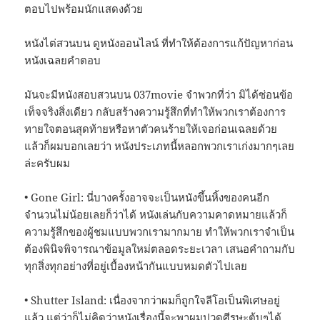
ตอบไปพร้อมนักแสดงด้วย
หนังไต่สวนบน ดูหนังออนไลน์ ที่ทำให้ต้องการแก้ปัญหาก่อน
หนังเฉลยคำตอบ
มันจะมีหนังสอบสวนบน 037movie จำพวกที่ว่า มิได้ซ่อนข้อ
เท็จจริงสิ่งเดียว กลับสร้างความรู้สึกที่ทำให้พวกเราต้องการ
ทายใจตอนสุดท้ายหรือหาตัวคนร้ายให้เจอก่อนเฉลยด้วย
แล้วก็ผมบอกเลยว่า หนังประเภทนี้หลอกพวกเราเก่งมากๆเลย
ล่ะครับผม
• Gone Girl: นี่บางครั้งอาจจะเป็นหนังขึ้นหิ้งของคนอีก
จำนวนไม่น้อยเลยก็ว่าได้ หนังเล่นกับความคาดหมายแล้วก็
ความรู้สึกของผู้ชมแบบพวกเรามากมาย ทำให้พวกเราจำเป็น
ต้องพินิจพิจารณาข้อมูลใหม่ตลอดระยะเวลา เสนอคำถามกับ
ทุกสิ่งทุกอย่างที่อยู่เบื้องหน้ากันแบบหมดตัวไปเลย
• Shutter Island: เนื่องจากว่าผมก็ถูกใจลีโอเป็นพิเศษอยู่
แล้ว แต่ว่าก็ไม่คิดว่าหนังเรื่องนี้จะพาผมปวดศีรษะตุ้บๆได้