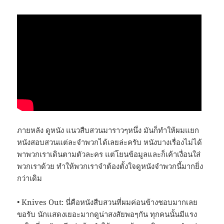
ภายหลัง ดูหนัง แนวสืบสวนมาราวๆหนึ่ง มันก็ทำให้ผมแยก
หนังสอบสวนแต่ละจำพวกได้เลยล่ะครับ หนังบางเรื่องไม่ได้
พาพวกเราเดินตามตัวละคร แต่โยนข้อมูลและก็เค้าเงื่อนใส่
พวกเราด้วย ทำให้พวกเราจำต้องตั้งใจดูหนังจำพวกนี้มากยิ่ง
กว่าเดิม
• Knives Out: นี่คือหนังสืบสวนที่ผมค่อนข้างชอบมากเลย
ขอรับ นักแสดงเยอะมากดูน่าสงสัยพอๆกัน ทุกคนนั้นมีแรง