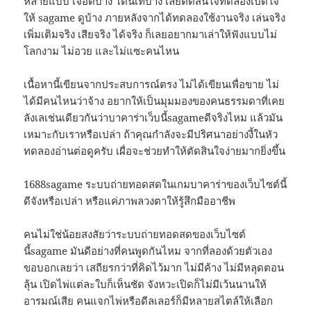
หลายแบบ เจอดีบ้าง โดนเทบ้าง เลยตัดสินใจทดลองเปิดใจ
ให้ sagame ดูบ้าง ภายหลังจากได้ทดลองใช้งานจริง เล่นจริง
เพิ่มเติมจริง เสียจริง ได้จริง ก็เลยอยากมาเล่าให้ฟังแบบไม่
โลกงาม ไม่อวย และไม่แซะคนไหน
เนื้อหานี้เขียนจากประสบการณ์ตรง ไม่ได้เขียนเพื่อขาย ไม่
ได้มีคนไหนว่าจ้าง อยากให้เป็นมุมมองของคนธรรมดาที่เคย
ลังเลเช่นเดียวกันว่าบาคาร่าเว็บนี้sagameดีจริงไหม แล้วมัน
เหมาะกับเราหรือเปล่า ถ้าคุณกำลังจะมีปริศนาอย่างงี้ในหัว
ทดลองอ่านต่อดูครับ เผื่อจะช่วยทำให้ตัดสินใจง่ายมากยิ่งขึ้น
1688sagame ระบบถ่ายทอดสดในเกมบาคาร่าของเว็บไซต์นี้
ดีจังหรือเปล่า หรือแค่ภาพลวงตาให้รู้สึกมืออาชีพ
คนไม่ใช่น้อยสงสัยว่าระบบถ่ายทอดสดของเว็บไซต์
นี้sagame มันดีอย่างที่คนพูดกันไหม จากที่ลองด้วยตัวเอง
ขอบอกเลยว่า เสถียรกว่าที่คิดไว้มาก ไม่มีค้าง ไม่มีหลุดตอน
ลุ้น เปิดไพ่แต่ละใบก็เห็นชัด จังหวะเปิดก็ไม่มีเว้นนานให้
อารมณ์เสีย คนแจกไพ่หรือดีลเลอร์ก็มีหลายสไตล์ให้เลือก