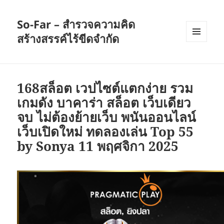
So-Far – สำรวจความคิด
สร้างสรรค์ไร้ขีดจำกัด
เมนู
และวิด
เจ็ต
168สล็อต เวปไซต์แตกง่าย รวม
เกมดัง บาคาร่า สล็อต เว็บเดียว
จบ ไม่ต้องย้ายเว็บ พนันออนไลน์
เว็บเปิดใหม่ ทดลองเล่น Top 55
by Sonya 11 พฤศจิกา 2025