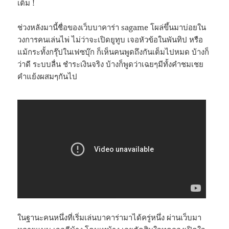
เต็ม !
ช่วงหลังมานี้ชื่อของเว็บบาคาร่า sagame โผล่ขึ้นมาบ่อยใน
วงการคนเล่นไพ่ ไม่ว่าจะเปิดยูทูบ เจอหัวข้อในพันทิป หรือ
แม้กระทั้งกรุ๊ปในเฟซบุ๊ก ก็เห็นคนพูดถึงกันเต็มไปหมด บ้างก็
ว่าดี ระบบลื่น ชำระเงินจริง บ้างก็พูดว่าเฉยๆมีทั้งคำชมเชย
คำแย้งผสมๆกันไป
ในฐานะคนหนึ่งที่เริ่มเล่นบาคาร่ามาได้ครู่หนึ่ง ผ่านเว็บมา