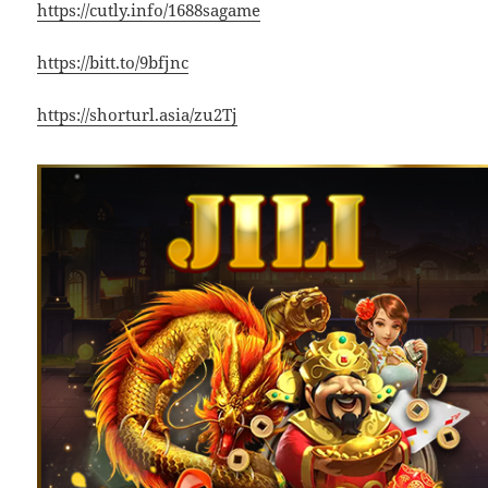
https://cutly.info/1688sagame
https://bitt.to/9bfjnc
https://shorturl.asia/zu2Tj