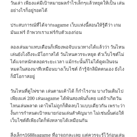
วันเล่า เพียงแค่มีเป้าหมายผลกำไรเล็กๆแล้วหยุดให้เป็น เล่น
อย่างไรก็อยู่รอดได้
ประสบการณ์ที่ได้จากsagame เว็บแห่งนี้สอนให้รู้ดีว่า เกม
มันแฟร์ ถ้าพวกเราแฟร์กับตัวเองก่อน
ลองเล่นมาแทบเดือนก็เพียงพอจับแนวทางได้แล้วว่า วันไหน
เล่นยังไงถึงจะมีโอกาสได้ วันไหนควรจะหยุด ตัวเว็บไซต์ไม่
ได้แจกหนักตลอดระยะเวลา แม้กระนั้นก็ไม่ได้ดูดเงินจน
หมดในสองนาทีเหมือนบางเว็บไซต์ ถ้ารู้จักลิมิตตนเอง ยังไง
ก็มีโอกาสอยู่
วันไหนที่ดูไพ่ขาด เล่นตามเค้าได้ ก็กำไรงาม บางวันเติมไป
เพียงแค่ 200 เล่นsagame ได้พันสองพันก็เคย แต่ถ้าเกิดวัน
ไหนเล่นพลาด เดาไพ่ไม่ถูกก็ติดลบไวแบบเดียวกัน เพราะว่า
งั้นการกำหนดเป้าหมายก่อนเล่นสำคัญมาก ไม่เช่นนั้นต่อให้
เว็บไซต์ดีเพียงใดก็พังทลายได้เหมือนกัน
สิ่งเล็กๆ1688sagame ที่อาจถูกละเลย แต่ควรจะรู้ไว้ก่อนเล่น