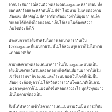
จากประสบการณ์ส่วนตัว ทดลองถอนsagame หลายรอบ ทั้ง
ยอดหลักร้อยและหลักพันก็ไม่มีช้า ไม่มีหาย ไม่เคยต้องตาม
เรื่องเลย ที่สำคัญไม่มีค่าจารีตหรืออย่างต่ำให้ยุ่งยาก คนใด
กันเล่นได้นิดนึงก็ถอนออกมาเก็บได้เลย ไม่ต้องกลัวว่า
เว็บไซต์จะดึงไว้
ประสบการณ์จริงสำหรับในการเล่นบาคาร่ากับเว็บ
1688sagame นี้แบบรายวัน ที่ไม่ได้สวยหรูแต่ว่าก็ไม่ได้ห่วย
แตกอย่างที่คิด
ภายหลังจากทดลองเล่นบาคาร่าในเว็บ sagame แบบเป็น
จริงเป็นจังวันเว้นวันตลอดตอนหนึ่งเดือนที่ผ่านมา ทำให้เริ่ม
เข้าใจธรรมชาติของเกมและก็ระบบของเว็บไซต์นี้เพิ่มขึ้น
เรื่อยๆ จะต้องพูดว่าไม่ได้หวือหวาราวกับโฆษณาที่เห็นตาม
เพจต่างๆแต่ว่าก็ไม่แย่จนถึงขั้นหลอกลวงอะไร ทุกสิ่งทุกอย่าง
เป็นไปตามที่ต้องเป็น
สิ่งที่ได้ทำความเข้าใจจากการเล่นแบบรายวันเป็น การมีวินัย